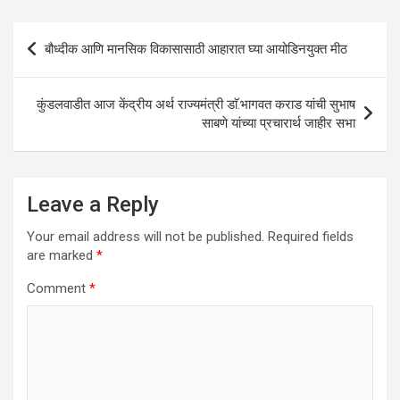
A
o
n
p
o
Post
बौध्दीक आणि मानसिक विकासासाठी आहारात घ्या आयोडिनयुक्त मीठ
p
k
navigation
कुंडलवाडीत आज केंद्रीय अर्थ राज्यमंत्री डाॅ.भागवत कराड यांची सुभाष
साबणे यांच्या प्रचारार्थ जाहीर सभा
Leave a Reply
Your email address will not be published.
Required fields
are marked
*
Comment
*