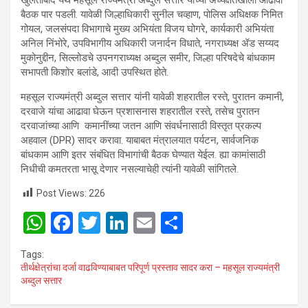
बैठक पार पडली. यावेळी जिल्हाधिकारी सुनील चव्हाण, पोलिस अधिक्षक निमित
गोयल, जलसंपदा विभागाचे मुख्य अभियंता विजय घोगरे, कार्यकारी अभियंता
अनिल निंभोरे, उपविभागीय अधिकारी जनार्दन विधाते, नगराध्यक्ष ॲड सय्यद
मुकोनुद्दीन, सिल्लोडचे उपनगराध्यक्ष अब्दुल समीर, जिल्हा परिषदेचे बांधकाम
सभापती किशोर बलांडे, आदी उपस्थित होते.
महसूल राज्यमंत्री अब्दुल सत्तार यांनी यावेळी शहरातील रस्ते, पुरातन कमानी,
दरवाजे यांचा आढावा घेऊन प्रशासनास शहरातील रस्ते, तसेच पुरातन
दरवाजांच्या आणि कमानींच्या जतन आणि संवर्धनासाठी विस्तृत प्रकल्प
अहवाल (DPR) सादर करावा. याबाबत मंत्रालयात पर्यटन, सार्वजनिक
बांधकाम आणि इतर संबंधित विभागांची बैठक घेण्यात येईल. ह्या कामांसाठी
निधीची कमतरता भासू देणार नसल्याचेही त्यांनी यावेळी सांगितले.
Post Views:
226
W
F
T
Li
E
S
h
a
wi
n
m
h
Tags:
at
ce
tt
ke
ail
ar
तीर्थक्षेत्रांचा दर्जा वाढविण्याबाबत परिपूर्ण प्रस्ताव सादर करा – महसूल राज्यमंत्री
अब्दुल सत्तार
s
b
er
dI
e