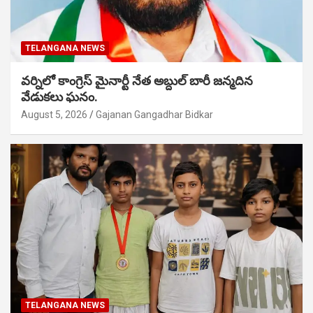
TELANGANA NEWS
వర్నిలో కాంగ్రెస్ మైనార్టీ నేత అబ్దుల్ బారీ జన్మదిన
వేడుకలు ఘనం.
August 5, 2026
Gajanan Gangadhar Bidkar
TELANGANA NEWS