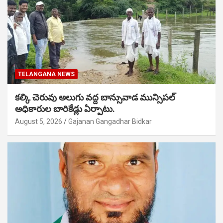
TELANGANA NEWS
కల్కి చెరువు అలుగు వద్ద బాన్సువాడ మున్సిపల్
అధికారుల బారికేడ్లు ఏర్పాటు.
August 5, 2026
Gajanan Gangadhar Bidkar