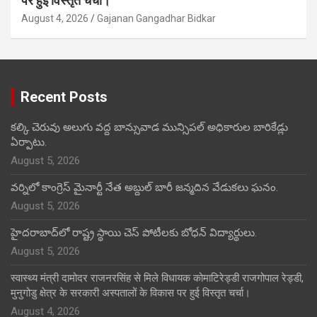
पर हुई विस्तृत चर्चा।
August 4, 2026
Gajanan Gangadhar Bidkar
Recent Posts
కల్కి చెరువు అలుగు వద్ద బాన్సువాడ మున్సిపల్ అధికారుల బారికేడ్లు
ఏర్పాటు.
August 5, 2026
వర్నిలో కాంగ్రెస్ మైనార్టీ నేత అబ్దుల్ బారీ జన్మదిన వేడుకలు ఘనం.
August 5, 2026
హైదరాబాద్‌లో రాష్ట్ర స్థాయి చెస్ పోటీలకు బోధన్ విద్యార్థులు.
August 5, 2026
स्वास्थ्य मंत्री दामोदर राजनरसिंह से मिले विधायक कोमाटिरेड्डी राजगोपाल रेड्डी,
मुनुगोडु क्षेत्र के सरकारी अस्पतालों के विकास पर हुई विस्तृत चर्चा।
August 4, 2026