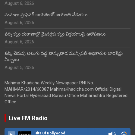
August 6, 2026
ఘనంగా ప్రొఫెసర్ జయశంకర్ జయంతి వేడుకలు.
August 6, 2026
వర్ని కల్లు దుకాణాల్లో మైనర్లకు కల్లు విక్రయాలపై ఆరోపణలు.
August 6, 2026
కల్కి చెరువు అలుగు వద్ద బాన్సువాడ మున్సిపల్ అధికారుల బారికేడ్లు
ఏర్పాటు.
August 5, 2026
Mahima Khadicha Weekly Newspaper RNI No.
MAHMAR/2014/60387 MahimaKhadicha.com Official Digital
News Portal Hyderabad Bureau Office Maharashtra Registered
Office
Live FM Radio
Hits Of Bollywood