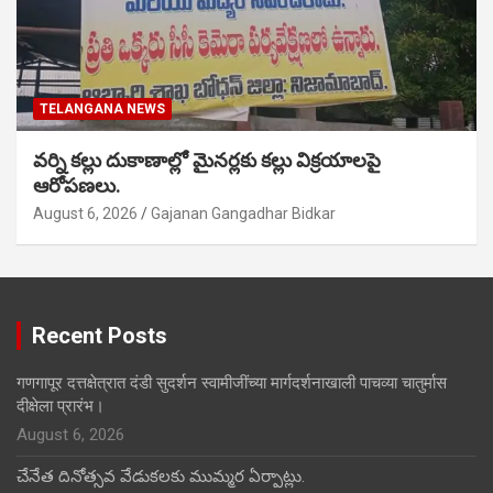
TELANGANA NEWS
వర్ని కల్లు దుకాణాల్లో మైనర్లకు కల్లు విక్రయాలపై
ఆరోపణలు.
August 6, 2026
Gajanan Gangadhar Bidkar
Recent Posts
गणगापूर दत्तक्षेत्रात दंडी सुदर्शन स्वामीजींच्या मार्गदर्शनाखाली पाचव्या चातुर्मास
दीक्षेला प्रारंभ।
August 6, 2026
చేనేత దినోత్సవ వేడుకలకు ముమ్మర ఏర్పాట్లు.