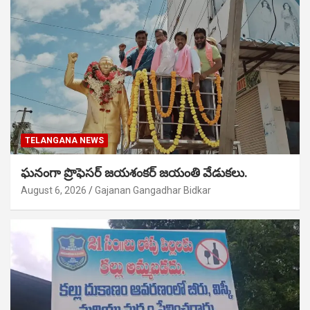
TELANGANA NEWS
ఘనంగా ప్రొఫెసర్ జయశంకర్ జయంతి వేడుకలు.
August 6, 2026
Gajanan Gangadhar Bidkar