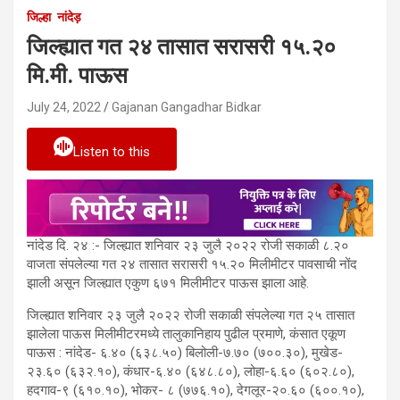
जिल्हा
नांदेड़
जिल्ह्यात गत २४ तासात सरासरी १५.२०
मि.मी. पाऊस
July 24, 2022
Gajanan Gangadhar Bidkar
Listen to this
नांदेड दि. २४ :- जिल्ह्यात शनिवार २३ जुलै २०२२ रोजी सकाळी ८.२०
वाजता संपलेल्या गत २४ तासात सरासरी १५.२० मिलीमीटर पावसाची नोंद
झाली असून जिल्ह्यात एकुण ६७१ मिलीमीटर पाऊस झाला आहे.
जिल्ह्यात शनिवार २३ जुलै २०२२ रोजी सकाळी संपलेल्या गत २५ तासात
झालेला पाऊस मिलीमीटरमध्ये तालुकानिहाय पुढील प्रमाणे, कंसात एकूण
पाऊस : नांदेड- ६.४० (६३८.५०) बिलोली-७.७० (७००.३०), मुखेड-
२३.६० (६३२.१०), कंधार-६.४० (६४८.८०), लोहा-६.६० (६०२.८०),
हदगाव-९ (६१०.१०), भोकर- ८ (७७६.१०), देगलूर-२०.६० (६००.१०),