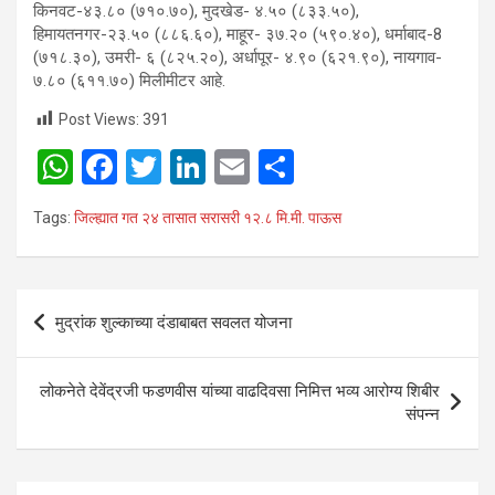
किनवट-४३.८० (७१०.७०), मुदखेड- ४.५० (८३३.५०),
हिमायतनगर-२३.५० (८८६.६०), माहूर- ३७.२० (५९०.४०), धर्माबाद-8
(७१८.३०), उमरी- ६ (८२५.२०), अर्धापूर- ४.९० (६२१.९०), नायगाव-
७.८० (६११.७०) मिलीमीटर आहे.
Post Views:
391
W
F
T
Li
E
S
h
a
wi
n
m
h
Tags:
जिल्ह्यात गत २४ तासात सरासरी १२.८ मि.मी. पाऊस
at
ce
tt
ke
ail
ar
s
b
er
dI
e
A
o
n
Post
मुद्रांक शुल्काच्या दंडाबाबत सवलत योजना
p
o
navigation
p
k
लोकनेते देवेंद्रजी फडणवीस यांच्या वाढदिवसा निमित्त भव्य आरोग्य शिबीर
संपन्न