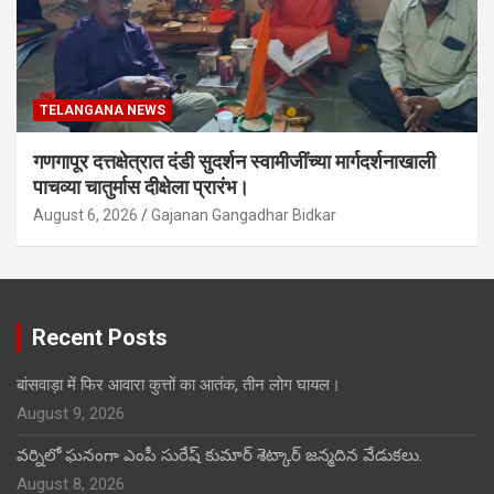
TELANGANA NEWS
गणगापूर दत्तक्षेत्रात दंडी सुदर्शन स्वामीजींच्या मार्गदर्शनाखाली
पाचव्या चातुर्मास दीक्षेला प्रारंभ।
August 6, 2026
Gajanan Gangadhar Bidkar
Recent Posts
बांसवाड़ा में फिर आवारा कुत्तों का आतंक, तीन लोग घायल।
August 9, 2026
వర్నిలో ఘనంగా ఎంపీ సురేష్ కుమార్ శెట్కార్ జన్మదిన వేడుకలు.
August 8, 2026