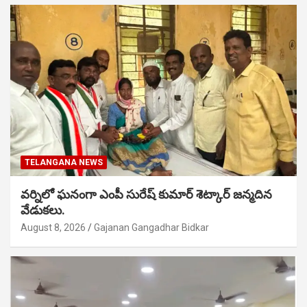
TELANGANA NEWS
వర్నిలో ఘనంగా ఎంపీ సురేష్ కుమార్ శెట్కార్ జన్మదిన
వేడుకలు.
August 8, 2026
Gajanan Gangadhar Bidkar