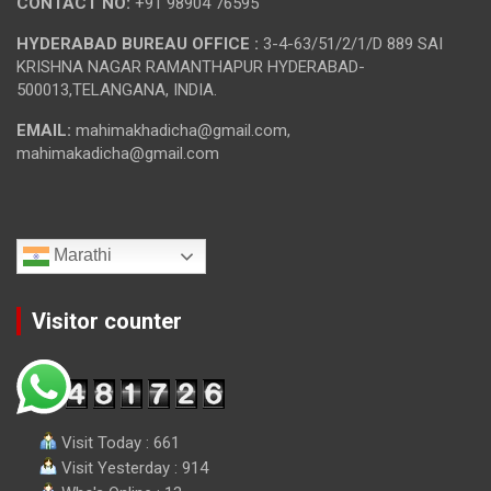
CONTACT NO:
+91 98904 76595
HYDERABAD BUREAU OFFICE :
3-4-63/51/2/1/D 889 SAI
KRISHNA NAGAR RAMANTHAPUR HYDERABAD-
500013,TELANGANA, INDIA.
EMAIL:
mahimakhadicha@gmail.com,
mahimakadicha@gmail.com
Marathi
Visitor counter
Visit Today : 661
Visit Yesterday : 914