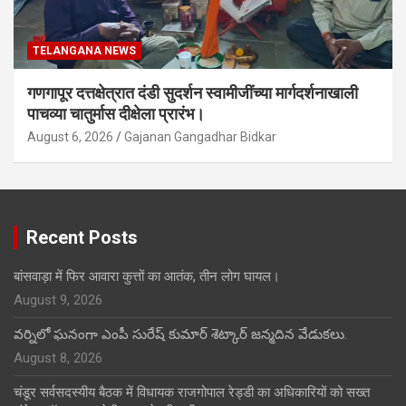
TELANGANA NEWS
गणगापूर दत्तक्षेत्रात दंडी सुदर्शन स्वामीजींच्या मार्गदर्शनाखाली
पाचव्या चातुर्मास दीक्षेला प्रारंभ।
August 6, 2026
Gajanan Gangadhar Bidkar
Recent Posts
बांसवाड़ा में फिर आवारा कुत्तों का आतंक, तीन लोग घायल।
August 9, 2026
వర్నిలో ఘనంగా ఎంపీ సురేష్ కుమార్ శెట్కార్ జన్మదిన వేడుకలు.
August 8, 2026
चंडूर सर्वसदस्यीय बैठक में विधायक राजगोपाल रेड्डी का अधिकारियों को सख्त