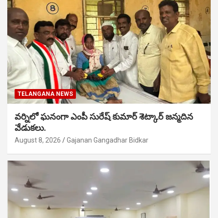
TELANGANA NEWS
వర్నిలో ఘనంగా ఎంపీ సురేష్ కుమార్ శెట్కార్ జన్మదిన
వేడుకలు.
August 8, 2026
Gajanan Gangadhar Bidkar