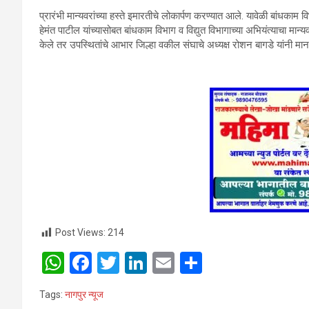
प्रारंभी मान्यवरांच्या हस्ते इमारतीचे लोकार्पण करण्यात आले. यावेळी बांधका
हेमंत पाटील यांच्यासोबत बांधकाम विभाग व विद्युत विभागाच्या अभियंत्याचा मान
केले तर उपस्थितांचे आभार जिल्हा वकील संघाचे अध्यक्ष रोशन बागडे यांनी मान
Post Views:
214
W
F
T
Li
E
S
h
a
wi
n
m
h
Tags:
नागपुर न्यूज
at
ce
tt
ke
ail
ar