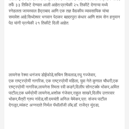
तर्फे ३३ तिकिटे देण्यात आली आहेत.प्रत्येकी २५ तिकीटे देणाऱ्या मध्ये
स्नेहलता जायस्वाल हैद्राबाद आणि एक तज्ञ वैद्यकीय व्यावसायिक यांचा
समावेश आहे.सिध्देश्वर भगवान पेठकर बहद्दरपुरा कंधार आणि शाम सेन हनुमान
पेठ यांनी प्रत्येकी २१ तिकीटे दिली आहेत.
लायनेस रेश्मा धनंजय डोईफोडे,सचिन शिवलाड,रघु गज्जेवार,
एक राष्ट्रप्रेमी नागरिक, एक राष्ट्रप्रेमी महिला, युवा नेते कुणाल चौधरी,एक
राष्ट्रप्रेमी नागरिक,लायनेस स्मिता रवी कडगे,दिलीप सोनटक्के भोकर,अमित
पाटील,एक धर्मप्रेमी लायनेस,अशोक गंजेवार,राहुल साखरे,दिलीप उत्तरवार
भोकर,मैत्री ग्रुप नांदेड,सौ.दमयंती अनिल येमेकर,प्रा. संजय पाटील
देगलूर,व्यंकट अन्नदाते निर्मल पॅथॉलॉजी लॅब,डॉ. राजेंद्र मुंदडा,