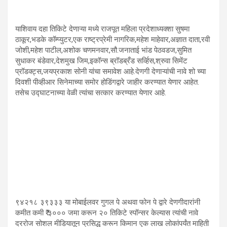
याशिवाय दहा तिकिटे देणाऱ्या मध्ये राजपूत महिला प्रदेशाध्यक्शा सुषमा
ठाकूर,भडके कॉम्प्युटर,एक राष्ट्रप्रेमी नागरिक,महेश माहेवार,अज्ञात दाता,रवी
जोशी,महेश पाटील,अशोक चणमनवार,सौ.जनाताई भांड पेठवडज,सुमित
सुधाकर बंडेवार,देशमुख जिम,इकॉन्स ब्रॉडब्रँड सर्व्हिस,श्रुवा सिमेंट
प्रॉडक्ट्स,जयप्रकाश सोनी यांचा समावेश आहे.देणगी देणाऱ्यांची नावे शो च्या
दिवशी पीव्हीआर सिनेमाच्या समोर होडिंगद्वारे जाहीर करण्यात येणार आहेत.
तसेच उद्घाटनाच्या वेळी त्यांचा सत्कार करण्यात येणार आहे.
९४२१८ ३९३३३ या मोबाईलवर गुगल पे अथवा फोन पे द्वारे देणगीदारांनी
कमीत कमी ₹ ३००० जमा करून २० तिकिटे स्पॉन्सर केल्यास त्यांची नावे
दररोज सोशल मीडियातून प्रसिद्ध करून किमान एक लाख लोकांपर्यंत माहिती