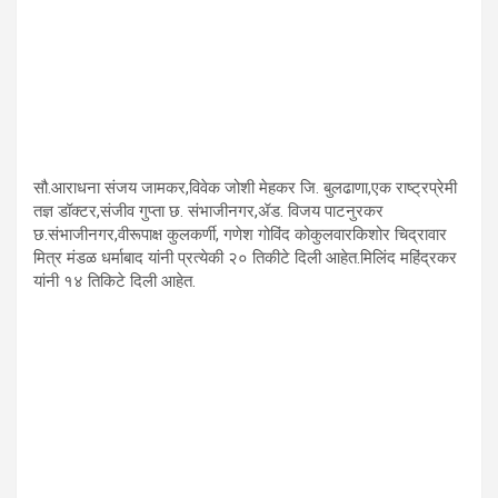
सौ.आराधना संजय जामकर,विवेक जोशी मेहकर जि. बुलढाणा,एक राष्ट्रप्रेमी
तज्ञ डॉक्टर,संजीव गुप्ता छ. संभाजीनगर,ॲड. विजय पाटनुरकर
छ.संभाजीनगर,वीरूपाक्ष कुलकर्णी, गणेश गोविंद कोकुलवारकिशोर चिद्रावार
मित्र मंडळ धर्माबाद यांनी प्रत्येकी २० तिकीटे दिली आहेत.मिलिंद महिंद्रकर
यांनी १४ तिकिटे दिली आहेत.