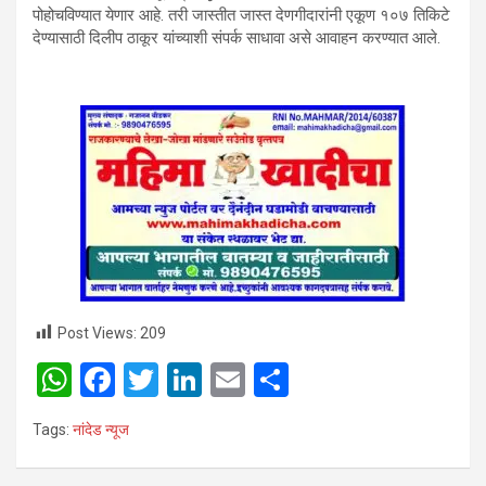
पोहोचविण्यात येणार आहे. तरी जास्तीत जास्त देणगीदारांनी एकूण १०७ तिकिटे
देण्यासाठी दिलीप ठाकूर यांच्याशी संपर्क साधावा असे आवाहन करण्यात आले.
Post Views:
209
W
F
T
Li
E
S
h
a
wi
n
m
h
Tags:
नांदेड न्यूज
at
ce
tt
ke
ail
ar
s
b
er
dI
e