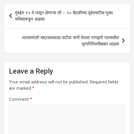
A
o
n
Post
मुंबईत १५ मे पासून होणाऱ्या जी – २० बैठकीच्या पूर्वतयारीचा मुख्य
p
o
navigation
सचिवांकडून आढावा
p
k
पालकमंत्री चंद्रकातदादा पाटील यांनी घेतला नागझरी नाल्यातील
पूरपरिस्थितीबाबत आढावा
Leave a Reply
Your email address will not be published.
Required fields
are marked
*
Comment
*