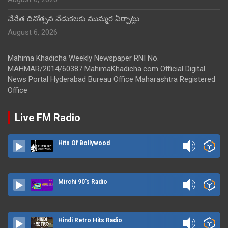
చేనేత దినోత్సవ వేడుకలకు ముమ్మర ఏర్పాట్లు.
August 6, 2026
Mahima Khadicha Weekly Newspaper RNI No.
MAHMAR/2014/60387 MahimaKhadicha.com Official Digital
News Portal Hyderabad Bureau Office Maharashtra Registered
Office
Live FM Radio
Hits Of Bollywood
Mirchi 90's Radio
Hindi Retro Hits Radio