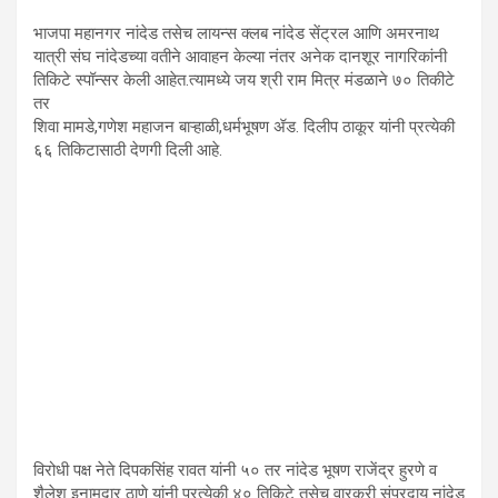
भाजपा महानगर नांदेड तसेच लायन्स क्लब नांदेड सेंट्रल आणि अमरनाथ
यात्री संघ नांदेडच्या वतीने आवाहन केल्या नंतर अनेक दानशूर नागरिकांनी
तिकिटे स्पॉन्सर केली आहेत.त्यामध्ये जय श्री राम मित्र मंडळाने ७० तिकीटे
तर
शिवा मामडे,गणेश महाजन बाऱ्हाळी,धर्मभूषण ॲड. दिलीप ठाकूर यांनी प्रत्येकी
६६ तिकिटासाठी देणगी दिली आहे.
विरोधी पक्ष नेते दिपकसिंह रावत यांनी ५० तर नांदेड भूषण राजेंद्र हुरणे व
शैलेश इनामदार ठाणे यांनी प्रत्येकी ४० तिकिटे तसेच वारकरी संप्रदाय नांदेड