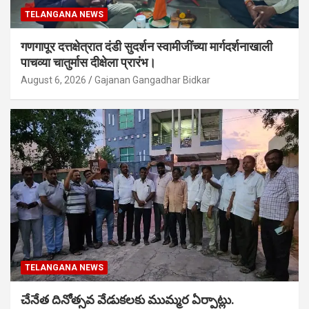
TELANGANA NEWS
गणगापूर दत्तक्षेत्रात दंडी सुदर्शन स्वामीजींच्या मार्गदर्शनाखाली
पाचव्या चातुर्मास दीक्षेला प्रारंभ।
August 6, 2026
Gajanan Gangadhar Bidkar
TELANGANA NEWS
చేనేత దినోత్సవ వేడుకలకు ముమ్మర ఏర్పాట్లు.