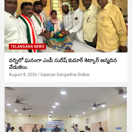
TELANGANA NEWS
వర్నిలో ఘనంగా ఎంపీ సురేష్ కుమార్ శెట్కార్ జన్మదిన
వేడుకలు.
August 8, 2026
Gajanan Gangadhar Bidkar