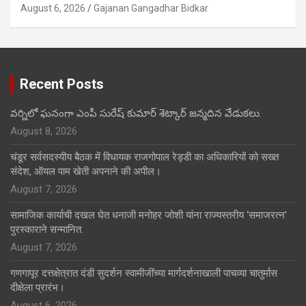
August 6, 2026
Gajanan Gangadhar Bidkar
Recent Posts
వర్నిలో ఘనంగా ఎంపీ సురేష్ కుమార్ శెట్కార్ జన్మదిన వేడుకలు.
August 8, 2026
चंडूर सर्वसदस्यीय बैठक में विधायक राजगोपाल रेड्डी का अधिकारियों को सख्त
संदेश, ऑयल पाम खेती अपनाने की अपील।
August 7, 2026
सामाजिक कार्याची दखल घेत धनाजी मनोहर जोशी यांना राज्यस्तरीय ‘समाजरत्न’
पुरस्काराने सन्मानित.
August 7, 2026
गणगापूर दत्तक्षेत्रात दंडी सुदर्शन स्वामीजींच्या मार्गदर्शनाखाली पाचव्या चातुर्मास
दीक्षेला प्रारंभ।
August 6, 2026