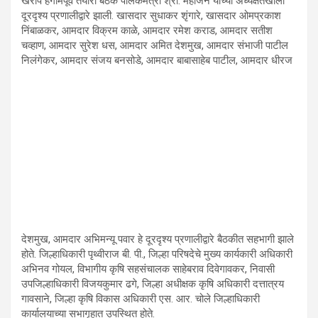
खरीप हंगामपूर्व तयारी बैठक पालकमंत्री श्री. महाजन यांच्या अध्यक्षतेखाली
दूरदृश्य प्रणालीद्वारे झाली. खासदार सुधाकर शृंगारे, खासदार ओमप्रकाश
निंबाळकर, आमदार विक्रम काळे, आमदार रमेश कराड, आमदार सतीश
चव्हाण, आमदार सुरेश धस, आमदार अमित देशमुख, आमदार संभाजी पाटील
निलंगेकर, आमदार संजय बनसोडे, आमदार बाबासाहेब पाटील, आमदार धीरज
देशमुख, आमदार अभिमन्यू पवार हे दूरदृश्य प्रणालीद्वारे बैठकीत सहभागी झाले
होते. जिल्हाधिकारी पृथ्वीराज बी. पी., जिल्हा परिषदेचे मुख्य कार्यकारी अधिकारी
अभिनव गोयल, विभागीय कृषि सहसंचालक साहेबराव दिवेगावकर, निवासी
उपजिल्हाधिकारी विजयकुमार ढगे, जिल्हा अधीक्षक कृषि अधिकारी दत्तात्रय
गावसाने, जिल्हा कृषि विकास अधिकारी एस. आर. चोले जिल्हाधिकारी
कार्यालयाच्या सभागृहात उपस्थित होते.