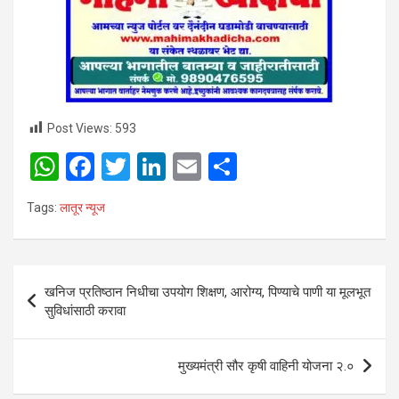
Post Views:
593
W
F
T
Li
E
S
h
a
wi
n
m
h
Tags:
लातूर न्यूज
at
ce
tt
ke
ail
ar
s
b
er
dI
e
A
o
n
Post
खनिज प्रतिष्ठान निधीचा उपयोग शिक्षण, आरोग्य, पिण्याचे पाणी या मूलभूत
p
o
navigation
सुविधांसाठी करावा
p
k
मुख्यमंत्री सौर कृषी वाहिनी योजना २.०