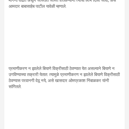
मागणी वाढत असून जास्तीत जास्त शेतकऱ्यांना त्याचा लाभ दिला जावा, असे
आमदार बाबासाहेब पाटील यावेळी म्हणाले.
प्रमाणीकरण न झालेले बियाणे विक्रीसाठी ठेवण्यात येत असल्याने बियाणे न
उगविण्याच्या तक्रारी येतात. त्यामुळे प्रमाणीकरण न झालेले बियाणे विक्रीसाठी
ठेवण्यास परवानगी देवू नये, असे खासदार ओमप्रकाश निंबाळकर यांनी
सांगितले.