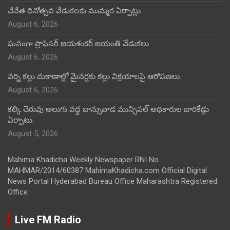
చేనేత దినోత్సవ వేడుకలకు ముమ్మర ఏర్పాట్లు.
August 6, 2026
ఘనంగా ప్రొఫెసర్ జయశంకర్ జయంతి వేడుకలు.
August 6, 2026
వర్ని కల్లు దుకాణాల్లో మైనర్లకు కల్లు విక్రయాలపై ఆరోపణలు.
August 6, 2026
కల్కి చెరువు అలుగు వద్ద బాన్సువాడ మున్సిపల్ అధికారుల బారికేడ్లు
ఏర్పాటు.
August 5, 2026
Mahima Khadicha Weekly Newspaper RNI No.
MAHMAR/2014/60387 MahimaKhadicha.com Official Digital
News Portal Hyderabad Bureau Office Maharashtra Registered
Office
Live FM Radio