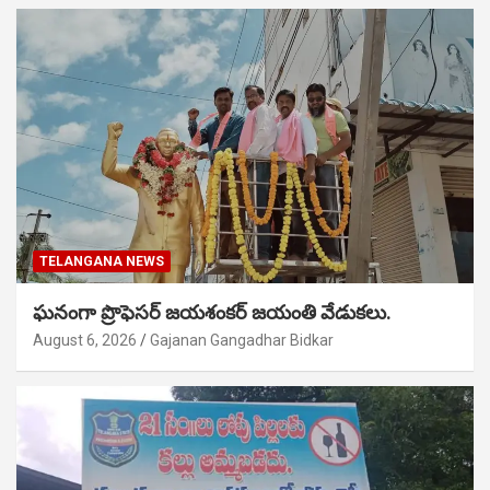
TELANGANA NEWS
ఘనంగా ప్రొఫెసర్ జయశంకర్ జయంతి వేడుకలు.
August 6, 2026
Gajanan Gangadhar Bidkar