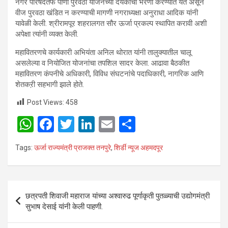
नगर परिषदेतर्फे पाणी पुरवठा योजनेच्या देयकाचा भरणा करण्यात येत असून
वीज पुरवठा खंडित न करण्याची मागणी नगराध्यक्षा अनुराधा आदिक यांनी
यावेळी केली. श्रीरामपूर शहरालगत सौर ऊर्जा प्रकल्प स्थापित करावी अशी
अपेक्षा त्यांनी व्यक्त केली.
महावितरणचे कार्यकारी अभियंता अनिल थोरात यांनी तालुक्यातील चालू
असलेल्या व नियोजित योजनांचा तपशिल सादर केला. आढावा बैठकीत
महावितरण कंपनीचे अधिकारी, विविध संघटनांचे पदाधिकारी, नागरिक आणि
शेतकऱी सहभागी झाले होते.
Post Views:
458
W
F
T
Li
E
S
h
a
wi
n
m
h
Tags:
ऊर्जा राज्यमंत्री प्राजक्त तनपुरे
,
शिर्डी न्यूज अहमदपूर
at
ce
tt
ke
ail
ar
s
b
er
dI
e
A
o
n
Post
छत्रपती शिवाजी महाराज यांच्या अश्वारुढ पूर्णाकृती पुतळ्याची उद्योगमंत्री
p
o
navigation
सुभाष देसाई यांनी केली पाहणी.
p
k