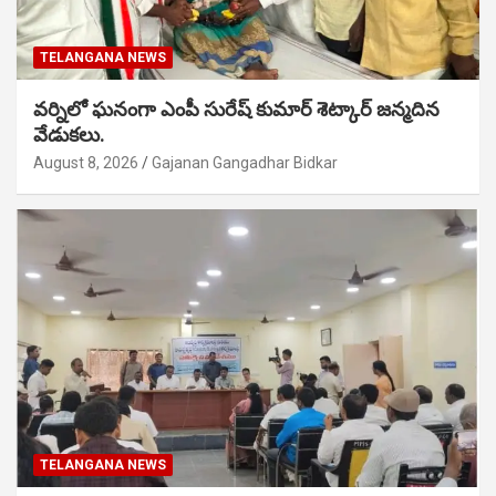
TELANGANA NEWS
వర్నిలో ఘనంగా ఎంపీ సురేష్ కుమార్ శెట్కార్ జన్మదిన
వేడుకలు.
August 8, 2026
Gajanan Gangadhar Bidkar
TELANGANA NEWS