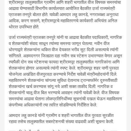
श्रीरामपूर तालुक्यातील ग्रामीण आणि शहरी भागातील वीज विषयक समस्यांचा
आढावा घेण्यासाठी विभागीय कार्यालयात आयोजित बैठकीत उर्जा राज्यमंत्री
प्राजक्त तनपुरे बोलत होते. यावेळी आमदार लहू कानडे, नगराध्यक्षा अनुराधा
आदिक, करण ससाणे, श्रीरामपूरचे महावितरणचे कार्यकारी अभियंता अनिल
थोरात उपस्थित होते.
उर्जा राज्यमंत्री प्राजक्त तनपुरे यांनी या आढावा बैठकीत पदाधिकारी, नागरिक
व शेतकऱ्यांशी संवाद साधून त्यांच्या समस्या जाणून घेतल्या. नवीन वीज
धोरणाद्वारे शेतकऱ्यांना थकित वीज देयकात भरीव सुट दिली असल्याचे त्यांनी
सांगितले. अहमदनगर जिल्ह्यात दहा नवीन सब स्टेशन उभारण्यात येणार असून
त्यापैकी दोन सब स्टेशनचा फायदा श्रीरामपूर तालुक्यातील नागरिकांना आणि
शेतकऱ्यांना होणार असल्याचे त्यांनी स्पष्ट केले. श्रीरामपूर शहर पाणी पुरवठा
योजनेला अखंडित वीजपुरवठा करण्याचे निर्देश यावेळी मंत्रीमहोदयांनी दिले.
महावितरणने शेतकऱ्यांना चांगल्या सुविधा देतानाच ट्रान्सफॉर्मर दुरुस्तीसाठी
शेतकऱ्यांना खर्च करण्यास सांगू नये अशी सक्त ताकीद दिली. नागरिक व
शेतकऱ्यांनी चालू वीज बिल भरण्याचे आवाहन त्यांनी यावेळी केले. वीज विषयक
समस्यांचा आढावा घेताना लोकप्रतिनिधींच्या सूचनांची दखल घेऊन महावितरण
कंपनीच्या अधिकाऱ्यांनी त्या त्वरित सोडविण्याचे निर्देशित केले.
आमदार लहू कानडे यांनी ग्रामीण व शहरी भागातील वीज पुरवठा सुरळीत
रहावा तसेच तालुक्यातील सबस्टेशनची संख्या वाढवावी अशी सूचना केली.