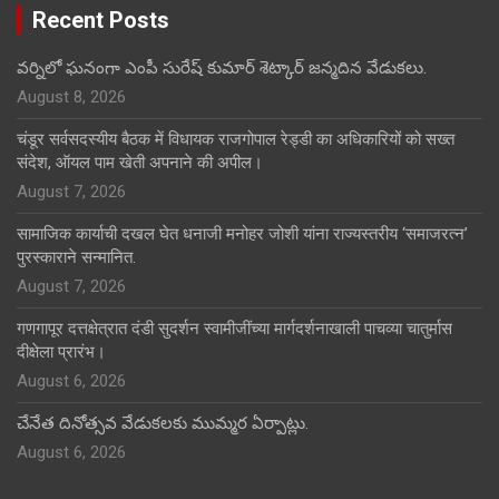
Recent Posts
వర్నిలో ఘనంగా ఎంపీ సురేష్ కుమార్ శెట్కార్ జన్మదిన వేడుకలు.
August 8, 2026
चंडूर सर्वसदस्यीय बैठक में विधायक राजगोपाल रेड्डी का अधिकारियों को सख्त
संदेश, ऑयल पाम खेती अपनाने की अपील।
August 7, 2026
सामाजिक कार्याची दखल घेत धनाजी मनोहर जोशी यांना राज्यस्तरीय ‘समाजरत्न’
पुरस्काराने सन्मानित.
August 7, 2026
गणगापूर दत्तक्षेत्रात दंडी सुदर्शन स्वामीजींच्या मार्गदर्शनाखाली पाचव्या चातुर्मास
दीक्षेला प्रारंभ।
August 6, 2026
చేనేత దినోత్సవ వేడుకలకు ముమ్మర ఏర్పాట్లు.
August 6, 2026