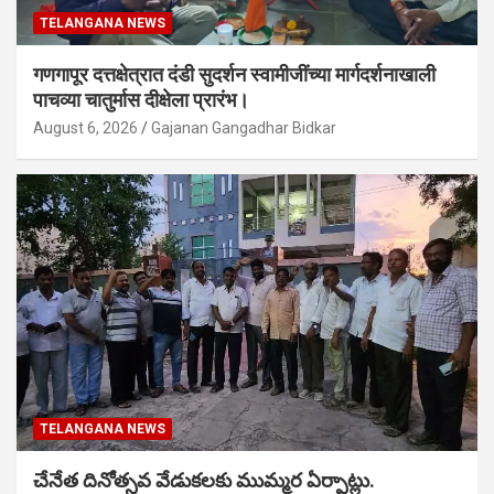
TELANGANA NEWS
गणगापूर दत्तक्षेत्रात दंडी सुदर्शन स्वामीजींच्या मार्गदर्शनाखाली
पाचव्या चातुर्मास दीक्षेला प्रारंभ।
August 6, 2026
Gajanan Gangadhar Bidkar
TELANGANA NEWS
చేనేత దినోత్సవ వేడుకలకు ముమ్మర ఏర్పాట్లు.