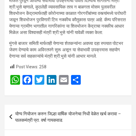
मोफत पुरवून आपल्या सेवाभावी उपक्रमाची पावती दिल्याचे सांगतांना मंत्री
श्री.भुसे म्हणाले, कुठलेही व्यावसायिक तत्व न बाळगता मोसम पुलावरील
शिवभोजन केंद्रामार्फतही कोरोनाच्या काळात गोरगरीबांच्या वस्त्यांमध्ये घरोघरी
जावून शिवभोजन पुरविणारी टिम नक्कीच कौतुकास पात्र आहे. कॅम्प परिसरात
येणाऱ्या ग्रामीण भागातील नागरिकांना या शिवभोजन केंद्राचा नक्कीच आधार
मिळेल असा विश्वासही मंत्री श्री.भुसे यांनी यावेळी व्यक्त केला.
मुंगसे बाजार समिती मार्फतही येणाऱ्या शेतकऱ्यांना अवघ्या दहा रुपयात पोटभर
जेवण देण्याचे काम अविरतपणे सुरू असून या सेवाभावी उपक्रमास सहयोग
देणाऱ्या सर्व सहकाऱ्यांचे मंत्री श्री.भुसे यांनी आभार मानले.
Post Views:
258
W
F
T
Li
E
S
h
a
wi
n
m
h
at
ce
tt
ke
ail
ar
s
b
er
dI
e
Post
योग्य नियोजन करुन जिल्हा वार्षिक योजनेचा निधी वेळेत खर्च करावा –
A
o
n
navigation
पालकमंत्री प्रा. वर्षा गायकवाड.
p
o