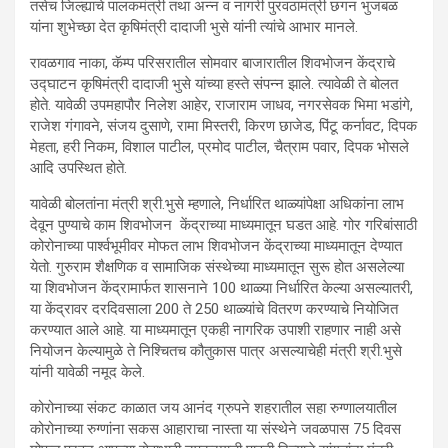
तसेच जिल्ह्याचे पालकमंत्री तथा अन्न व नागरी पुरवठामंत्री छगन भुजबळ
यांना शुभेच्छा देत कृषिमंत्री दादाजी भुसे यांनी त्यांचे आभार मानले.
रावळगाव नाका, कॅम्प परिसरातील सोमवार बाजारातील शिवभोजन केंद्राचे
उद्घाटन कृषिमंत्री दादाजी भुसे यांच्या हस्ते संपन्न झाले. त्यावेळी ते बोलत
होते. यावेळी उपमहापौर निलेश आहेर, राजाराम जाधव, नगरसेवक भिमा भडांगे,
राजेश गंगावने, संजय दुसाणे, रामा मिस्तरी, किरण छाजेड, पिंटू कर्नावट, दिपक
मेहता, हरी निकम, विशाल पाटील, प्रमोद पाटील, चैत्राम पवार, दिपक भोसले
आदि उपस्थित होते.
यावेळी बोलतांना मंत्री श्री.भुसे म्हणाले, निर्धारित थाळ्यांपेक्षा अधिकांना लाभ
देवून पुण्याचे काम शिवभोजन केंद्राच्या माध्यमातून घडत आहे. गोर गरिबांसाठी
कोरोनाच्या पार्श्वभूमीवर मोफत लाभ शिवभोजन केंद्राच्या माध्यमातून देण्यात
येतो. गुरुराम शैक्षणिक व सामाजिक संस्थेच्या माध्यमातून सुरू होत असलेल्या
या शिवभोजन केंद्रामार्फत शासनाने 100 थाळ्या निर्धारित केल्या असल्यातरी,
या केंद्रावर दरदिवसाला 200 ते 250 थाळ्यांचे वितरण करण्याचे नियोजित
करण्यात आले आहे. या माध्यमातून एकही नागरिक उपाशी राहणार नाही असे
नियोजन केल्यामुळे ते निश्चितच कौतुकास पात्र असल्याचेही मंत्री श्री.भुसे
यांनी यावेळी नमूद केले.
कोरोनाच्या संकट काळात जय आनंद ग्रुपने शहरातील सहा रुग्णालयातील
कोरोनाच्या रुग्णांना सकस आहाराचा नास्ता या संस्थेने जवळपास 75 दिवस