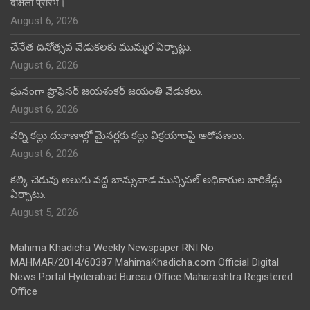
दीक्षेला प्रारंभ।
August 6, 2026
చేనేత దినోత్సవ వేడుకలకు ముమ్మర ఏర్పాట్లు.
August 6, 2026
ఘనంగా ప్రొఫెసర్ జయశంకర్ జయంతి వేడుకలు.
August 6, 2026
వర్ని కల్లు దుకాణాల్లో మైనర్లకు కల్లు విక్రయాలపై ఆరోపణలు.
August 6, 2026
కల్కి చెరువు అలుగు వద్ద బాన్సువాడ మున్సిపల్ అధికారుల బారికేడ్లు
ఏర్పాటు.
August 5, 2026
Mahima Khadicha Weekly Newspaper RNI No.
MAHMAR/2014/60387 MahimaKhadicha.com Official Digital
News Portal Hyderabad Bureau Office Maharashtra Registered
Office