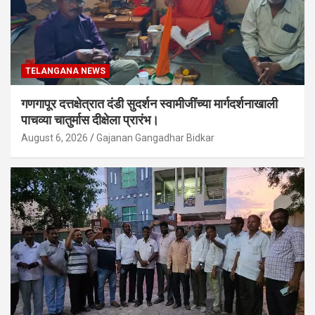
TELANGANA NEWS
गणगापूर दत्तक्षेत्रात दंडी सुदर्शन स्वामीजींच्या मार्गदर्शनाखाली
पाचव्या चातुर्मास दीक्षेला प्रारंभ।
August 6, 2026
Gajanan Gangadhar Bidkar