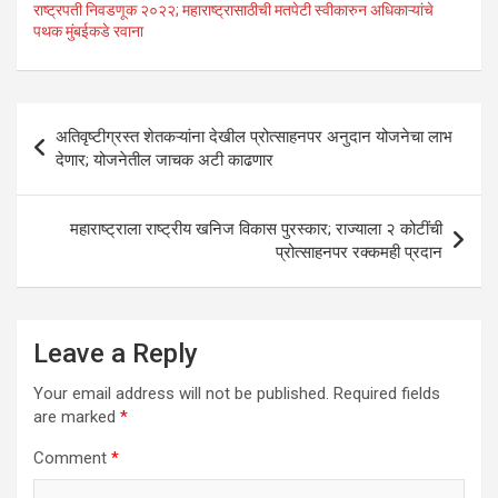
at
ce
tt
ke
ail
ar
राष्ट्रपती निवडणूक २०२२; महाराष्ट्रासाठीची मतपेटी स्वीकारुन अधिकाऱ्यांचे
पथक मुंबईकडे रवाना
s
b
er
dI
e
A
o
n
p
o
Post
अतिवृष्टीग्रस्त शेतकऱ्यांना देखील प्रोत्साहनपर अनुदान योजनेचा लाभ
p
k
navigation
देणार; योजनेतील जाचक अटी काढणार
महाराष्ट्राला राष्ट्रीय खनिज विकास पुरस्कार; राज्याला २ कोटींची
प्रोत्साहनपर रक्कमही प्रदान
Leave a Reply
Your email address will not be published.
Required fields
are marked
*
Comment
*