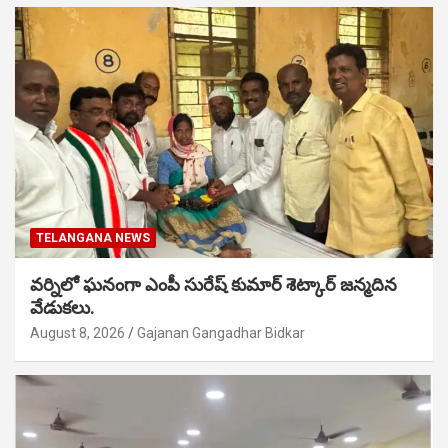
TELANGANA NEWS
వర్నిలో ఘనంగా ఎంపీ సురేష్ కుమార్ శెట్కార్ జన్మదిన
వేడుకలు.
August 8, 2026
Gajanan Gangadhar Bidkar