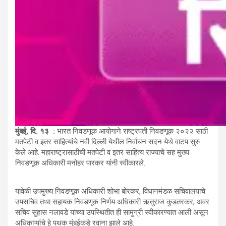
मुंबई, दि. १३ :
भारत निवडणूक आयोगाने राष्ट्रपती निवडणूक २०२२ साठी
मतपेटी व इतर साहित्यांचे नवी दिल्ली येथील निर्वाचन सदन येथे वाटप सुरु
केले आहे. महाराष्ट्रासाठीची मतपेटी व इतर साहित्य राज्याचे सह मुख्य
निवडणूक अधिकारी मनोहर पारकर यांनी स्वीकारले.
यावेळी उपमुख्य निवडणूक अधिकारी शोभा बोरकर, विधानमंडळ सचिवालयाचे
उपसचिव तथा सहायक निवडणूक निर्णय अधिकारी ऋतुराज कुडतरकर, अवर
सचिव सुहास नलावडे यांच्या उपस्थितीत ही सामुग्री स्वीकारण्यात आली असून
अधिकाऱ्यांचे हे पथक मुंबईकडे रवाना झाले आहे.