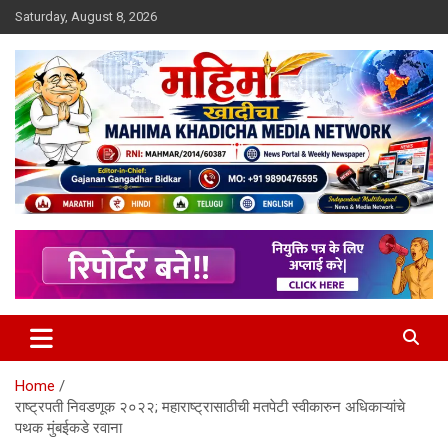
Skip
Saturday, August 8, 2026
to
content
MULIT LANGUAGE NEWS PORTAL
Mahimakhadicha
Home
राष्ट्रपती निवडणूक २०२२; महाराष्ट्रासाठीची मतपेटी स्वीकारुन अधिकाऱ्यांचे
पथक मुंबईकडे रवाना