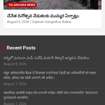
TELANGANA NEWS
చేనేత దినోత్సవ వేడుకలకు ముమ్మర ఏర్పాట్లు.
August 6, 2026
Gajanan Gangadhar Bidkar
Recent Posts
వర్నిలో ఘనంగా ఎంపీ సురేష్ కుమార్ శెట్కార్ జన్మదిన వేడుకలు.
August 8, 2026
चंडूर सर्वसदस्यीय बैठक में विधायक राजगोपाल रेड्डी का अधिकारियों को सख्त
संदेश, ऑयल पाम खेती अपनाने की अपील।
August 7, 2026
सामाजिक कार्याची दखल घेत धनाजी मनोहर जोशी यांना राज्यस्तरीय ‘समाजरत्न’
पुरस्काराने सन्मानित.
August 7, 2026