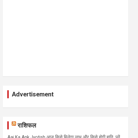
Advertisement
राशिफल
Aaj Ka Ank Jyotish आज किसे मिलेगा लाभ और किसे होगी हानि, पढ़ें