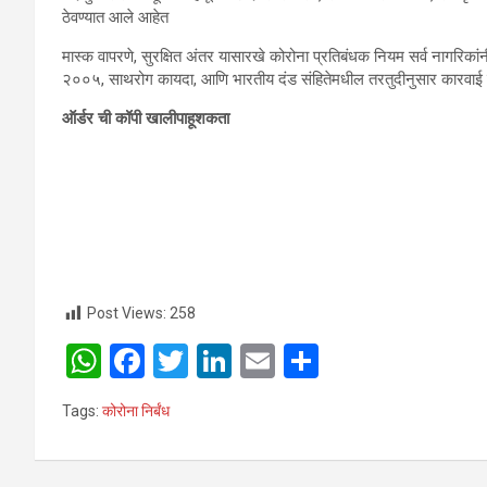
ठेवण्यात आले आहेत
मास्क वापरणे, सुरक्षित अंतर यासारखे कोरोना प्रतिबंधक नियम सर्व नागरिकांन
२००५, साथरोग कायदा, आणि भारतीय दंड संहितेमधील तरतुदीनुसार कारवाई
ऑर्डर ची कॉपी खालीपाहूशकता
Post Views:
258
W
F
T
Li
E
S
h
a
wi
n
m
h
Tags:
कोरोना निर्बंध
at
ce
tt
ke
ail
ar
s
b
er
dI
e