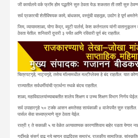
जी कार्यालये वर्क फ्रॉम होम पद्धतीने सुरु ठेवता येऊ शकतात ती तशी सुरु ठेवण्
सर्व प्रकारची शेतीविषयक कामे, बांधकाम, वस्तूंची वाहतूक, उद्योग हे पूर्ण क्षमतेन
जिम, व्यायामशाळा, योगा केंद्र, ब्युटी पार्लर्स, केश कर्तनालय यांनी वातानुकूलन
ठेवता येतील. शनिवारी दुपारी ३ पर्यंत आणि रविवारी पूर्ण बंद राहतील.
चित्रपटगृहे, नाट्यगृहे, तसेच मॉल्समधील मल्टीप्लेक्स हे बंद राहतील. यात कोण
राज्यातील सर्वधर्मीयांची प्रार्थना स्थळे बंदच राहतील.
शाळा, महाविद्यालयांच्याबाबतीत शालेय शिक्षण व उच्च शिक्षण विभाग निर्णय घेईल
सर्व उपाहारगृहे ५० टक्के आसन क्षमतेसह सायंकाळी ४ वाजेपर्यंत सुरु राहतील.
पार्सल सेवा सध्याप्रमाणे सुरु ठेवता येईल.
रात्री ९ ते सकाळी ५ या वेळेत अत्यावश्यक कारणांशिवाय बाहेर पडता येणार नाह
गर्दीमुळे संसर्ग वाढू नये म्हणून वाढदिवस समारंभ, राजकीय सामाजिक, सांस्कृति