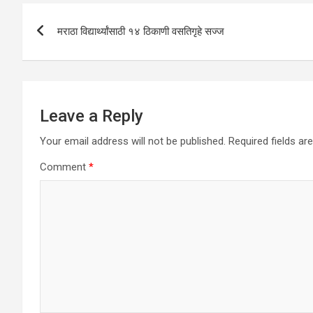
A
o
n
Post
p
o
मराठा विद्यार्थ्यांसाठी १४ ठिकाणी वसतिगृहे सज्ज
navigation
p
k
Leave a Reply
Your email address will not be published.
Required fields a
Comment
*