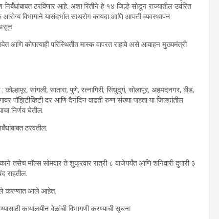
निर्बंधांबाबत ठरविणार आहे. अशा रितीने हे १४ जिल्हे सोडून राज्यातील उर्वरित
जनिक आरोग्य विभागाने यासंदर्भात साथरोग कायदा आणि आपत्ती व्यवस्थापन
 असून
ळावेत आणि कोणत्याही परिस्थितीत मास्क वापरत राहावे असे आवाहन मुख्यमंत्री
 : कोल्हापूर, सांगली, सातारा, पुणे, रत्नागिरी, सिंधुदुर्ग, सोलापूर, अहमदनगर, बीड,
णावर पॉझिटीव्हिटी दर आणि दैनंदिन वाढती रुग्ण संख्या पाहता या जिल्ह्यांतील
ाचा निर्णय घेतील.
र्बंधांबाबत ठरवतील.
ाने तसेच मॉल्स सोमवार ते शुक्रवार रात्री ८ वाजेपर्यंत आणि शनिवारी दुपारी ३
बंद राहतील.
खुले करण्यात आले आहेत.
ाळण्यासाठी कार्यालयीन वेळांची विभागणी करण्याची सूचना