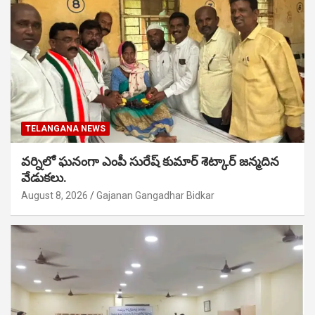
TELANGANA NEWS
వర్నిలో ఘనంగా ఎంపీ సురేష్ కుమార్ శెట్కార్ జన్మదిన
వేడుకలు.
August 8, 2026
Gajanan Gangadhar Bidkar