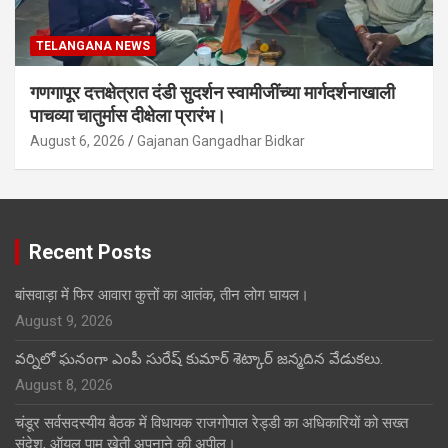
TELANGANA NEWS
गणगापूर दत्तक्षेत्रात दंडी सुदर्शन स्वामीजींच्या मार्गदर्शनाखाली
पाचव्या चातुर्मास दीक्षेला प्रारंभ।
August 6, 2026
Gajanan Gangadhar Bidkar
Recent Posts
बांसवाड़ा में फिर आवारा कुत्तों का आतंक, तीन लोग घायल।
August 9, 2026
వర్నిలో ఘనంగా ఎంపీ సురేష్ కుమార్ శెట్కార్ జన్మదిన వేడుకలు.
August 8, 2026
चंडूर सर्वसदस्यीय बैठक में विधायक राजगोपाल रेड्डी का अधिकारियों को सख्त
संदेश, ऑयल पाम खेती अपनाने की अपील।