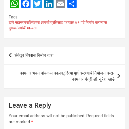
W
F
T
Li
E
S
h
a
wi
n
m
h
Tags:
at
ce
tt
ke
ail
ar
ठाणे महानगरपालिकेच्या आपत्ती प्रतिसाद पथकात ७९ पदे निर्माण करण्यास
मुख्यमंत्र्यांची मान्यता
s
b
er
dI
e
A
o
n
p
o
Post
सेवेतून विश्वास निर्माण करा
p
k
navigation
कामगार भवन बांधकाम कालबद्धरित्या पूर्ण करण्याचे नियोजन करा-
कामगार मंत्री डॉ. सुरेश खाडे
Leave a Reply
Your email address will not be published.
Required fields
are marked
*