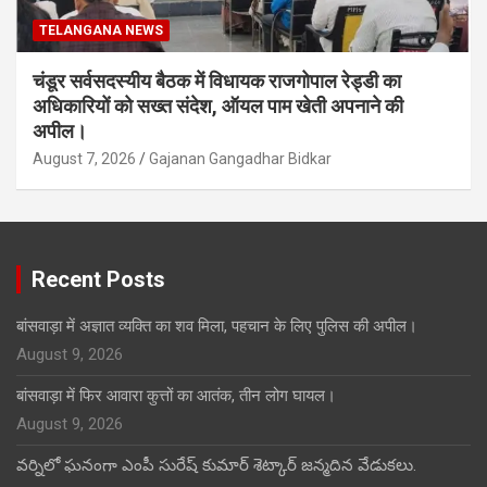
TELANGANA NEWS
चंडूर सर्वसदस्यीय बैठक में विधायक राजगोपाल रेड्डी का
अधिकारियों को सख्त संदेश, ऑयल पाम खेती अपनाने की
अपील।
August 7, 2026
Gajanan Gangadhar Bidkar
Recent Posts
बांसवाड़ा में अज्ञात व्यक्ति का शव मिला, पहचान के लिए पुलिस की अपील।
August 9, 2026
बांसवाड़ा में फिर आवारा कुत्तों का आतंक, तीन लोग घायल।
August 9, 2026
వర్నిలో ఘనంగా ఎంపీ సురేష్ కుమార్ శెట్కార్ జన్మదిన వేడుకలు.