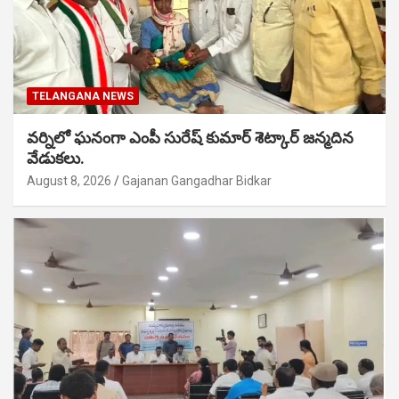
TELANGANA NEWS
వర్నిలో ఘనంగా ఎంపీ సురేష్ కుమార్ శెట్కార్ జన్మదిన
వేడుకలు.
August 8, 2026
Gajanan Gangadhar Bidkar