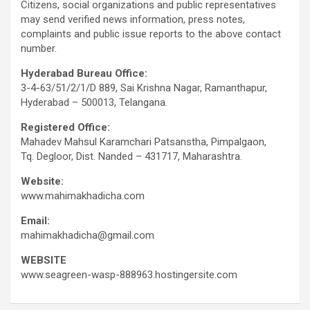
Citizens, social organizations and public representatives
may send verified news information, press notes,
complaints and public issue reports to the above contact
number.
Hyderabad Bureau Office:
3-4-63/51/2/1/D 889, Sai Krishna Nagar, Ramanthapur,
Hyderabad – 500013, Telangana.
Registered Office:
Mahadev Mahsul Karamchari Patsanstha, Pimpalgaon,
Tq. Degloor, Dist. Nanded – 431717, Maharashtra.
Website:
www.mahimakhadicha.com
Email:
mahimakhadicha@gmail.com
WEBSITE
www.seagreen-wasp-888963.hostingersite.com