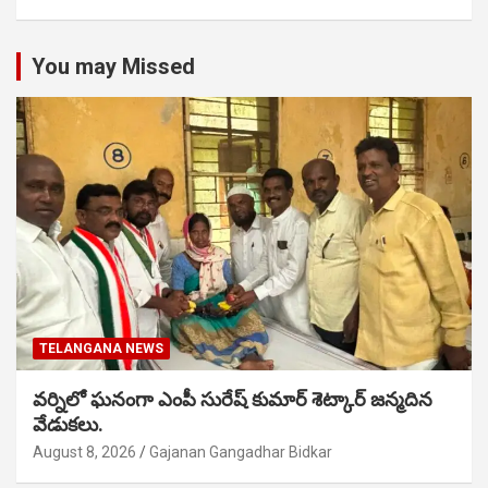
You may Missed
TELANGANA NEWS
వర్నిలో ఘనంగా ఎంపీ సురేష్ కుమార్ శెట్కార్ జన్మదిన
వేడుకలు.
August 8, 2026
Gajanan Gangadhar Bidkar