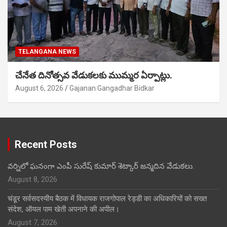
TELANGANA NEWS
చేనేత దినోత్సవ వేడుకలకు ముమ్మర ఏర్పాట్లు.
August 6, 2026
Gajanan Gangadhar Bidkar
Recent Posts
వర్నిలో ఘనంగా ఎంపీ సురేష్ కుమార్ శెట్కార్ జన్మదిన వేడుకలు.
August 8, 2026
चंडूर सर्वसदस्यीय बैठक में विधायक राजगोपाल रेड्डी का अधिकारियों को सख्त
संदेश, ऑयल पाम खेती अपनाने की अपील।
August 7, 2026