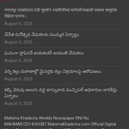
गणगापूर दत्तक्षेत्रात दंडी सुदर्शन स्वामीजींच्या मार्गदर्शनाखाली पाचव्या चातुर्मास
दीक्षेला प्रारंभ।
August 6, 2026
చేనేత దినోత్సవ వేడుకలకు ముమ్మర ఏర్పాట్లు.
August 6, 2026
ఘనంగా ప్రొఫెసర్ జయశంకర్ జయంతి వేడుకలు.
August 6, 2026
వర్ని కల్లు దుకాణాల్లో మైనర్లకు కల్లు విక్రయాలపై ఆరోపణలు.
August 6, 2026
కల్కి చెరువు అలుగు వద్ద బాన్సువాడ మున్సిపల్ అధికారుల బారికేడ్లు
ఏర్పాటు.
August 5, 2026
Mahima Khadicha Weekly Newspaper RNI No.
MAHMAR/2014/60387 MahimaKhadicha.com Official Digital