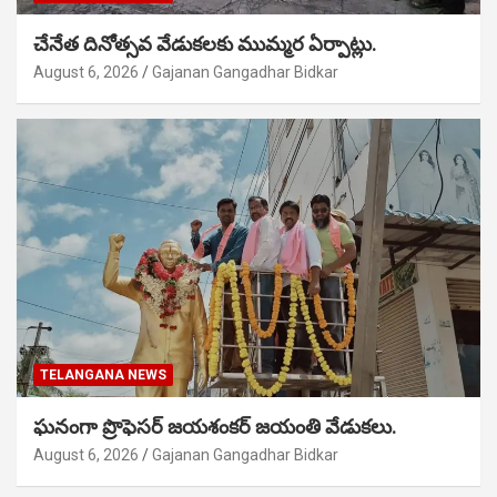
చేనేత దినోత్సవ వేడుకలకు ముమ్మర ఏర్పాట్లు.
August 6, 2026
Gajanan Gangadhar Bidkar
TELANGANA NEWS
ఘనంగా ప్రొఫెసర్ జయశంకర్ జయంతి వేడుకలు.
August 6, 2026
Gajanan Gangadhar Bidkar