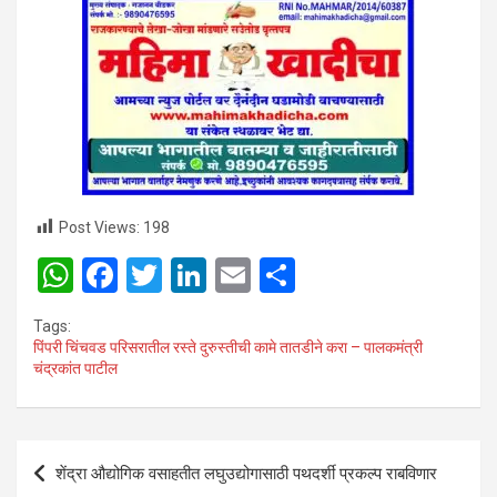
Post Views:
198
W
F
T
Li
E
S
h
a
wi
n
m
h
Tags:
at
ce
tt
ke
ail
ar
पिंपरी चिंचवड परिसरातील रस्ते दुरुस्तीची कामे तातडीने करा – पालकमंत्री
चंद्रकांत पाटील
s
b
er
dI
e
A
o
n
p
o
Post
शेंद्रा औद्योगिक वसाहतीत लघुउद्योगासाठी पथदर्शी प्रकल्प राबविणार
p
k
navigation