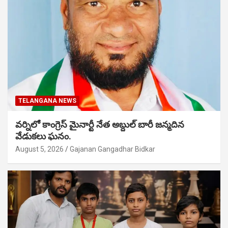
TELANGANA NEWS
వర్నిలో కాంగ్రెస్ మైనార్టీ నేత అబ్దుల్ బారీ జన్మదిన
వేడుకలు ఘనం.
August 5, 2026
Gajanan Gangadhar Bidkar