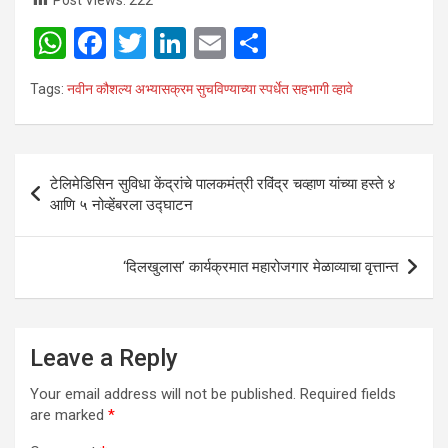
W
F
T
Li
E
S
h
a
wi
n
m
h
Tags:
नवीन कौशल्य अभ्यासक्रम सुचविण्याच्या स्पर्धेत सहभागी व्हावे
at
ce
tt
ke
ail
ar
s
b
er
dI
e
A
o
n
Post
टेलिमेडिसिन सुविधा केंद्रांचे पालकमंत्री रविंद्र चव्हाण यांच्या हस्ते ४
p
o
navigation
आणि ५ नोव्हेंबरला उद्घाटन
p
k
‘दिलखुलास’ कार्यक्रमात महारोजगार मेळाव्याचा वृत्तान्त
Leave a Reply
Your email address will not be published.
Required fields
are marked
*