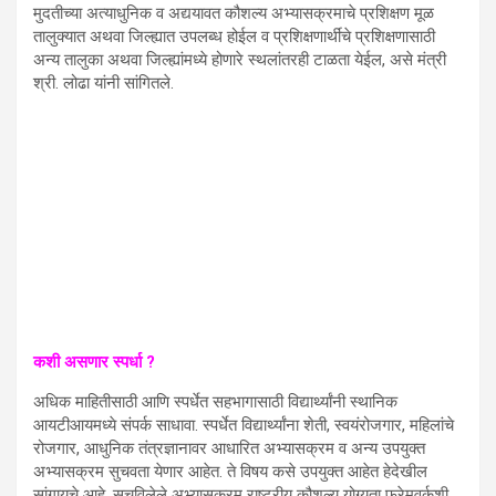
मुदतीच्या अत्याधुनिक व अद्ययावत कौशल्य अभ्यासक्रमाचे प्रशिक्षण मूळ
तालुक्यात अथवा जिल्ह्यात उपलब्ध होईल व प्रशिक्षणार्थींचे प्रशिक्षणासाठी
अन्य तालुका अथवा जिल्ह्यांमध्ये होणारे स्थलांतरही टाळता येईल, असे मंत्री
श्री. लोढा यांनी सांगितले.
कशी असणार स्पर्धा
?
अधिक माहितीसाठी आणि स्पर्धेत सहभागासाठी विद्यार्थ्यांनी स्थानिक
आयटीआयमध्ये संपर्क साधावा. स्पर्धेत विद्यार्थ्यांना शेती, स्वयंरोजगार, महिलांचे
रोजगार, आधुनिक तंत्रज्ञानावर आधारित अभ्यासक्रम व अन्य उपयुक्त
अभ्यासक्रम सुचवता येणार आहेत. ते विषय कसे उपयुक्त आहेत हेदेखील
सांगायचे आहे. सुचविलेले अभ्यासक्रम राष्ट्रीय कौशल्य योग्यता फ्रेमवर्कशी