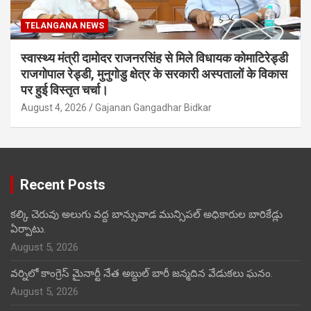
TELANGANA NEWS
स्वास्थ्य मंत्री दामोदर राजनरसिंह से मिले विधायक कोमाटिरेड्डी
राजगोपाल रेड्डी, मुनुगोडु क्षेत्र के सरकारी अस्पतालों के विकास
पर हुई विस्तृत चर्चा।
August 4, 2026
Gajanan Gangadhar Bidkar
Recent Posts
కల్కి చెరువు అలుగు వద్ద బాన్సువాడ మున్సిపల్ అధికారుల బారికేడ్లు
ఏర్పాటు.
August 5, 2026
వర్నిలో కాంగ్రెస్ మైనార్టీ నేత అబ్దుల్ బారీ జన్మదిన వేడుకలు ఘనం.
August 5, 2026