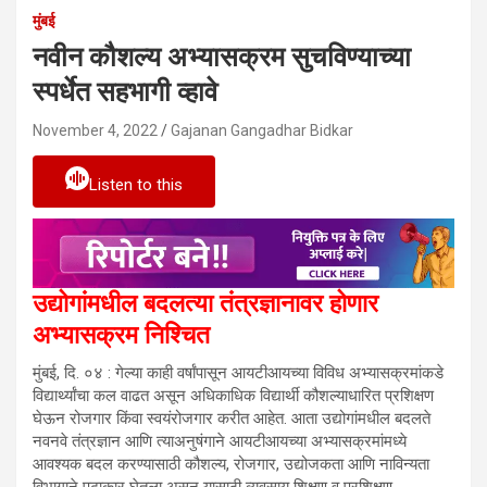
मुंबई
नवीन कौशल्य अभ्यासक्रम सुचविण्याच्या
स्पर्धेत सहभागी व्हावे
November 4, 2022
Gajanan Gangadhar Bidkar
Listen to this
उद्योगांमधील बदलत्या तंत्रज्ञानावर होणार
अभ्यासक्रम निश्चित
मुंबई, दि. ०४ : गेल्या काही वर्षांपासून आयटीआयच्या विविध अभ्यासक्रमांकडे
विद्यार्थ्यांचा कल वाढत असून अधिकाधिक विद्यार्थी कौशल्याधारित प्रशिक्षण
घेऊन रोजगार किंवा स्वयंरोजगार करीत आहेत. आता उद्योगांमधील बदलते
नवनवे तंत्रज्ञान आणि त्याअनुषंगाने आयटीआयच्या अभ्यासक्रमांमध्ये
आवश्यक बदल करण्यासाठी कौशल्य, रोजगार, उद्योजकता आणि नाविन्यता
विभागाने पुढाकार घेतला असून यासाठी व्यवसाय शिक्षण व प्रशिक्षण