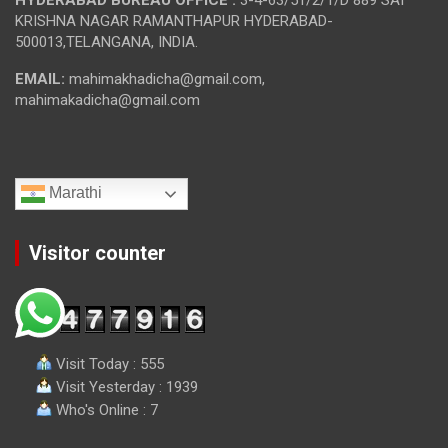
HYDERABAD BUREAU OFFICE :
3-4-63/51/2/1/D 889 SAI
KRISHNA NAGAR RAMANTHAPUR HYDERABAD-
500013,TELANGANA, INDIA.
EMAIL:
mahimakhadicha@gmail.com,
mahimakadicha@gmail.com
Marathi
Visitor counter
Visit Today : 555
Visit Yesterday : 1939
Who's Online : 7