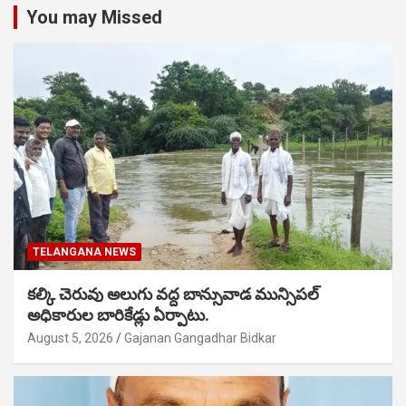
You may Missed
TELANGANA NEWS
కల్కి చెరువు అలుగు వద్ద బాన్సువాడ మున్సిపల్
అధికారుల బారికేడ్లు ఏర్పాటు.
August 5, 2026
Gajanan Gangadhar Bidkar