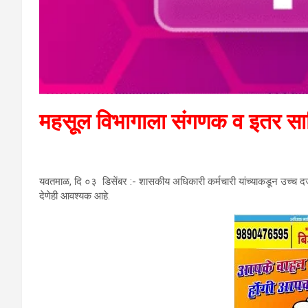
महसूूल विभागाला संगणक व इतर साह
यवतमाळ, दि ०३ डिसेंबर :- शासकीय अधिकारी कर्मचारी यांच्याकडून उच्च दर्जा
देणेही आवश्यक आहे.