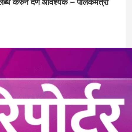
 उपलब्ध करुन देणे आवश्यक – पालकमंत्री