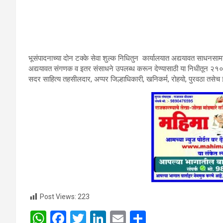
भूसंपादनाच्या दोन टक्के सेवा शुल्क निधितुन कार्यालयात अद्ययावत साधनसामग
अद्ययावत संगणक व इतर संसाधने उपलब्ध करून देण्यासाठी या निधीतून २१
सदर साहित्य तहसीलदार, अप्पर जिल्हाधिकारी, खनिकर्म, रोहयो, पुरवठा तसेच 
Post Views:
223
W
F
T
Li
E
S