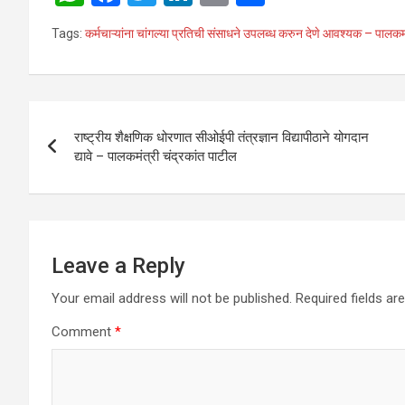
h
a
wi
n
m
h
Tags:
कर्मचाऱ्यांना चांगल्या प्रतिची संसाधने उपलब्ध करुन देणे आवश्यक – पालक
at
ce
tt
ke
ail
ar
s
b
er
dI
e
A
o
n
Post
p
o
राष्ट्रीय शैक्षणिक धोरणात सीओईपी तंत्रज्ञान विद्यापीठाने योगदान
navigation
द्यावे – पालकमंत्री चंद्रकांत पाटील
p
k
Leave a Reply
Your email address will not be published.
Required fields a
Comment
*