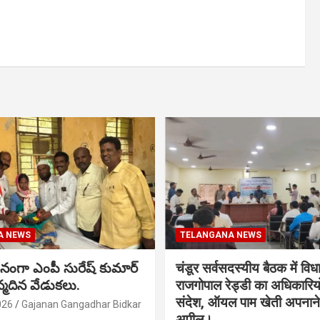
A NEWS
TELANGANA NEWS
నంగా ఎంపీ సురేష్ కుమార్
चंडूर सर्वसदस्यीय बैठक में वि
న్మదిన వేడుకలు.
राजगोपाल रेड्डी का अधिकारिय
संदेश, ऑयल पाम खेती अपनाने
026
Gajanan Gangadhar Bidkar
अपील।