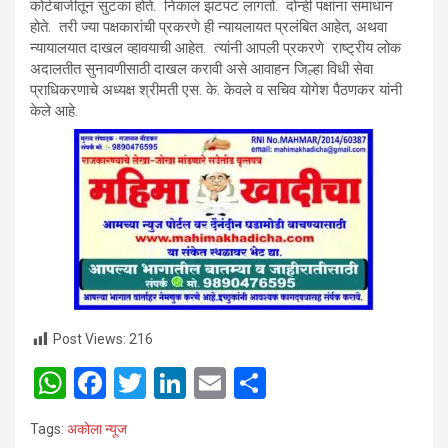
कोर्टबाजीतून सुटका होते. निकाल झटपट लागतो. दोन्ही पक्षांना समाधान
होते. तरी ज्या पक्षकारांची प्रकरणे ही न्यायलायत प्रलंबित आहेत, अथवा
न्यायालयात दाखल व्हावयाची आहेत. त्यांनी आपली प्रकरणे राष्ट्रीय लोक
अदालतीत सुनावणीसाठी दाखल करावी असे आवाहन जिल्हा विधी सेवा
प्राधिकरणाचे अध्यक्ष श्रीमती एस. के. केवले व सचिव योगेश पैठणकर यांनी
केले आहे.
Post Views:
216
W
F
T
Li
E
S
h
a
wi
n
m
h
Tags:
अकोला न्यूज
at
ce
tt
ke
ail
ar