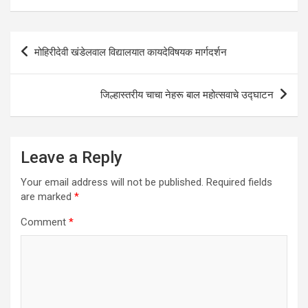
s
b
er
dI
e
A
o
n
Post
मोहिरीदेवी खंडेलवाल विद्यालयात कायदेविषयक मार्गदर्शन
p
o
navigation
p
k
जिल्हास्तरीय चाचा नेहरू बाल महोत्सवाचे उद्घाटन
Leave a Reply
Your email address will not be published.
Required fields
are marked
*
Comment
*