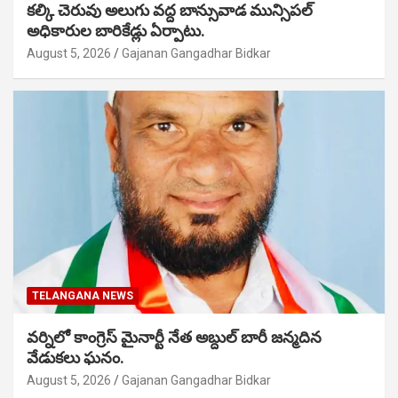
కల్కి చెరువు అలుగు వద్ద బాన్సువాడ మున్సిపల్
అధికారుల బారికేడ్లు ఏర్పాటు.
August 5, 2026
Gajanan Gangadhar Bidkar
TELANGANA NEWS
వర్నిలో కాంగ్రెస్ మైనార్టీ నేత అబ్దుల్ బారీ జన్మదిన
వేడుకలు ఘనం.
August 5, 2026
Gajanan Gangadhar Bidkar