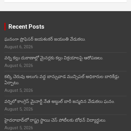
Recent Posts
ఘనంగా ప్రొఫెసర్ జయశంకర్ జయంతి వేడుకలు.
August 6, 2026
వర్ని కల్లు దుకాణాల్లో మైనర్లకు కల్లు విక్రయాలపై ఆరోపణలు.
August 6, 2026
కల్కి చెరువు అలుగు వద్ద బాన్సువాడ మున్సిపల్ అధికారుల బారికేడ్లు
ఏర్పాటు.
August 5, 2026
వర్నిలో కాంగ్రెస్ మైనార్టీ నేత అబ్దుల్ బారీ జన్మదిన వేడుకలు ఘనం.
August 5, 2026
హైదరాబాద్‌లో రాష్ట్ర స్థాయి చెస్ పోటీలకు బోధన్ విద్యార్థులు.
August 5, 2026