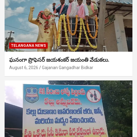
TELANGANA NEWS
ఘనంగా ప్రొఫెసర్ జయశంకర్ జయంతి వేడుకలు.
August 6, 2026
Gajanan Gangadhar Bidkar