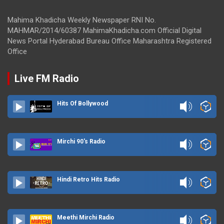
Mahima Khadicha Weekly Newspaper RNI No.
MAHMAR/2014/60387 MahimaKhadicha.com Official Digital
News Portal Hyderabad Bureau Office Maharashtra Registered
Office
Live FM Radio
Hits Of Bollywood
Mirchi 90's Radio
Hindi Retro Hits Radio
Meethi Mirchi Radio