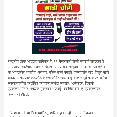
राष्ट्रीय लोक अदालत शनिवार दि.११ फेब्रुवारी रोजी सकाळी साडेदहा ते
सायंकाळी साडेपाच यावेळात जिल्हा न्यायालय व तालुका न्यायालयांमध्ये होईल.
या अदालतीत धनादेश अनादर, बॅंकेचे कर्ज वसूली, कामगारांचे वाद, विद्युत पाणी
देयक, आपापसात तडजोड करण्याजोगे प्रकरण इ. दाखल पूर्व प्रकरणे तसेच
न्यायालयातील प्रलंबित प्रकरणा मधील महसूल, भूसंपादन, दिवाणी
प्रकरणे, मोटार अपघात नुकसान भरपाई , वैवाहिक वाद. इ. प्रकरणांवर
कामकाज होईल.
लोकअदालतीच्या निवाड्याविरुद्ध अपिल होत नाही. एकाच निर्णयात