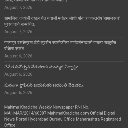
संदेश, ऑयल पाम खेती अपनाने की अपील।
August 7, 2026
सामाजिक कार्याची दखल घेत धनाजी मनोहर जोशी यांना राज्यस्तरीय ‘समाजरत्न’
पुरस्काराने सन्मानित.
August 7, 2026
गणगापूर दत्तक्षेत्रात दंडी सुदर्शन स्वामीजींच्या मार्गदर्शनाखाली पाचव्या चातुर्मास
दीक्षेला प्रारंभ।
August 6, 2026
చేనేత దినోత్సవ వేడుకలకు ముమ్మర ఏర్పాట్లు.
August 6, 2026
ఘనంగా ప్రొఫెసర్ జయశంకర్ జయంతి వేడుకలు.
August 6, 2026
Mahima Khadicha Weekly Newspaper RNI No.
MAHMAR/2014/60387 MahimaKhadicha.com Official Digital
News Portal Hyderabad Bureau Office Maharashtra Registered
Office