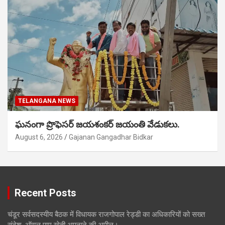
TELANGANA NEWS
ఘనంగా ప్రొఫెసర్ జయశంకర్ జయంతి వేడుకలు.
August 6, 2026
Gajanan Gangadhar Bidkar
Recent Posts
चंडूर सर्वसदस्यीय बैठक में विधायक राजगोपाल रेड्डी का अधिकारियों को सख्त