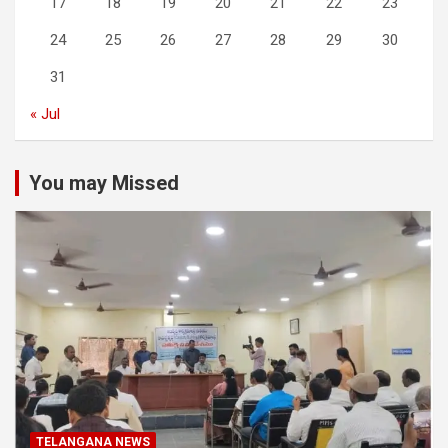
17
18
19
20
21
22
23
24
25
26
27
28
29
30
31
« Jul
You may Missed
TELANGANA NEWS