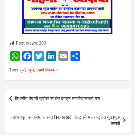
Post Views:
200
W
F
T
Li
E
S
h
a
wi
n
m
h
Tags:
मुंबई न्यूज
,
स्वामी विवेकानंद
at
ce
tt
ke
ail
ar
s
b
er
dI
e
A
o
n
Post
विभागीय मैदानी क्रीडा स्पर्धेत देगलूर महाविद्यालयाचे यश.
p
o
navigation
p
k
नाविन्यपूर्ण उपक्रम, शाश्वत विकासासाठी ब्रिटनने महाराष्ट्रात गुंतवणूक
करावी