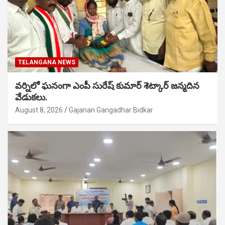
TELANGANA NEWS
వర్నిలో ఘనంగా ఎంపీ సురేష్ కుమార్ శెట్కార్ జన్మదిన
వేడుకలు.
August 8, 2026
Gajanan Gangadhar Bidkar