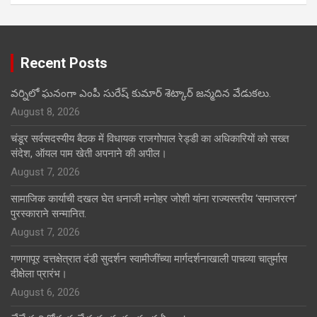
Recent Posts
వర్నిలో ఘనంగా ఎంపీ సురేష్ కుమార్ శెట్కార్ జన్మదిన వేడుకలు.
August 8, 2026
चंडूर सर्वसदस्यीय बैठक में विधायक राजगोपाल रेड्डी का अधिकारियों को सख्त
संदेश, ऑयल पाम खेती अपनाने की अपील।
August 7, 2026
सामाजिक कार्याची दखल घेत धनाजी मनोहर जोशी यांना राज्यस्तरीय ‘समाजरत्न’
पुरस्काराने सन्मानित.
August 7, 2026
गणगापूर दत्तक्षेत्रात दंडी सुदर्शन स्वामीजींच्या मार्गदर्शनाखाली पाचव्या चातुर्मास
दीक्षेला प्रारंभ।
August 6, 2026