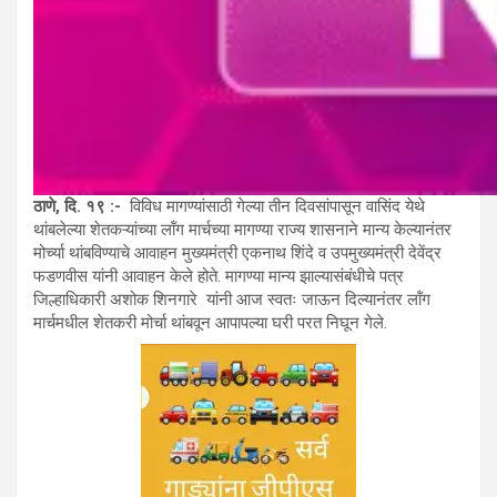
ठाणे, दि. १९ :-
विविध मागण्यांसाठी गेल्या तीन दिवसांपासून वासिंद येथे
थांबलेल्या शेतकऱ्यांच्या लॉंग मार्चच्या मागण्या राज्य शासनाने मान्य केल्यानंतर
मोर्च्या थांबविण्याचे आवाहन मुख्यमंत्री एकनाथ शिंदे व उपमुख्यमंत्री देवेंद्र
फडणवीस यांनी आवाहन केले होते. मागण्या मान्य झाल्यासंबंधीचे पत्र
जिल्हाधिकारी अशोक शिनगारे यांनी आज स्वतः जाऊन दिल्यानंतर लॉंग
मार्चमधील शेतकरी मोर्चा थांबवून आपापल्या घरी परत निघून गेले.