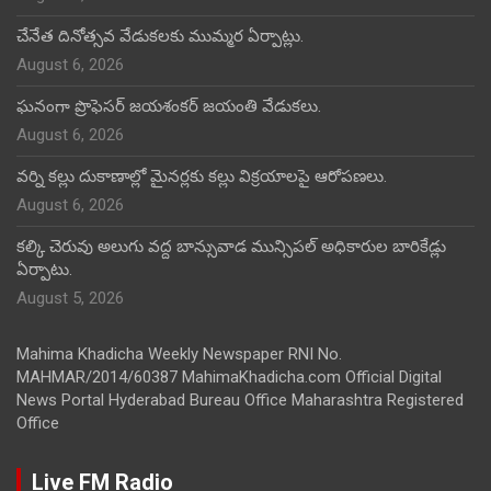
చేనేత దినోత్సవ వేడుకలకు ముమ్మర ఏర్పాట్లు.
August 6, 2026
ఘనంగా ప్రొఫెసర్ జయశంకర్ జయంతి వేడుకలు.
August 6, 2026
వర్ని కల్లు దుకాణాల్లో మైనర్లకు కల్లు విక్రయాలపై ఆరోపణలు.
August 6, 2026
కల్కి చెరువు అలుగు వద్ద బాన్సువాడ మున్సిపల్ అధికారుల బారికేడ్లు
ఏర్పాటు.
August 5, 2026
Mahima Khadicha Weekly Newspaper RNI No.
MAHMAR/2014/60387 MahimaKhadicha.com Official Digital
News Portal Hyderabad Bureau Office Maharashtra Registered
Office
Live FM Radio