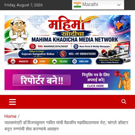
Skip
Marathi
Friday, August 7, 2026
to
content
MULIT LANGUAGE NEWS PORTAL
Mahimakhadicha
Home
पालकमंत्री डॉ.विजयकुमार गावित यांची वैद्यकीय महाविद्यालयास भेट; चांगले डॉक्टर
बनून रुग्णांची सेवा करण्याचे आवाहन