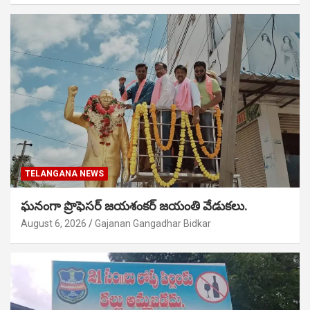
TELANGANA NEWS
ఘనంగా ప్రొఫెసర్ జయశంకర్ జయంతి వేడుకలు.
August 6, 2026
Gajanan Gangadhar Bidkar