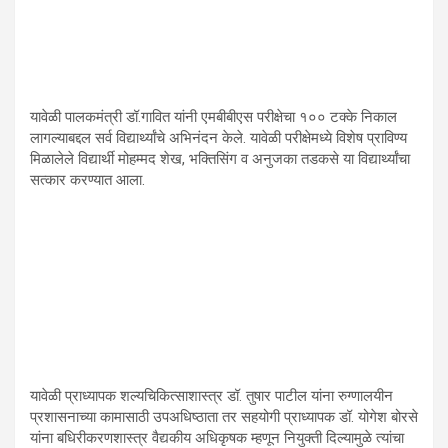
यावेळी पालकमंत्री डॉ.गावित यांनी एमबीबीएस परीक्षेचा १०० टक्के निकाल
लागल्याबद्दल सर्व विद्यार्थ्यांचे अभिनंदन केले. यावेळी परीक्षेमध्ये विशेष प्राविण्य
मिळालेले विद्यार्थी मोहम्मद शेख, भक्तिसिंग व अनुजका तडकसे या विद्यार्थ्यांचा
सत्कार करण्यात आला.
यावेळी प्राध्यापक शल्यचिकित्साशास्त्र डॉ. तुषार पाटील यांना रुग्णालयीन
प्रशासनाच्या कामासाठी उपअधिष्ठाता तर सहयोगी प्राध्यापक डॉ. योगेश बोरसे
यांना बधिरीकरणशास्त्र वैद्यकीय अधिकृषक म्हणून नियुक्ती दिल्यामुळे त्यांचा