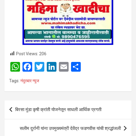
Post Views:
206
W
F
T
Li
E
S
h
a
wi
n
m
h
Tags:
नंदुरबार न्यूज
at
ce
tt
ke
ail
ar
s
b
er
dI
e
A
o
n
Post
बिरसा मुंडा कृषी क्रांती योजनेतून साधली आर्थिक प्रगती
p
o
navigation
p
k
सलीम दुर्रानी यांना उपमुख्यमंत्री देवेंद्र फडणवीस यांची श्रद्धांजली