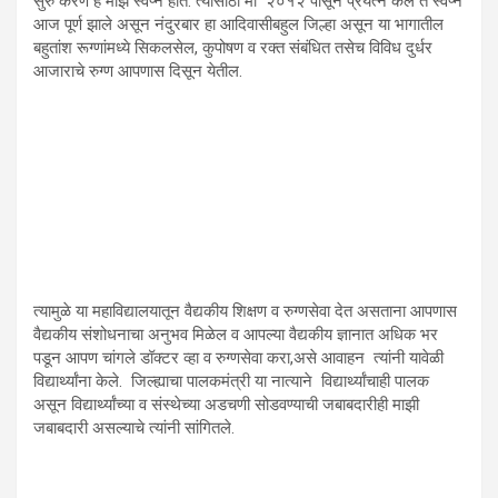
सुरु करणे हे माझे स्वप्न होते. त्यासाठी मी २०१२ पासून प्रयत्न केले ते स्वप्न
आज पूर्ण झाले असून नंदुरबार हा आदिवासीबहुल जिल्हा असून या भागातील
बहुतांश रूग्णांमध्ये सिकलसेल, कुपोषण व रक्त संबंधित तसेच विविध दुर्धर
आजाराचे रुग्ण आपणास दिसून येतील.
त्यामुळे या महाविद्यालयातून वैद्यकीय शिक्षण व रुग्णसेवा देत असताना आपणास
वैद्यकीय संशोधनाचा अनुभव मिळेल व आपल्या वैद्यकीय ज्ञानात अधिक भर
पडून आपण चांगले डॉक्टर व्हा व रुग्णसेवा करा,असे आवाहन त्यांनी यावेळी
विद्यार्थ्यांना केले. जिल्ह्याचा पालकमंत्री या नात्याने विद्यार्थ्यांचाही पालक
असून विद्यार्थ्यांच्या व संस्थेच्या अडचणी सोडवण्याची जबाबदारीही माझी
जबाबदारी असल्याचे त्यांनी सांगितले.