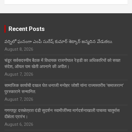
Recent Posts
వర్నిలో ఘనంగా ఎంపీ సురేష్ కుమార్ శెట్కార్ జన్మదిన వేడుకలు.
August 8, 2026
चंडूर सर्वसदस्यीय बैठक में विधायक राजगोपाल रेड्डी का अधिकारियों को सख्त
संदेश, ऑयल पाम खेती अपनाने की अपील।
August 7, 2026
सामाजिक कार्याची दखल घेत धनाजी मनोहर जोशी यांना राज्यस्तरीय ‘समाजरत्न’
पुरस्काराने सन्मानित.
August 7, 2026
गणगापूर दत्तक्षेत्रात दंडी सुदर्शन स्वामीजींच्या मार्गदर्शनाखाली पाचव्या चातुर्मास
दीक्षेला प्रारंभ।
August 6, 2026