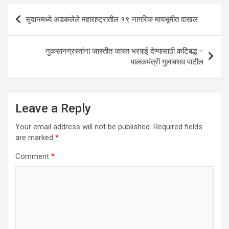
A
o
n
Post
सुदानमध्ये अडकलेले महाराष्ट्रातील १९ नागरिक मायभूमीत दाखल
p
o
navigation
p
k
नुकसानग्रस्तांना जास्तीत जास्त भरपाई देण्यासाठी कटिबद्ध –
पालकमंत्री गुलाबराव पाटील
Leave a Reply
Your email address will not be published.
Required fields
are marked
*
Comment
*