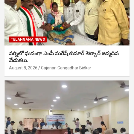
TELANGANA NEWS
వర్నిలో ఘనంగా ఎంపీ సురేష్ కుమార్ శెట్కార్ జన్మదిన
వేడుకలు.
August 8, 2026
Gajanan Gangadhar Bidkar