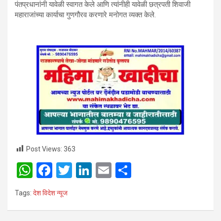
पंतप्रधानांनी यावेळी स्वागत केले आणि त्यांनीही यावेळी छत्रपती शिवाजी
महाराजांच्या कार्याचा गुणगौरव करणारे मनोगत व्यक्त केले.
Post Views:
363
W
F
T
Li
E
S
h
a
wi
n
m
h
Tags:
देश विदेश न्यूज
at
ce
tt
ke
ail
ar
s
b
er
dI
e