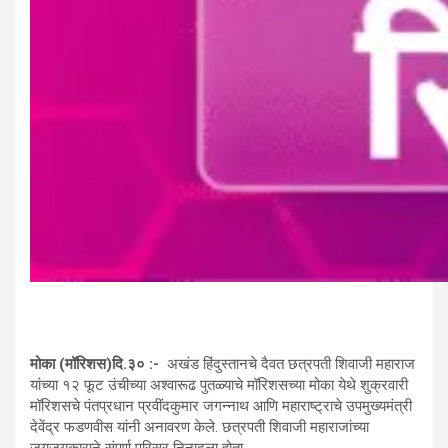
मोका (मॉरिशस)दि.३०
:-
अखंड हिंदुस्तानचे दैवत छत्रपती शिवाजी महाराज
यांच्या १२ फूट उंचीच्या अश्वारूढ पुतळ्याचे मॉरिशसच्या मोका येथे शुक्रवारी
मॉरिशसचे पंतप्रधान प्रवींदकुमार जगन्नाथ आणि महाराष्ट्राचे उपमुख्यमंत्री
देवेंद्र फडणवीस यांनी अनावरण केले. छत्रपती शिवाजी महाराजांच्या