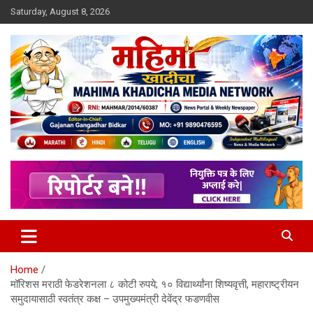
Skip
Saturday, August 8, 2026
to
content
MULIT LANGUAGE NEWS PORTAL
Mahimakhadicha
Home
मॉरिशस मराठी फेडरेशनला ८ कोटी रुपये; १० विद्यार्थ्यांना शिष्यवृत्ती, महाराष्ट्रीयन
समुदायासाठी स्वतंत्र कक्ष – उपमुख्यमंत्री देवेंद्र फडणवीस