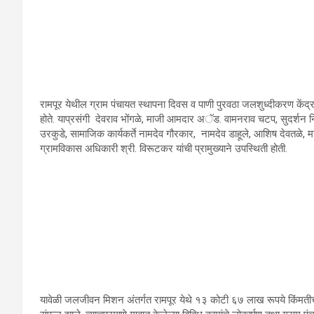
रामपूर येथील ग्राम पंचायत स्‍थापना दिवस व पाणी पुरवठा जलशुध्‍दीकरण केंद्रा
होते. याप्रसंगी देवराव भोंगळे, माजी आमदार अॅड. वामनराव चटप, सुदर्शन 
उरकुडे, सामाजिक कार्यकर्ते नामदेव गौरकार, नामदेव डाहूले, आशिष देवतळे, मजिप
ग्रामविकास अधिकारी श्री. विरूटकर यांची प्रामुख्‍याने उपस्थिती होती.
यावेळी जलजीवन मिशन अंतर्गत रामपूर येथे १३ कोटी ६७ लाख रूपये किंमतीची 