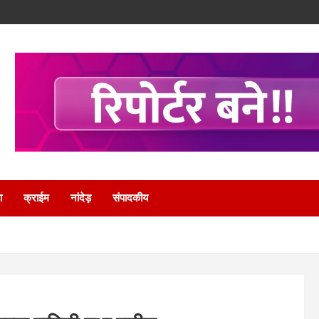
ा
क्राईम
नांदेड़
संपादकीय