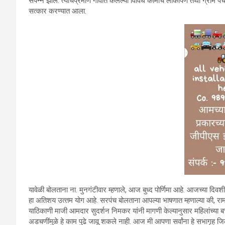
संपन्‍न झाले. त्‍याचप्रमाणे गावात केलेल्‍या विविध कामांचे लोकार्पण तथा ग्
सत्‍कार करण्‍यात आला.
यावेळी बोलताना ना. मुनगंटीवार म्‍हणाले, आज बुध्‍द पोर्णिमा आहे. आजच्‍या 
हा अतिशय उत्‍तम योग आहे. सरपंच बोलताना आपल्‍या भाषणात म्‍हणाल्‍या की, र
याठिकाणी माजी आमदार सुदर्शन निमकर यांनी मागणी केल्‍यानुसार महिलांच्‍या बच
अडचणींमुळे हे काम पुढे जावू शकले नाही. आज मी आपणा सर्वांना हे सभागृह ज