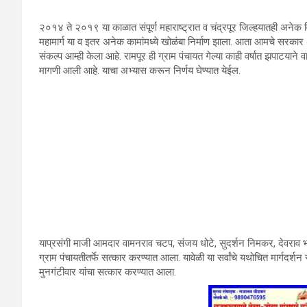
२०१४ ते २०१९ या काळात संपूर्ण महाराष्‍ट्रात व चंद्रपूर जिल्‍हयातही अनेक व
महामार्ग या व इतर अनेक कामांमध्‍ये खोळंबा निर्माण झाला. आता आमचे सरकार
संकल्‍प आम्‍ही केला आहे. रामपूर ही ग्राम पंचायत गेल्‍या काही वर्षात झपाटयाने
मागणी आली आहे. याचा अभ्‍यास करून निर्णय घेण्‍यात येईल.
याप्रसंगी माजी आमदार वामनराव चटप, संजय धोटे, सुदर्शन निमकर, देवराव भोंगळे या
ग्राम पंचायतीतर्फे सत्‍कार करण्‍यात आला. यावेळी या सर्वांचे यथोचित मार्गदर्
मुनगंटीवार यांचा सत्‍कार करण्‍यात आला.