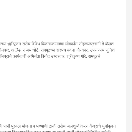
च्‍या भूमीपूजन तसेच विविध विकासकामांच्‍या लोकार्पण सोहळ्याप्रसंगी ते बोलत
निमकर, अॅड. संजय धोटे, रामपूरच्‍या सरपंच वंदना गौरकार, उपसरपंच सुनिता
्राचे कार्यकारी अभियंता विनोद उध्‍दरवार, श्रीकृष्‍ण गोरे, रामपूरचे
पाणी पुरवठा योजना व पाण्‍याची टाकी तसेच जलशुध्‍दीकरण केंद्राचे भुमीपूजन