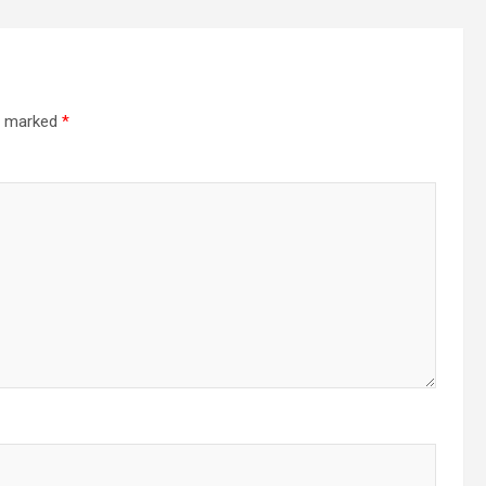
re marked
*