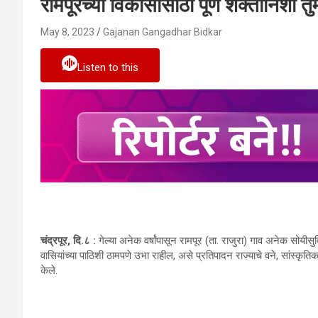
रामपूरच्‍या विकासासाठी पूर्ण शक्‍तीनिशी त
May 8, 2023
Gajanan Gangadhar Bidkar
Listen to this
चंद्रपूर, दि.८ :
गेल्‍या अनेक वर्षांपासून रामपूर (ता. राजुरा) गाव अनेक सोयीसुव
वासियांच्‍या पाठिशी ठामपणे उभा राहील, असे प्रतिपादन राज्‍याचे वने, सांस्‍कृतिक 
केले.