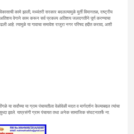
िकासाची कामे झाली, मध्यंतरी सरकार बदलल्यामुळे मुर्ती विमानतळ, राष्‍ट्रीय
 अतिशय वेगाने काम करून सर्व प्रकल्‍प अतिशय जलदगतीने पूर्ण करण्‍याचा
 वाढली आहे. त्‍यामुळे या गावाचा समावेश राजुरा नगर परिषद हद्दीत करावा, अशी
 सर्वांच्‍या या ग्राम पंचायतीला वेळोवेळी मदत व मार्गदर्शन केल्‍याबद्दल त्‍यांचा
शन सुध्‍दा झाले. याप्रसंगी ग्राम पंचायत तथा अनेक सामाजिक संघटनातर्फे ना.