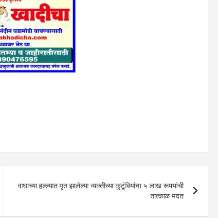
वाघाच्‍या हल्‍ल्‍यात मृत झालेल्‍या व्‍यक्‍तीच्‍या कुटूंबियांना ५ लाख रूपयांची
तात्‍काळ मदत