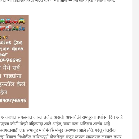
राम पंचायतच्‍या विकासाकरिता मदत करणा-या आजी-माजी लोकप्रतिनिधींचा यावेळी
दिवशी आकाशात सगळयात जास्‍त उजेड असतो, अश्‍यावेळी रामपूरचा वर्धापन दिन आहे
ामपूरला कोणी मंत्री पहिल्‍यांदा आले आहेत, याचा मला अतिशय आनंद आहे.
तगटासाठी एक सभागृह माविमंतर्फे मंजूर करण्‍यात आले होते, परंतु तांत्रीक
िल्‍हा विकास निधीतील नाविन्‍यपूर्ण योजनेतुन मंजूर करून लवकरात लवकर तयार