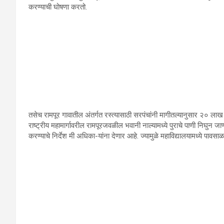
करण्‍याची घोषणा करतो.
तसेच रामपूर गावातील अंतर्गत रस्‍त्‍यासाठी सरपंचांनी मागीतल्‍यानुसार २० लाख 
राष्‍ट्रीय महामार्गावरील रामपूरजवळील भवानी नाल्‍यामध्‍ये पुराचे पाणी निघुन 
करण्‍याचे निर्देश मी अधिका-यांना देणार आहे. ज्‍यामुळे महाविद्यालयामध्‍ये पाव