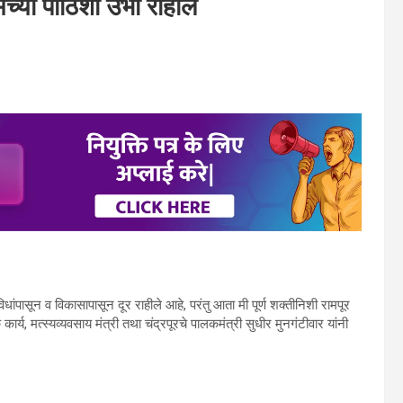
ुमच्‍या पाठिशी उभा राहील
िधांपासून व विकासापासून दूर राहीले आहे, परंतु आता मी पूर्ण शक्‍तीनिशी रामपूर
कार्य, मत्‍स्‍यव्‍यवसाय मंत्री तथा चंद्रपूरचे पालकमंत्री सुधीर मुनगंटीवार यांनी