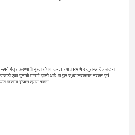
रूपये मंजूर करण्‍याची सुध्‍दा घोषणा करतो. त्‍याचप्रमाणे राजुरा-आदिलाबाद या
जाण्‍यासाठी एका पुलाची मागणी झाली आहे. हा पुल सुध्‍दा लवकरात लवकर पूर्ण
साळयात जाताना होणारा त्रास वाचेल.