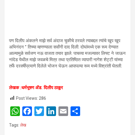
पण दिलीप अंकलने माझे सर्व अंदाज चुकीचे ठरवले त्याबद्दल त्यांचे खूप खूप
अभिनंदन ” तिच्या म्हणण्याला सर्वांनी दाद दिली. दोघांमध्ये एक रूम देण्यात
आल्यामुळे सर्वजण नऊ वाजता तयार झाले. पाचव्या मजल्यावर लिफ्ट ने जाऊन
नांदेड येथील माझे जवळचे मित्र तथा प्रतिष्ठित व्यापारी नागेश शेट्टी यांच्या
तर्फे दरवर्षीप्रमाणे दिलेले भोजन घेऊन आपापल्या रूम मध्ये विश्रांती घेतली.
लेखक :धर्मभूषण ॲड. दिलीप ठाकूर
Post Views:
286
W
F
T
Li
E
S
h
a
wi
n
m
h
Tags:
लेख
at
ce
tt
ke
ail
ar