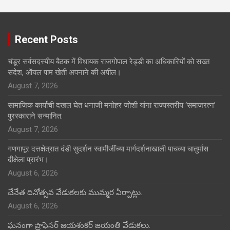
Recent Posts
चंडूर सर्वसदस्यीय बैठक में विधायक राजगोपाल रेड्डी का अधिकारियों को सख्त
संदेश, ऑयल पाम खेती अपनाने की अपील।
August 7, 2026
सामाजिक कार्याची दखल घेत धनाजी मनोहर जोशी यांना राज्यस्तरीय ‘समाजरत्न’
पुरस्काराने सन्मानित.
August 7, 2026
गणगापूर दत्तक्षेत्रात दंडी सुदर्शन स्वामीजींच्या मार्गदर्शनाखाली पाचव्या चातुर्मास
दीक्षेला प्रारंभ।
August 6, 2026
చేనేత దినోత్సవ వేడుకలకు ముమ్మర ఏర్పాట్లు.
August 6, 2026
ఘనంగా ప్రొఫెసర్ జయశంకర్ జయంతి వేడుకలు.