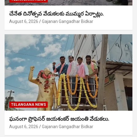
చేనేత దినోత్సవ వేడుకలకు ముమ్మర ఏర్పాట్లు.
August 6, 2026
Gajanan Gangadhar Bidkar
TELANGANA NEWS
ఘనంగా ప్రొఫెసర్ జయశంకర్ జయంతి వేడుకలు.
August 6, 2026
Gajanan Gangadhar Bidkar