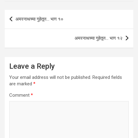
s
b
er
dI
e
A
o
n
Post
अमरनाथच्या गुहेतून… भाग १०
p
o
navigation
p
k
अमरनाथच्या गुहेतून… भाग १२
Leave a Reply
Your email address will not be published.
Required fields
are marked
*
Comment
*