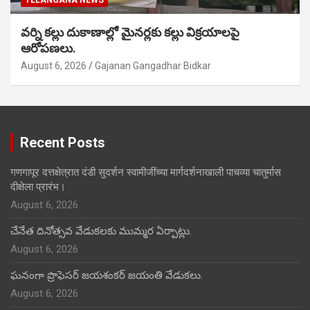
TELANGANA NEWS
వర్ని కల్లు దుకాణాల్లో మైనర్లకు కల్లు విక్రయాలపై
ఆరోపణలు.
August 6, 2026
Gajanan Gangadhar Bidkar
Recent Posts
गणगापूर दत्तक्षेत्रात दंडी सुदर्शन स्वामीजींच्या मार्गदर्शनाखाली पाचव्या चातुर्मास
दीक्षेला प्रारंभ।
August 6, 2026
చేనేత దినోత్సవ వేడుకలకు ముమ్మర ఏర్పాట్లు.
August 6, 2026
ఘనంగా ప్రొఫెసర్ జయశంకర్ జయంతి వేడుకలు.
August 6, 2026