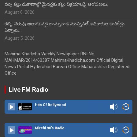
వర్ని కల్లు దుకాణాల్లో మైనర్లకు కల్లు విక్రయాలపై ఆరోపణలు.
August 6, 2026
కల్కి చెరువు అలుగు వద్ద బాన్సువాడ మున్సిపల్ అధికారుల బారికేడ్లు
ఏర్పాటు.
August 5, 2026
Mahima Khadicha Weekly Newspaper RNI No.
MAHMAR/2014/60387 MahimaKhadicha.com Official Digital
News Portal Hyderabad Bureau Office Maharashtra Registered
Office
Live FM Radio
Hits Of Bollywood
Mirchi 90's Radio