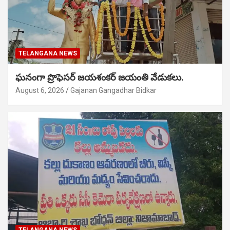
TELANGANA NEWS
ఘనంగా ప్రొఫెసర్ జయశంకర్ జయంతి వేడుకలు.
August 6, 2026
Gajanan Gangadhar Bidkar