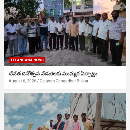
TELANGANA NEWS
చేనేత దినోత్సవ వేడుకలకు ముమ్మర ఏర్పాట్లు.
August 6, 2026
Gajanan Gangadhar Bidkar