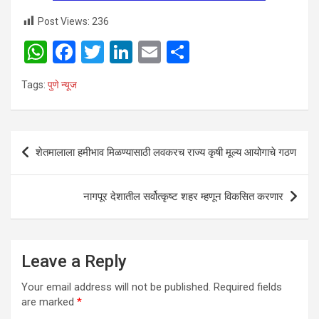
Post Views:
236
W
F
T
Li
E
S
h
a
wi
n
m
h
Tags:
पुणे न्यूज
at
ce
tt
ke
ail
ar
s
b
er
dI
e
A
o
n
Post
शेतमालाला हमीभाव मिळण्यासाठी लवकरच राज्य कृषी मूल्य आयोगाचे गठण
p
o
navigation
p
k
नागपूर देशातील सर्वोत्कृष्ट शहर म्हणून विकसित करणार
Leave a Reply
Your email address will not be published.
Required fields
are marked
*