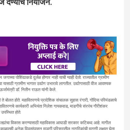
ीज देण्याचे नियोजन.
्या पोशिंद्याकडे दुर्लक्ष होणार नाही याची ग्वाही देतो. राज्यातील ग्रामीण
वा यासाठी ग्रामीण भागात उद्योग उभारावे लागतील. उद्योगासाठी वीज आवश्यक
र्जामंत्री डॉ. नितीन राऊत यांनी केले.
ी ते बोलत होते. महावितरणचे प्रादेशिक संचालक सुहास रंगारी, गोंदिया परिमंडळाचे
महावितरणचे कार्यकारी अभियंता निलेश गायकवाड, माडगीचे संरपंच गौरीशंकर
 उपस्थित होते.
 या जिल्ह्यांचा विकास करण्यासाठी महाविकास आघाडी सरकार कटिबध्द आहे. मागील
 या काळातही अनेक दिवसांपासून माडगी परिसरातील नागरिकांची मागणी लक्षात घेता