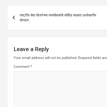
A
o
n
Post
p
o
राष्ट्रीय सेवा योजनेच्या स्वयंसेवकांचे कोविड काळात उल्लेखनीय
navigation
योगदान.
p
k
Leave a Reply
Your email address will not be published.
Required fields a
Comment
*