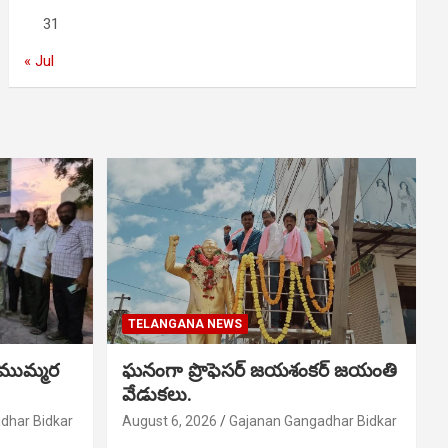
31
« Jul
TELANGANA NEWS
 ముమ్మర
ఘనంగా ప్రొఫెసర్ జయశంకర్ జయంతి
వేడుకలు.
dhar Bidkar
August 6, 2026
Gajanan Gangadhar Bidkar