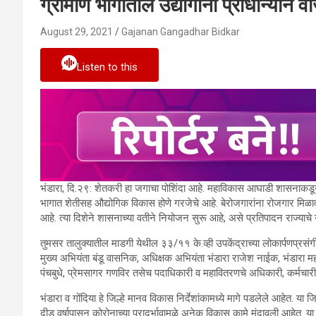
ग्रामीण भागातील उद्योगांना प्राधान्याने व
August 29, 2021
Gajanan Gangadhar Bidkar
Listen to this
भंडारा, दि.२९: शेतकरी हा जगाचा पोशिंदा आहे. महाविकास आघाडी शासनाकडून जगाच
भागात शेतीसह औद्योगिक विकास होणे गरजेचे आहे. बेरोजगारांना रोजगार मिळा
आहे. त्या दिशेने शासनाच्या वतीने नियोजन सुरू आहे, असे प्रतिपादन राज्याचे ऊ
तुमसर तालुक्यातील माडगी येथील ३३/११ के.व्ही उपकेंद्राच्या लोकार्पणप्रसंग
मुख्य अभियंता बंडू वासनिक, अधिक्षक अभियंता भंडारा राजेश नाईक, भंडारा 
पंचबुधे, प्रेमसागर गणविर तसेच पदाधिकारी व महावितरणचे अधिकारी, कर्मचारी
भंडारा व गोंदिया हे जिल्हे मानव विकास निर्देशांकामध्ये मागे पडलेले आहेत.
दीड वर्षापासून कोरोनाच्या प्रादुर्भावामूळे अनेक विकास कामे मंदावली आहेत.