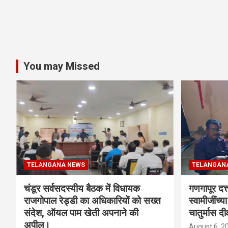
You may Missed
TELANGANA NEWS
TELANGAN
चंडूर सर्वसदस्यीय बैठक में विधायक
गणगापूर दत्त
राजगोपाल रेड्डी का अधिकारियों को सख्त
स्वामीजींच्य
संदेश, ऑयल पाम खेती अपनाने की
चातुर्मास दीक
अपील।
August 6, 2