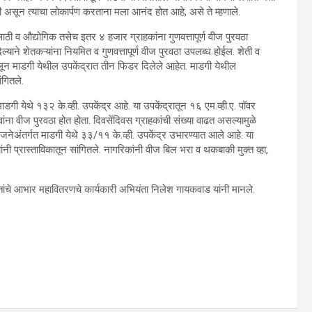
ली असून त्याचा लोकार्पण करताना मला आनंद होत आहे, असे ते म्हणाले.
ाठी व औद्योगिक तसेच इतर ४ हजार ग्राहकांना गुणवत्तापूर्ण वीज पुरवठा
ाने शेतकऱ्यांना नियमित व गुणवत्तापूर्ण वीज पुरवठा उपलब्ध होईल. शेती व
्ष घालून माडगी येथील उपकेंद्रात तीन फिडर दिलेले आहेत. माडगी येथील
ंगितले.
ाडगी येथे १३२ के.व्ही. उपकेंद्र आहे. या उपकेंद्रातून १६ एम.व्ही.ए. पॉवर
ावांना वीज पुरवठा होत होता. दिवसेंदिवस ग्राहकांची संख्या वाढत असल्यामुळे
योजनेअंतर्गत माडगी येथे ३३/११ के.व्ही. उपकेंद्र उभारण्यात आले आहे. या
 प्रास्ताविकातून सांगितले. नागरिकांनी वीज बिल भरा व थकबाकी मुक्त व्हा,
ितांचे आभार महावितरणचे कार्यकारी अभियंता निलेश गायकवाड यांनी मानले.