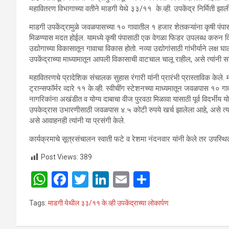
महावितरण विभागाच्या वतीने माडगी येथे ३३/११ के.व्ही. उपकेंद्र निर्मिती झा
माडगी उपकेंद्रामुळे जवळपासच्या १० गावातील १ हजार शेतकऱ्यांना कृषी पंपास
मिळण्यास मदत होईल. यामध्ये कृषी पंपासाठी एक वेगळा फिडर उपलब्ध करुन दिल्य
उद्योगाच्या विकासातून गावाचा विकास होतो. नव्या उद्योगांसाठी गांभीर्याने लक
उपकेंद्राच्या माध्यामातून आपली विकासाची वाटचाल चालू राहील, असे त्यांनी सा
महावितरणचे प्रादेशिक संचालक सुहास रंगारी यांनी प्रारंभी प्रास्ताविक केले. म
ट्रान्सफॉर्मर व्दारे ११ के.व्ही. स्वीचींग स्टेशनच्या माध्यमातून जवळपास १० ग
नागरिकांना अखंडीत व योग्य दाबाचा वीज पुरवठा मिळावा यासाठी पूर्व विदर्भीय 
उपकेद्रास उभारणीसाठी जवळपास ४.५ कोटी रुपये खर्च झालेला आहे, असे त्यांनी
असे आवाहनही त्यांनी या प्रसंगी केले.
कार्यक्रमाचे सूत्रसंचालन स्वाती फटे व रेशमा नंदनवार यांनी केले तर उपस्थ
Post Views:
389
W
F
T
Li
E
S
h
a
wi
n
m
h
Tags:
माडगी येथील ३३/११ के.व्ही उपकेंद्राच्या लोकार्पण
at
ce
tt
ke
ail
ar
s
b
er
dI
e