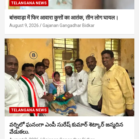
TELANGANA NEWS
बांसवाड़ा में फिर आवारा कुत्तों का आतंक, तीन लोग घायल।
August 9, 2026
Gajanan Gangadhar Bidkar
TELANGANA NEWS
వర్నిలో ఘనంగా ఎంపీ సురేష్ కుమార్ శెట్కార్ జన్మదిన
వేడుకలు.