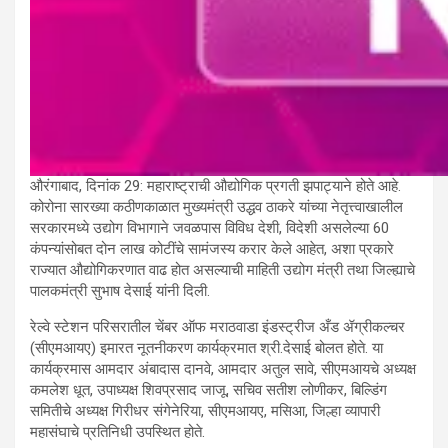
औरंगाबाद, दिनांक 29: महाराष्ट्राची औद्योगिक प्रगती झपाट्याने होते आहे.
कोरोना सारख्या कठीणकाळात मुख्यमंत्री उद्धव ठाकरे यांच्या नेतृत्त्वाखालील
सरकारमध्ये उद्योग विभागाने जवळपास विविध देशी, विदेशी असलेल्या 60
कंपन्यांसोबत दोन लाख कोटींचे सामंजस्य करार केले आहेत, अशा प्रकारे
राज्यात औद्योगिकरणात वाढ होत असल्याची माहिती उद्योग मंत्री तथा जिल्ह्याचे
पालकमंत्री सुभाष देसाई यांनी दिली.
रेल्वे स्टेशन परिसरातील चेंबर ऑफ मराठवाडा इंडस्ट्रीज अँड ॲग्रीकल्चर
(सीएमआयए) इमारत नूतनीकरण कार्यक्रमात श्री.देसाई बोलत होते. या
कार्यक्रमास आमदार अंबादास दानवे, आमदार अतुल सावे, सीएमआयचे अध्यक्ष
कमलेश धूत, उपाध्यक्ष शिवप्रसाद जाजू, सचिव सतीश लोणीकर, बिल्डिंग
समितीचे अध्यक्ष गिरीधर संगेनेरिया, सीएमआयए, मसिआ, जिल्हा व्यापारी
महासंघाचे प्रतिनिधी उपस्थित होते.