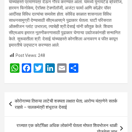
यांच्याहस्ते प्रमाणपत्र देऊन गौरव करण्यात आला. यामध्ये युनायटेड ब्रेवरीज,
हारमन फिनोकेम, ऐरॉक्स टेक्नॉलॉजी, अजंटा फार्मा आणि कोल्हेर पॉवर
आदींसह विविध दात्यांचा समावेश होता. कोविड काळात शासनाला विविध
साधनसामुग्री देण्यासाठी सीएमआयएने पुढाकार घेतला. घाटी परिसरात
ऑक्सीजन प्लांट उभारला, त्याचेही श्री.देसाई यांनी कौतुक केले. शिवाय
सीएमआय इमारत नूतनीकरणासाठी पुढाकार घेणाऱ्या उद्योजकांनाही सन्मानित
केले. सुरूवातीला श्री. देसाई यांच्याहस्ते कोनशिला अनावरण व फीत कापून
इमारतीचे उद्घाटन करण्यात आले.
Post Views:
248
W
F
T
Li
E
S
h
a
wi
n
m
h
at
ce
tt
ke
ail
ar
s
b
er
dI
e
Post
कोरोनाच्या तिसऱ्या लाटेची शक्यता लक्षात घेता; आरोग्य यंत्रणेने सतर्क
A
o
n
navigation
राहावे – पालकमंत्री शंभूराज देसाई
p
o
p
k
राज्यात एक कोटींपेक्षा अधिक लोकांनी घेतला मोफत शिवभोजन थाळी
योजनेचा लाभ