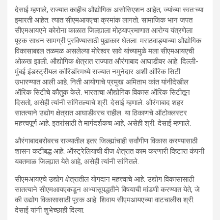
देसाई म्हणाले, राज्यात काहीच औद्योगिक असोसिएशन आहेत, ज्यांच्या स्वत:च्या
इमारती आहेत. त्यात सीएमआयएचा क्रमांक लागतो. सामाजिक भान जपत
सीएमआयएने कोरोना काळात जिल्ह्याला मोठ्याप्रमाणात आरोग्य यंत्रणेला
पूरक साधन सामग्री पुरविण्यासाठी पुढाकार घेतला. मराठवाड्याच्या औद्योगिक
विकासाबद्दल तळमळ असलेल्या मोरेश्वर सावे यांच्यामुळे मला सीएमआयएची
ओळख झाली. औद्योगिक क्षेत्रात राज्यात औरंगाबाद आघाडीवर आहे. दिल्ली-
मुंबई इंडस्ट्रीयल कॉरिडॉरमध्ये राज्यात नमुनेदार अशी ऑरिक सिटी
उभारण्यात आली आहे. निती आयोगाचे प्रमुख अमिताभ कांत यांनीदेखील
ऑरिक सिटीचे कौतुक केले. भारताचा औद्योगिक विकास ऑरिक सिटीतून
दिसतो, असेही त्यांनी सांगितल्याचे श्री. देसाई म्हणाले. औरंगाबाद शहर
सातत्याने उद्योग क्षेत्रात आघाडीवरच राहील. या ठिकाणचे ऑटोक्लस्टर
महत्त्वपूर्ण आहे. इतरांसाठी ते मार्गदर्शकच आहे, असेही श्री. देसाई म्हणाले.
औरंगाबादबरोबरच राज्यातील इतर जिल्ह्यांचाही सर्वांगीण विकास करण्यासाठी
शासन कटीबद्ध आहे. ऑस्ट्रेलियाची वीज क्षेत्रात काम करणारी व्हिटारा कंपनी
यवतमाळ जिल्ह्यात येते आहे, असेही त्यांनी सांगितले.
सीएमआयएचे उद्योग क्षेत्रातील योगदान महत्त्वाचे आहे. उद्योग विकासासाठी
सातत्याने सीएमआयएकडून अभ्यासूपद्धतीने विषयाची मांडणी करण्यात येते, जे
की उद्योग विकासासाठी पूरक आहे. शिवाय सीएमआयएच्या वाटचालीस श्री.
देसाई यांनी शुभेच्छाही दिल्या.