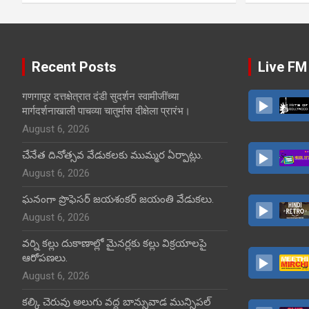
Recent Posts
Live FM
गणगापूर दत्तक्षेत्रात दंडी सुदर्शन स्वामीजींच्या
मार्गदर्शनाखाली पाचव्या चातुर्मास दीक्षेला प्रारंभ।
August 6, 2026
చేనేత దినోత్సవ వేడుకలకు ముమ్మర ఏర్పాట్లు.
August 6, 2026
ఘనంగా ప్రొఫెసర్ జయశంకర్ జయంతి వేడుకలు.
August 6, 2026
వర్ని కల్లు దుకాణాల్లో మైనర్లకు కల్లు విక్రయాలపై
ఆరోపణలు.
August 6, 2026
కల్కి చెరువు అలుగు వద్ద బాన్సువాడ మున్సిపల్