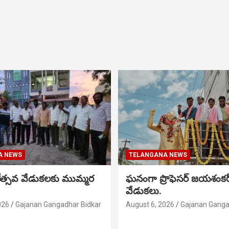
A NEWS
TELANGANA NEWS
నోత్సవ వేడుకలకు ముమ్మర
ఘనంగా ప్రొఫెసర్ జయశంక
వేడుకలు.
026
Gajanan Gangadhar Bidkar
August 6, 2026
Gajanan Ganga