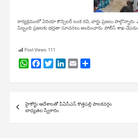
కార్యక్రమంలో ఏరియా కౌన్సిలర్ లంక రవి, వార్డు ప్రజలు పాల్గొన్నార
సిబ్బంది ప్రజలకు భద్రతా సూచనలు అందించారు. పోలీస్ శాఖ చేపడ
Post Views:
111
W
F
T
Li
E
S
h
a
wi
n
m
h
at
ce
tt
ke
ail
ar
s
b
er
dI
e
Post
A
o
n
హైకోర్టు ఆదేశాలతో పీఏసీఎస్ కొత్తపల్లి పాలకవర్గం
navigation
p
o
బాధ్యతల స్వీకారం.
p
k