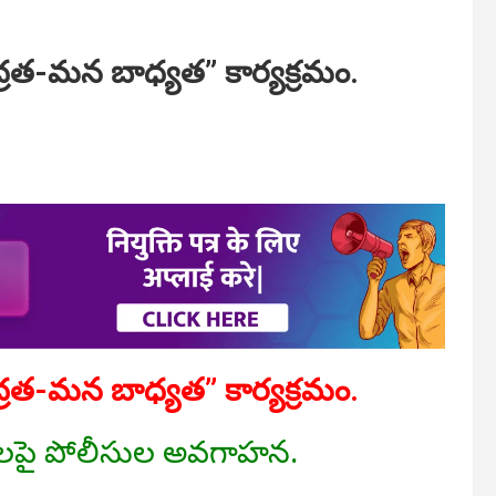
్రత-మన బాధ్యత” కార్యక్రమం.
్రత-మన బాధ్యత” కార్యక్రమం.
 నేరాలపై పోలీసుల అవగాహన.