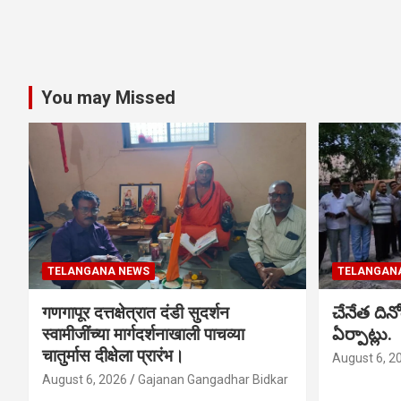
You may Missed
TELANGANA NEWS
TELANGAN
गणगापूर दत्तक्षेत्रात दंडी सुदर्शन
చేనేత ది
स्वामीजींच्या मार्गदर्शनाखाली पाचव्या
ఏర్పాట్లు.
चातुर्मास दीक्षेला प्रारंभ।
August 6, 2
August 6, 2026
Gajanan Gangadhar Bidkar