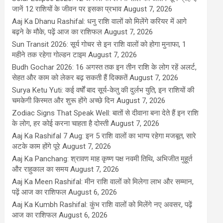
जानें 12 राशियों के जीवन पर इसका प्रभाव
August 7, 2026
Aaj Ka Dhanu Rashifal: धनु राशि वालों को मिलेंगे करियर में आगे
बढ़ने के मौके, पढ़ें आज का राशिफल
August 7, 2026
Sun Transit 2026: सूर्य गोचर से इन राशि वालों को होगा मुनाफा, 1
महीने तक रहेगा गोल्डन टाइम
August 7, 2026
Budh Gochar 2026: 16 अगस्त तक इन तीन राशि के लोग रहें अलर्ट,
सेहत और काम को लेकर बढ़ सकती हैं दिक्कतें
August 7, 2026
Surya Ketu Yuti: कई वर्षों बाद सूर्य-केतु की दुर्लभ युति, इन राशियों की
चमकेगी किस्मत और शुरू होंगे अच्छे दिन
August 7, 2026
Zodiac Signs That Speak Well: बातों से दीवाना बना देते हैं इन राशि
के लोग, हर कोई करना चाहता है दोस्ती
August 7, 2026
Aaj Ka Rashifal 7 Aug: इन 5 राशि वालों का भाग्य रहेगा मजबूत, सारे
अटके काम होंगे पूरे
August 7, 2026
Aaj Ka Panchang: श्रावण माह कृष्ण पक्ष नवमी तिथि, अभिजीत मुहूर्त
और राहुकाल का समय
August 7, 2026
Aaj Ka Meen Rashifal: मीन राशि वालों को मिलेगा लाभ और सम्मान,
पढ़ें आज का राशिफल
August 6, 2026
Aaj Ka Kumbh Rashifal: कुंभ राशि वालों को मिलेंगे नए अवसर, पढ़ें
आज का राशिफल
August 6, 2026