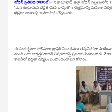
బోధన్ ప్రతినిధి రాహుల్ :-
నిజామాబాద్ జిల్లా బోధన్ పట్టణంలోని 13వ
“మన ఊరు-మన భద్రత-మన బాధ్యత” కార్యక్రమాన్ని ఘనంగా నిర్వహి
భద్రతా అంశాలపై అవగాహన కల్పించారు.
ఈ సందర్భంగా పోలీసులు ట్రాఫిక్ నిబంధనలు తప్పనిసరిగా పాటించాలని
నుంచి ఎలా జాగ్రత్తపడాలనే విషయాలపై ప్రజలకు వివరించారు. నేరాల
కాలనీలో భద్రతా చర్యలు పెంపొందించాలని కోరారు.