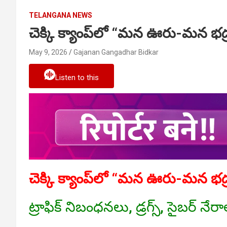
TELANGANA NEWS
చెక్కి క్యాంప్‌లో “మన ఊరు-మన భద
May 9, 2026
Gajanan Gangadhar Bidkar
Listen to this
చెక్కి క్యాంప్‌లో “మన ఊరు-మన భద
ట్రాఫిక్ నిబంధనలు, డ్రగ్స్, సైబర్