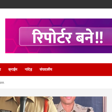
ा
क्राईम
नांदेड़
संपादकीय
మం.