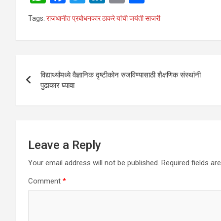
h
a
wi
n
m
h
Tags:
राजधानीत प्रबोधनकार ठाकरे यांची जयंती साजरी
at
ce
tt
ke
ail
ar
s
b
er
dI
e
A
o
n
Post
p
o
विद्यार्थ्यांमध्ये वैज्ञानिक दृष्टीकोन रुजविण्यासाठी शैक्षणिक संस्थांनी
navigation
पुढाकार घ्यावा
p
k
Leave a Reply
Your email address will not be published.
Required fields a
Comment
*