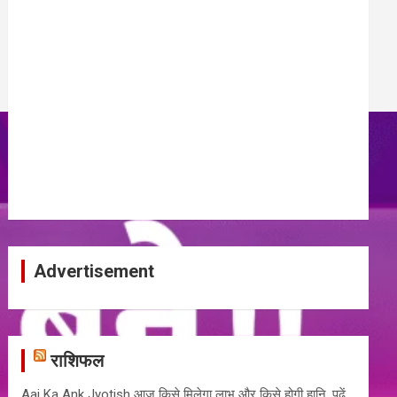
Advertisement
राशिफल
Aaj Ka Ank Jyotish आज किसे मिलेगा लाभ और किसे होगी हानि, पढ़ें