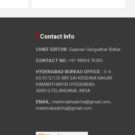
Contact Info
CHIEF EDITOR:
Gajanan Gangadhar Bidkar
CONTACT NO:
+91 98904 76595
HYDERABAD BUREAU OFFICE :
3-4-
63/51/2/1/D 889 SAI KRISHNA NAGAR
RAMANTHAPUR HYDERABAD-
500013,TELANGANA, INDIA.
EMAIL:
mahimakhadicha@gmail.com,
mahimakadicha@gmail.com