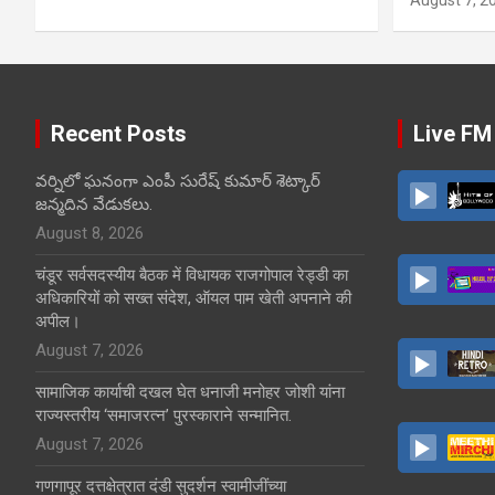
Recent Posts
Live FM
వర్నిలో ఘనంగా ఎంపీ సురేష్ కుమార్ శెట్కార్
జన్మదిన వేడుకలు.
August 8, 2026
चंडूर सर्वसदस्यीय बैठक में विधायक राजगोपाल रेड्डी का
अधिकारियों को सख्त संदेश, ऑयल पाम खेती अपनाने की
अपील।
August 7, 2026
सामाजिक कार्याची दखल घेत धनाजी मनोहर जोशी यांना
राज्यस्तरीय ‘समाजरत्न’ पुरस्काराने सन्मानित.
August 7, 2026
गणगापूर दत्तक्षेत्रात दंडी सुदर्शन स्वामीजींच्या