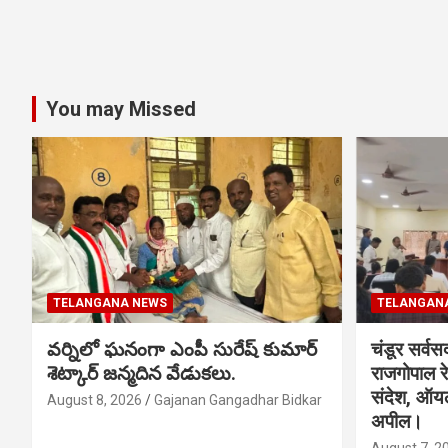
You may Missed
TELANGANA NEWS
TELANGAN
వర్నిలో ఘనంగా ఎంపీ సురేష్ కుమార్
चंडूर सर्वस
శెట్కార్ జన్మదిన వేడుకలు.
राजगोपाल र
संदेश, ऑय
August 8, 2026
Gajanan Gangadhar Bidkar
अपील।
August 7, 2