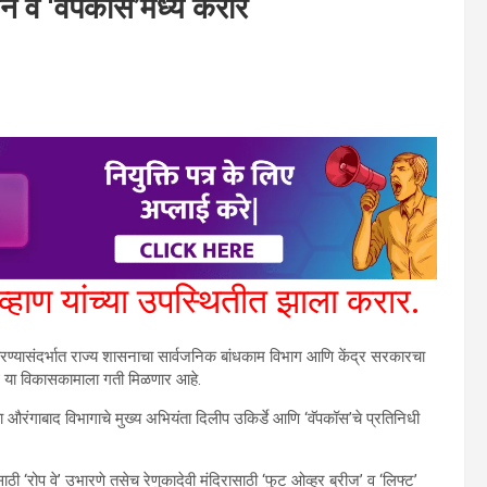
सन व ‘वॅपकॉस’मध्ये करार
्हाण यांच्या उपस्थितीत झाला करार.
भारण्यासंदर्भात राज्य शासनाचा सार्वजनिक बांधकाम विभाग आणि केंद्र सरकारचा
े या विकासकामाला गती मिळणार आहे.
ा औरंगाबाद विभागाचे मुख्य अभियंता दिलीप उकिर्डे आणि ‘वॅपकॉस’चे प्रतिनिधी
ाठी ‘रोप वे’ उभारणे तसेच रेणुकादेवी मंदिरासाठी ‘फुट ओव्हर ब्रीज’ व ‘लिफ्ट’