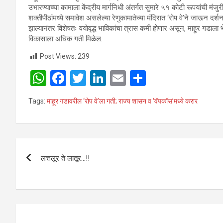
उभारण्याच्या कामाला केंद्रीय मार्गनिधी अंतर्गत सुमारे ५१ कोटी रूपयांची मंजुर
शक्तीपीठांमध्ये समावेश असलेल्या रेणुकामातेच्या मंदिरात ‘रोप वे’ने जाऊन दर्शन
झाल्यानंतर विशेषतः वयोवृद्ध भाविकांचा त्रास कमी होणार असून, माहूर गडाला भेट दे
विकासाला अधिक गती मिळेल.
Post Views:
239
W
F
T
Li
E
S
h
a
wi
n
m
h
Tags:
माहूर गडावरील ‘रोप वे’ला गती; राज्य शासन व ‘वॅपकॉस’मध्ये करार
at
ce
tt
ke
ail
ar
s
b
er
dI
e
A
o
n
Post
p
o
लत्तलूर ते लातूर…!!
navigation
p
k