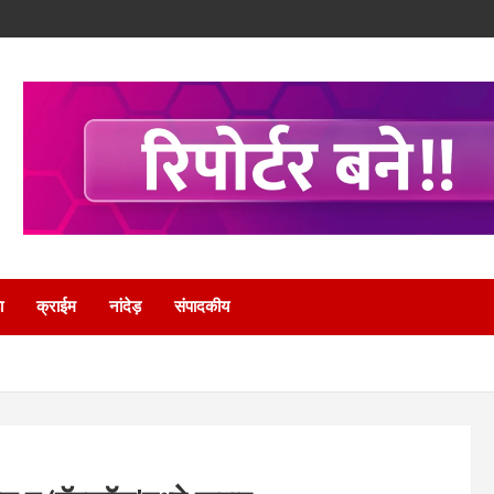
ा
क्राईम
नांदेड़
संपादकीय