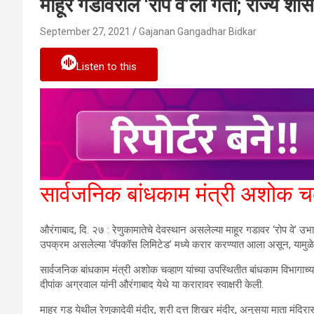
माहूर गडावरील ‘रोप वे’ला गती; राज्य शा
September 27, 2021
Gajanan Gangadhar Bidkar
Listen to this
सार्वजनिक बांधकाम मंत्री अशोक चव
औरंगाबाद, दि. २७ : रेणुकामातेचे देवस्थान असलेल्या माहूर गडावर ‘रोप वे’ उ
उपक्रम असलेल्या ‘वॅपकॉस लिमिटेड’ मध्ये करार करण्यात आला असून, यामुळ
सार्वजनिक बांधकाम मंत्री अशोक चव्हाण यांच्या उपस्थितीत बांधकाम विभागाच्य
दीपांक अग्रवाल यांनी औरंगाबाद येथे या करारावर स्वाक्षरी केली.
माहूर गड येथील रेणुकादेवी मंदीर, श्री दत्त शिखर मंदीर, अनुसया माता मंदिरास