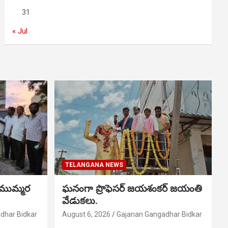
31
« Jul
TELANGANA NEWS
 ముమ్మర
ఘనంగా ప్రొఫెసర్ జయశంకర్ జయంతి
వేడుకలు.
dhar Bidkar
August 6, 2026
Gajanan Gangadhar Bidkar