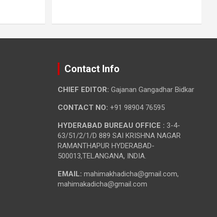
Contact Info
CHIEF EDITOR:
Gajanan Gangadhar Bidkar
CONTACT NO:
+91 98904 76595
HYDERABAD BUREAU OFFICE :
3-4-
63/51/2/1/D 889 SAI KRISHNA NAGAR
RAMANTHAPUR HYDERABAD-
500013,TELANGANA, INDIA.
EMAIL:
mahimakhadicha@gmail.com,
mahimakadicha@gmail.com