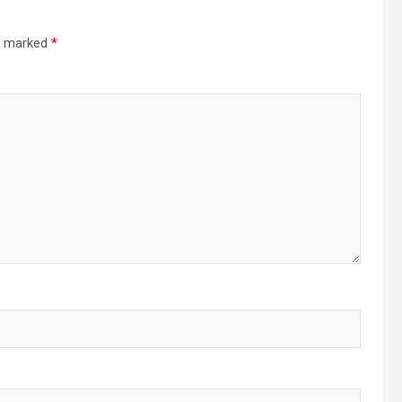
re marked
*