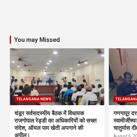
You may Missed
TELANGANA NEWS
TELANGAN
चंडूर सर्वसदस्यीय बैठक में विधायक
गणगापूर दत्त
राजगोपाल रेड्डी का अधिकारियों को सख्त
स्वामीजींच्य
संदेश, ऑयल पाम खेती अपनाने की
चातुर्मास दीक
अपील।
August 6, 2