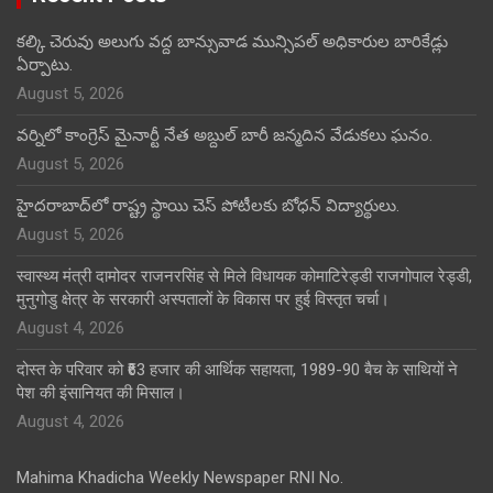
కల్కి చెరువు అలుగు వద్ద బాన్సువాడ మున్సిపల్ అధికారుల బారికేడ్లు
ఏర్పాటు.
August 5, 2026
వర్నిలో కాంగ్రెస్ మైనార్టీ నేత అబ్దుల్ బారీ జన్మదిన వేడుకలు ఘనం.
August 5, 2026
హైదరాబాద్‌లో రాష్ట్ర స్థాయి చెస్ పోటీలకు బోధన్ విద్యార్థులు.
August 5, 2026
स्वास्थ्य मंत्री दामोदर राजनरसिंह से मिले विधायक कोमाटिरेड्डी राजगोपाल रेड्डी,
मुनुगोडु क्षेत्र के सरकारी अस्पतालों के विकास पर हुई विस्तृत चर्चा।
August 4, 2026
दोस्त के परिवार को ₹63 हजार की आर्थिक सहायता, 1989-90 बैच के साथियों ने
पेश की इंसानियत की मिसाल।
August 4, 2026
Mahima Khadicha Weekly Newspaper RNI No.