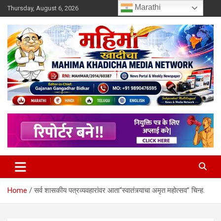
Skip
Marathi
Thursday, August 6, 2026
to
content
MULIT LANGUAGE NEWS PORTAL
Mahimakhadicha
Home
सर्व शासकीय पत्रव्यवहारांवर आता“स्वातंत्र्याचा अमृत महोत्सव” चिन्ह.