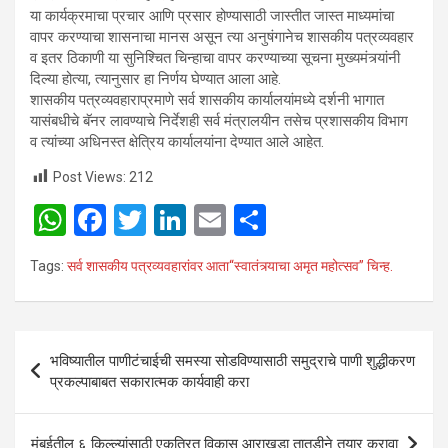
या कार्यक्रमाचा प्रचार आणि प्रसार होण्यासाठी जास्तीत जास्त माध्यमांचा
वापर करण्याचा शासनाचा मानस असून त्या अनुषंगानेच शासकीय पत्रव्यवहार
व इतर ठिकाणी या सुनिश्चित चिन्हाचा वापर करण्याच्या सूचना मुख्यमंत्र्यांनी
दिल्या होत्या, त्यानुसार हा निर्णय घेण्यात आला आहे.
शासकीय पत्रव्यवहाराप्रमाणे सर्व शासकीय कार्यालयांमध्ये दर्शनी भागात
यासंबधीचे बॅनर लावण्याचे निर्देशही सर्व मंत्रालयीन तसेच प्रशासकीय विभाग
व त्यांच्या अधिनस्त क्षेत्रिय कार्यालयांना देण्यात आले आहेत.
Post Views:
212
W
F
T
Li
E
S
h
a
wi
n
m
h
Tags:
सर्व शासकीय पत्रव्यवहारांवर आता“स्वातंत्र्याचा अमृत महोत्सव” चिन्ह.
at
ce
tt
ke
ail
ar
s
b
er
dI
e
A
o
n
Post
भविष्यातील पाणीटंचाईची समस्या सोडविण्यासाठी समुद्राचे पाणी शुद्धीकरण
p
o
navigation
प्रकल्पाबाबत सकारात्मक कार्यवाही करा
p
k
मुंबईतील ६ किल्ल्यांसाठी एकत्रित विकास आराखडा तातडीने तयार करावा