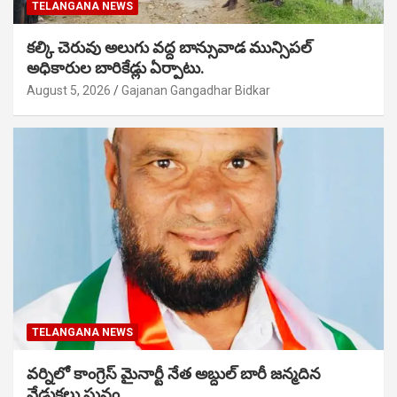
TELANGANA NEWS
కల్కి చెరువు అలుగు వద్ద బాన్సువాడ మున్సిపల్
అధికారుల బారికేడ్లు ఏర్పాటు.
August 5, 2026
Gajanan Gangadhar Bidkar
TELANGANA NEWS
వర్నిలో కాంగ్రెస్ మైనార్టీ నేత అబ్దుల్ బారీ జన్మదిన
వేడుకలు ఘనం.