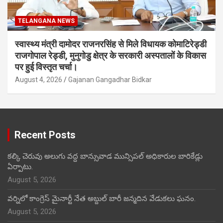
TELANGANA NEWS
स्वास्थ्य मंत्री दामोदर राजनरसिंह से मिले विधायक कोमाटिरेड्डी
राजगोपाल रेड्डी, मुनुगोडु क्षेत्र के सरकारी अस्पतालों के विकास
पर हुई विस्तृत चर्चा।
August 4, 2026
Gajanan Gangadhar Bidkar
Recent Posts
కల్కి చెరువు అలుగు వద్ద బాన్సువాడ మున్సిపల్ అధికారుల బారికేడ్లు
ఏర్పాటు.
August 5, 2026
వర్నిలో కాంగ్రెస్ మైనార్టీ నేత అబ్దుల్ బారీ జన్మదిన వేడుకలు ఘనం.
August 5, 2026