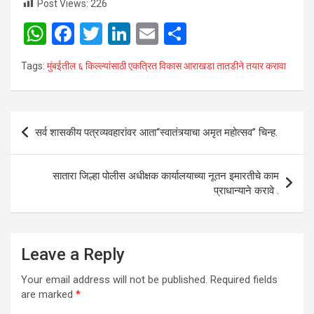
Post Views:
226
W
F
T
Li
E
S
h
a
wi
n
m
h
Tags:
मुंबईतील ६ किल्ल्यांसाठी एकत्रित विकास आराखडा तातडीने तयार करावा
at
ce
tt
ke
ail
ar
s
b
er
dI
e
A
o
n
Post
सर्व शासकीय पत्रव्यवहारांवर आता“स्वातंत्र्याचा अमृत महोत्सव” चिन्ह.
p
o
navigation
p
k
सातारा जिल्हा पोलीस अधीक्षक कार्यालयाच्या नूतन इमारतीचे काम
प्राधान्याने करावे .
Leave a Reply
Your email address will not be published.
Required fields
are marked
*