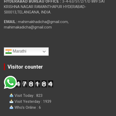
HYDERABAD BUREAU OFFICE :
3-4-63/51/2/1/D 889 SAI
KRISHNA NAGAR RAMANTHAPUR HYDERABAD-
500013,TELANGANA, INDIA.
EMAIL:
mahimakhadicha@gmail.com,
mahimakadicha@gmail.com
Marathi
Visitor counter
Visit Today : 823
Visit Yesterday : 1939
Who's Online : 6