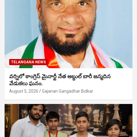
TELANGANA NEWS
వర్నిలో కాంగ్రెస్ మైనార్టీ నేత అబ్దుల్ బారీ జన్మదిన
వేడుకలు ఘనం.
August 5, 2026
Gajanan Gangadhar Bidkar