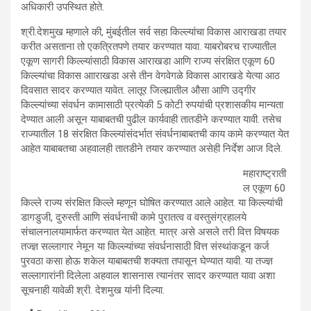
अधिकारी उपस्थित होते.
श्री.देशमुख म्हणाले की, मुंबईतील सर्व सहा किल्ल्यांचा विकास आराखडा तयार
करीत असताना तो एकत्रितपणे तयार करण्यात यावा. याबरोबरच राज्यातील
एकूण सागरी किल्ल्यांसाठी विकास आराखडा आणि राज्य संरक्षित एकूण 60
किल्ल्यांचा विकास आाराखडा असे तीन वेगवेगळे विकास आराखडे येत्या आठ
दिवसात सादर करण्यात यावेत. लातूर जिल्ह्यातील औसा आणि उद्गीर
किल्ल्यांच्या संवर्धन कामासाठी प्रत्येकी 5 कोटी रुपयांची प्रशासकीय मान्यता
देण्यात आली असून याबाबतची पुढील कार्यवाही तातडीने करण्यात यावी. तसेच
राज्यातील 18 संरक्षित किल्ल्यांसंदर्भात संवर्धनाबाबतची काय कामे करण्यात येत
आहेत याबाबतचा अहवालही तातडीने तयार करण्यात असेही निर्देश आज दिले.
महाराष्ट्राती
ल एकूण 60
किल्ले राज्य संरक्षित किल्ले म्हणून घोषित करण्यात आले आहेत. या किल्ल्यांची
डागडुजी, दुरुस्ती आणि संवर्धनाची कामे पुरातत्व व वस्तुसंग्रहालये
संचालनालयामार्फत करण्यात येत आहेत. मात्र असे असले तरी वित्त विषयक
तज्ज्ञ सल्लागार नेमून या किल्ल्यांच्या संवर्धनासाठी वित्त संस्थांकडून कर्ज
पुरवठा कसा होऊ शकेल याबाबतची शक्यता तपासून घेण्यात यावी. या तज्ज्ञ
सल्लागारांनी दिलेला अहवाल शासनास त्यानंतर सादर करण्यात यावा अशा
सूचनाही यावेळी श्री. देशमुख यांनी दिल्या.