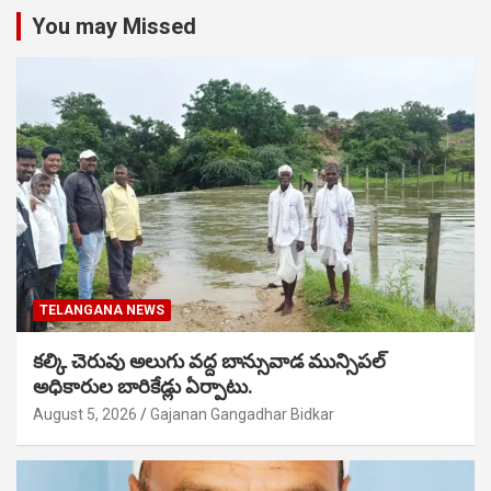
You may Missed
TELANGANA NEWS
కల్కి చెరువు అలుగు వద్ద బాన్సువాడ మున్సిపల్
అధికారుల బారికేడ్లు ఏర్పాటు.
August 5, 2026
Gajanan Gangadhar Bidkar