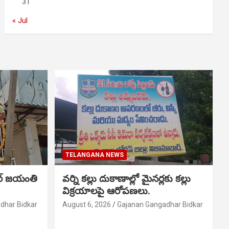
31
« Jul
TELANGANA NEWS
ర్ జయంతి
వర్ని కల్లు దుకాణాల్లో మైనర్లకు కల్లు
విక్రయాలపై ఆరోపణలు.
dhar Bidkar
August 6, 2026
Gajanan Gangadhar Bidkar