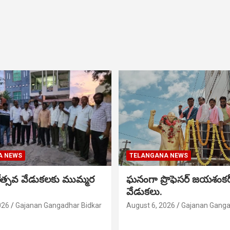
A NEWS
TELANGANA NEWS
నోత్సవ వేడుకలకు ముమ్మర
ఘనంగా ప్రొఫెసర్ జయశంక
వేడుకలు.
026
Gajanan Gangadhar Bidkar
August 6, 2026
Gajanan Ganga