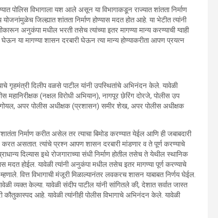
 रोखण्यात पोलिस विभागाला यश आले असून या विभागाकडून राज्यात शांतता निर्माण
ोजनांमुळेच जिल्ह्यात शांतता निर्माण होण्यास मदत होत आहे. या भेटीत त्यांनी
 स्वीकारून अनुकंपा मधील भरती तसेच त्यांच्या इतर मागण्या मान्य करण्याची ग्वाही
 दखल घेऊन या मागण्या शासन दरबारी घेऊन त्या मान्य होण्याकरीता आपण प्रयत्न
े गृहमंत्री दिलीप वळसे पाटील यांनी उपस्थितांचे अभिनंदन केले. यावेळी
ीस महानिरीक्षक (नक्षल विरोधी अभियान), नागपूर छेरिंग दोरजे, पोलीस उप
ंकित गोयल, अपर पोलीस अधीक्षक (प्रशासन) समीर शेख, अपर पोलीस अधीक्षक
 अशातंता निर्माण करीत असेल तर त्याचा बिमोड करण्यात येईल आणि ही जबाबदारी
 असतात. त्यांचे प्रश्न आपण शासन दरबारी मांडणार व ते पूर्ण करण्याचे
्राधान्य दिल्यास इथे रोजगाराच्या संधी निर्माण होतील तसेच ते येथील स्थानिक
यास मदत होईल. यावेळी त्यांनी अनुकंपा मधील तसेच इतर मागण्या पूर्ण करण्याचे
ी म्हणाले. वित्त विभागाची मंजूरी मिळाल्यानंतर लवकरच शासन याबाबत निर्णय घेईल.
ी व्यक्त केल्या. यावेळी संदीप पाटील यांनी सांगितले की, देशात सर्वात जास्त
ौतुकास्पद आहे. यावेळी त्यांनीही पोलीस विभागाचे अभिनंदन केले. यावेळी