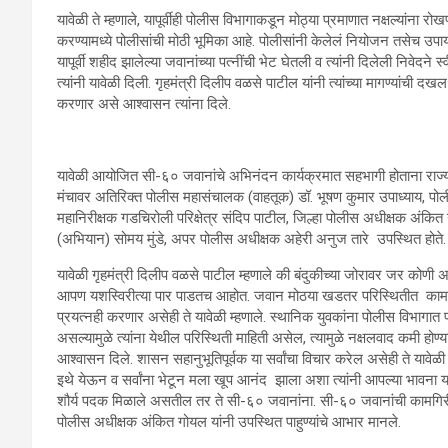
यावेळी ते म्हणाले, यापूर्वीही पोलीस विभागाकडून मोठ्या प्रमाणात नक्षल्यांना
करण्यामध्ये पोलीसांची मोठी भूमिका आहे. पोलीसांनी केलेलं नियोजन तसेच उपाय य
यापूर्वी शहीद झालेल्या जवानांच्या पत्नींची भेट घेतली व त्यांनी दिलेली निवेदने
त्यांनी यावेळी दिली. गृहमंत्री दिलीप वळसे पाटील यांनी त्यांच्या मागण्यांची
करणार असे आश्वासन त्यांना दिले.
यावेळी आयोजित सी-६० जवानांचे अभिनंदन कार्यक्रमात सहभागी होताना राज्याच
मंचावर अतिरिक्त पोलीस महासंचालक (वाहतूक) डॉ. भूषण कुमार उपाध्याय, पोल
महानिरीक्षक गडचिरोली परिक्षेत्र संदिप पाटील, जिल्हा पोलीस अधीक्षक अ
(अभियान) सोमय मुंडे, अपर पोलीस अधीक्षक अहेरी अनुज तारे उपस्थित होते.
यावेळी गृहमंत्री दिलीप वळसे पाटील म्हणाले की बंदुकीच्या जोरावर जर कोणी
आपण यशस्विरीत्या पार पाडतच आहोत. जवान मोठया खडतर परिस्थितीत काम करत
प्रयत्नही करणार असेही ते यावेळी म्हणाले. स्थानिक युवकांना पोलीस विभागात प
असल्यामुळे त्यांना येथील परिस्थिती माहिती असेल, त्यामुळे नक्षलवाद कमी होण्
आश्वासन दिले. शासन सहानुभूतिपूर्वक या सर्वांचा विचार करेल असेही ते यावेळ
इथे येऊन व सर्वांना भेटून मला खूप आनंद झाला अशा त्यांनी आपल्या भावना यावेळ
शौर्य पदक मिळाले असतील तर ते सी-६० जवानांना. सी-६० जवानांची कामगिरी क
पोलीस अधीक्षक अंकित गोयल यांनी उपस्थित पाहुण्यांचे आभार मानले.