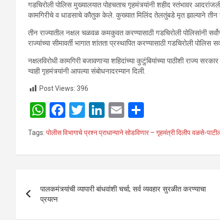
गडचिरोली पोलिस मुख्यालयात पोहचताच गृहमंत्र्यांनी शहीद स्तंभावर आदरांजली 
कामगिरीचे व धाडसाचे कौतुक केले. कुख्यात मिलिंद तेलतुंबडे मृत झाल्याने तीन र
तीन राज्यातील नक्षल चळवळ कमकुवत करण्यासाठी गडचिरोली पोलिसांनी सर्वोत्त
राज्यांच्या सीमावर्ती भागात शांतता प्रस्थापित करण्यासाठी गडचिरोली पोलिस सर्
नक्षलविरोधी कामगिरी बजावणाऱ्या शहिदांच्या कुटुंबियांच्या पाठीशी राज्य सर
ग्वाही गृहमंत्र्यांनी आपल्या संबोधनादरम्यान दिली.
Post Views:
396
W
F
T
Li
E
S
h
a
wi
n
m
h
Tags:
पोलीस विभागाचे प्रश्न प्राधान्याने सोडविणार – गृहमंत्री दिलीप वळसे-पाटी
at
ce
tt
ke
ail
ar
s
b
er
dI
e
A
o
n
Post
p
o
पालकमंत्र्यांची व्यापारी बांधवांशी चर्चा; सर्व व्यवहार सुरळीत करण्याचा
navigation
प्रयत्न
p
k