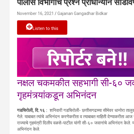
पोलीस विभागाचे प्रश्न प्राधान्याने सोड
November 16, 2021
Gajanan Gangadhar Bidkar
Listen to this
नक्षल चकमकीत सहभागी सी-६० जवान
गृहमंत्र्यांकडून अभिनंदन
गडचिरोली
,
दि.१६
:
शनिवारी गडचिरोली- छत्तीसगढच्या सीमेवर धानोरा ताल
गेले. याबाबत त्यांचे अभिनंदन करणेकरीता व त्याबाबत माहिती देण्याकरीता आज
राज्याचे गृहमंत्री दिलीप वळसे-पाटील यांनी सी-६० जवानांचे अभिनंदन केले. 
अभिनंदन केले.