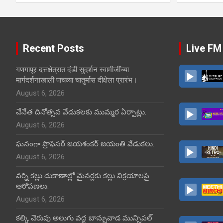
Recent Posts
Live FM
गणगापूर दत्तक्षेत्रात दंडी सुदर्शन स्वामीजींच्या
मार्गदर्शनाखाली पाचव्या चातुर्मास दीक्षेला प्रारंभ।
August 6, 2026
చేనేత దినోత్సవ వేడుకలకు ముమ్మర ఏర్పాట్లు.
August 6, 2026
ఘనంగా ప్రొఫెసర్ జయశంకర్ జయంతి వేడుకలు.
August 6, 2026
వర్ని కల్లు దుకాణాల్లో మైనర్లకు కల్లు విక్రయాలపై
ఆరోపణలు.
August 6, 2026
కల్కి చెరువు అలుగు వద్ద బాన్సువాడ మున్సిపల్