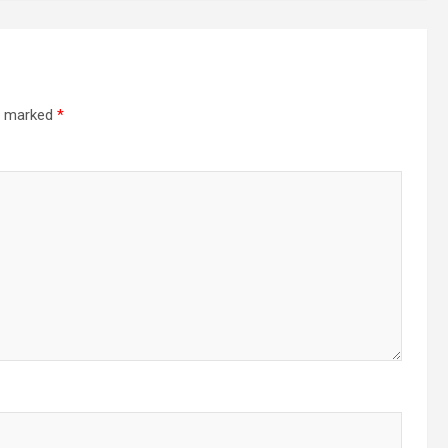
re marked
*