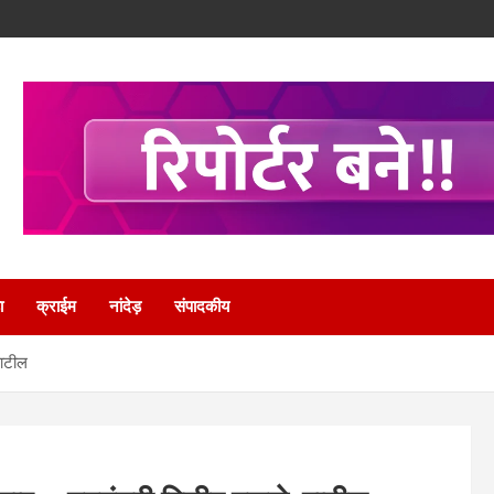
ा
क्राईम
नांदेड़
संपादकीय
पाटील