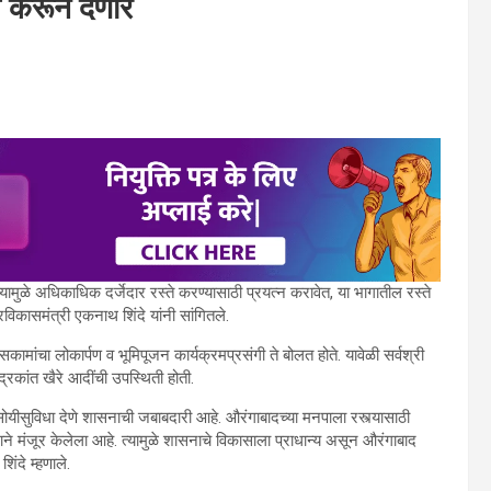
 करून देणार
ामुळे अधिकाधिक दर्जेदार रस्ते करण्यासाठी प्रयत्न करावेत, या भागातील रस्ते
कासमंत्री एकनाथ शिंदे यांनी सांगितले.
ासकामांचा लोकार्पण व भूमिपूजन कार्यक्रमप्रसंगी ते बोलत होते. यावेळी सर्वश्री
रकांत खैरे आदींची उपस्थिती होती.
सोयीसुविधा देणे शासनाची जबाबदारी आहे. औरंगाबादच्या मनपाला रस्त्यासाठी
 मंजूर केलेला आहे. त्यामुळे शासनाचे विकासाला प्राधान्य असून औरंगाबाद
ंदे म्हणाले.