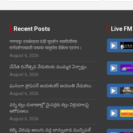
Recent Posts
Live FM
गणगापूर दत्तक्षेत्रात दंडी सुदर्शन स्वामीजींच्या
मार्गदर्शनाखाली पाचव्या चातुर्मास दीक्षेला प्रारंभ।
August 6, 2026
చేనేత దినోత్సవ వేడుకలకు ముమ్మర ఏర్పాట్లు.
August 6, 2026
ఘనంగా ప్రొఫెసర్ జయశంకర్ జయంతి వేడుకలు.
August 6, 2026
వర్ని కల్లు దుకాణాల్లో మైనర్లకు కల్లు విక్రయాలపై
ఆరోపణలు.
August 6, 2026
కల్కి చెరువు అలుగు వద్ద బాన్సువాడ మున్సిపల్