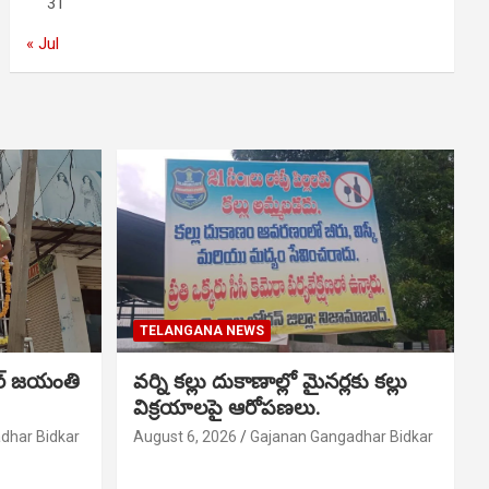
31
« Jul
TELANGANA NEWS
ర్ జయంతి
వర్ని కల్లు దుకాణాల్లో మైనర్లకు కల్లు
విక్రయాలపై ఆరోపణలు.
dhar Bidkar
August 6, 2026
Gajanan Gangadhar Bidkar