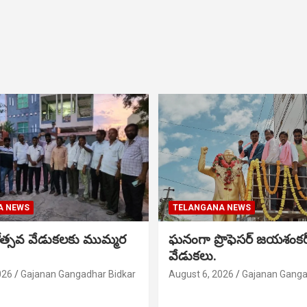
A NEWS
TELANGANA NEWS
నోత్సవ వేడుకలకు ముమ్మర
ఘనంగా ప్రొఫెసర్ జయశంక
వేడుకలు.
026
Gajanan Gangadhar Bidkar
August 6, 2026
Gajanan Ganga