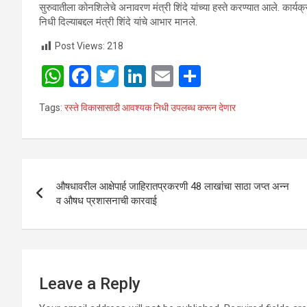
सुरुवातीला कोनशिलेचे अनावरण मंत्री शिंदे यांच्या हस्ते करण्यात आले. कार्यक्र
निधी दिल्याबद्दल मंत्री शिंदे यांचे आभार मानले.
Post Views:
218
W
F
T
Li
E
S
h
a
wi
n
m
h
Tags:
रस्ते विकासासाठी आवश्यक निधी उपलब्ध करून देणार
at
ce
tt
ke
ail
ar
s
b
er
dI
e
A
o
n
Post
p
o
औषधावरील आक्षेपार्ह जाहिरातप्रकरणी 48 लाखांचा साठा जप्त अन्न
navigation
व औषध प्रशासनाची कारवाई
p
k
Leave a Reply