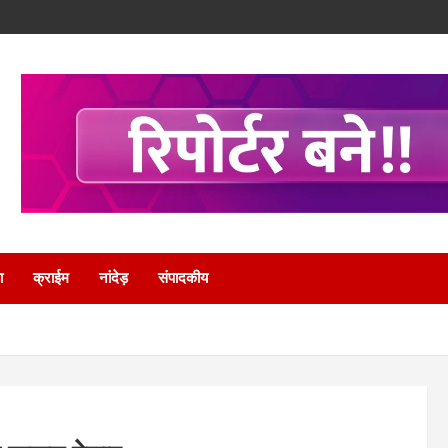
ा
क्राईम
नांदेड़
संपादकीय