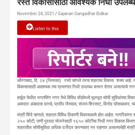
रस्ते विकासासाठी आवश्यक निधी उपलब्ध
November 24, 2021
Gajanan Gangadhar Bidkar
Listen to this
औरंगाबाद, दि. २४ (जिमाका) : रस्ते चांगले तरच शहराचा विकास शक्य आहे. त्य
विकासासाठी आवश्यक त्या प्रमाणात निधी उपलब्ध करून देणार असल्याचे नगरवि
हर्सूल येथील भगतसिंग नगर येथे विविध वॉर्डामध्ये मूलभूत सोयी सुविधांच्या विक
आमदार अंबादास दानवे, प्रदीप जैस्वाल, संजय शिरसाट, विनोद घोसाळकर, चंद्
मंत्री शिंदे म्हणाले, शहरात विविध ठिकाणी विकासकामे होत आहेत. नागरिकांना 
२५० कोटी, पाणी पुरवठा योजनेसाठी १६५० कोटींचा निधी नगर विकास विभागाने
शहरातील सोयीसुविधा अधिक दर्जेदार करण्यावर भर राहणार असल्याचेही मंत्री शि