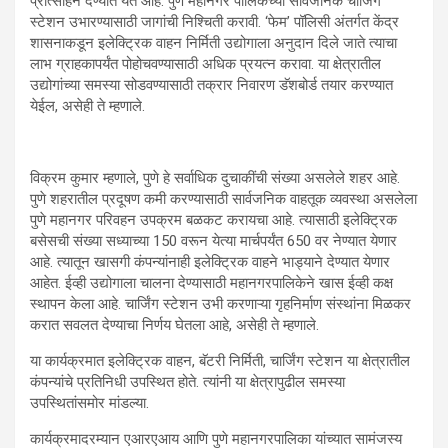
प्रोत्साहन देण्यात येत आहे. पुणे महानगर पालिकेच्या सार्वजनिक चार्जिंग
स्टेशन उभारण्यासाठी जागांची निश्चिती करावी. ‘फेम’ पॉलिसी अंतर्गत केंद्र
शासनाकडून इलेक्ट्रिक वाहन निर्मिती उद्योगाला अनुदान दिले जाते त्याचा
लाभ ग्राहकापर्यंत पोहोचवण्यासाठी अधिक प्रयत्न करावा. या क्षेत्रातील
उद्योगांच्या समस्या सोडवण्यासाठी तक्रार निवारण डॅशबोर्ड तयार करण्यात
येईल, असेही ते म्हणाले.
विक्रम कुमार म्हणाले, पुणे हे सर्वाधिक दुचाकींची संख्या असलेले शहर आहे.
पुणे शहरातील प्रदूषण कमी करण्यासाठी सार्वजनिक वाहतूक व्यवस्था असलेला
पुणे महानगर परिवहन उपक्रम बळकट करायचा आहे. त्यासाठी इलेक्ट्रिक
बसेसची संख्या सध्याच्या 150 वरून येत्या मार्चपर्यंत 650 वर नेण्यात येणार
आहे. त्यातून खासगी कंपन्यांनाही इलेक्ट्रिक वाहने भाड्याने देण्यात येणार
आहेत. ईव्ही उद्योगाला चालना देण्यासाठी महानगरपालिकेने खास ईव्ही कक्ष
स्थापन केला आहे. चार्जिंग स्टेशन उभी करणाऱ्या गृहनिर्माण संस्थांना मिळकर
करात सवलत देण्याचा निर्णय घेतला आहे, असेही ते म्हणाले.
या कार्यक्रमात इलेक्ट्रिक वाहन, बॅटरी निर्मिती, चार्जिंग स्टेशन या क्षेत्रातील
कंपन्यांचे प्रतिनिधी उपस्थित होते. त्यांनी या क्षेत्रापुढील समस्या
उपस्थितांसमोर मांडल्या.
कार्यक्रमादरम्यान एआरएआय आणि पुणे महानगरपालिका यांच्यात सामंजस्य