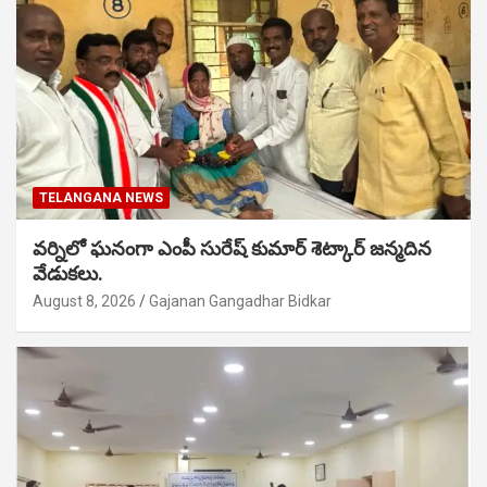
TELANGANA NEWS
వర్నిలో ఘనంగా ఎంపీ సురేష్ కుమార్ శెట్కార్ జన్మదిన
వేడుకలు.
August 8, 2026
Gajanan Gangadhar Bidkar