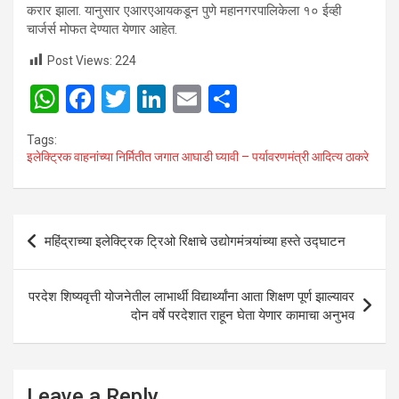
करार झाला. यानुसार एआरएआयकडून पुणे महानगरपालिकेला १० ईव्ही
चार्जर्स मोफत देण्यात येणार आहेत.
Post Views:
224
W
F
T
Li
E
S
h
a
wi
n
m
h
Tags:
at
ce
tt
ke
ail
ar
इलेक्ट्रिक वाहनांच्या निर्मितीत जगात आघाडी घ्यावी – पर्यावरणमंत्री आदित्य ठाकरे
s
b
er
dI
e
A
o
n
Post
p
o
महिंद्राच्या इलेक्ट्रिक ट्रिओ रिक्षाचे उद्योगमंत्र्यांच्या हस्ते उद्घाटन
navigation
p
k
परदेश शिष्यवृत्ती योजनेतील लाभार्थी विद्यार्थ्यांना आता शिक्षण पूर्ण झाल्यावर
दोन वर्षे परदेशात राहून घेता येणार कामाचा अनुभव
Leave a Reply