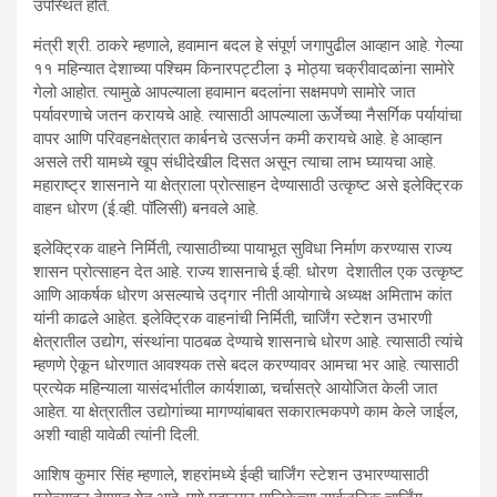
उपस्थित होते.
मंत्री श्री. ठाकरे म्हणाले, हवामान बदल हे संपूर्ण जगापुढील आव्हान आहे. गेल्या
११ महिन्यात देशाच्या पश्चिम किनारपट्टीला ३ मोठ्या चक्रीवादळांना सामोरे
गेलो आहोत. त्यामुळे आपल्याला हवामान बदलांना सक्षमपणे सामोरे जात
पर्यावरणाचे जतन करायचे आहे. त्यासाठी आपल्याला ऊर्जेच्या नैसर्गिक पर्यायांचा
वापर आणि परिवहनक्षेत्रात कार्बनचे उत्सर्जन कमी करायचे आहे. हे आव्हान
असले तरी यामध्ये खूप संधीदेखील दिसत असून त्याचा लाभ घ्यायचा आहे.
महाराष्ट्र शासनाने या क्षेत्राला प्रोत्साहन देण्यासाठी उत्कृष्ट असे इलेक्ट्रिक
वाहन धोरण (ई.व्ही. पॉलिसी) बनवले आहे.
इलेक्ट्रिक वाहने निर्मिती, त्यासाठीच्या पायाभूत सुविधा निर्माण करण्यास राज्य
शासन प्रोत्साहन देत आहे. राज्य शासनाचे ई.व्ही. धोरण देशातील एक उत्कृष्ट
आणि आकर्षक धोरण असल्याचे उद्गार नीती आयोगाचे अध्यक्ष अमिताभ कांत
यांनी काढले आहेत. इलेक्ट्रिक वाहनांची निर्मिती, चार्जिंग स्टेशन उभारणी
क्षेत्रातील उद्योग, संस्थांना पाठबळ देण्याचे शासनाचे धोरण आहे. त्यासाठी त्यांचे
म्हणणे ऐकून धोरणात आवश्यक तसे बदल करण्यावर आमचा भर आहे. त्यासाठी
प्रत्येक महिन्याला यासंदर्भातील कार्यशाळा, चर्चासत्रे आयोजित केली जात
आहेत. या क्षेत्रातील उद्योगांच्या मागण्यांबाबत सकारात्मकपणे काम केले जाईल,
अशी ग्वाही यावेळी त्यांनी दिली.
आशिष कुमार सिंह म्हणाले, शहरांमध्ये ईव्ही चार्जिंग स्टेशन उभारण्यासाठी