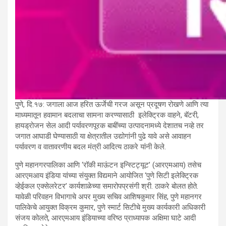
पुणे, दि.१७: जगाला आज हरित ऊर्जेची गरज असून प्रदूषण रोखणे आणि त्या
माध्यमातून हवामान बदलाचा सामना करण्यासाठी इलेक्ट्रिक वाहने, बॅटरी,
हायड्रोजन सेल आदी पर्यावरणपूरक बाबींच्या उत्पादनामध्ये देशातच नव्हे तर
जगात आघाडी घेण्यासाठी या क्षेत्रातील उद्योगांनी पुढे यावे असे आवाहन
पर्यावरण व वातावरणीय बदल मंत्री आदित्य ठाकरे यांनी केले.
पुणे महानगरपालिका आणि ‘रॉकी माऊंटन इन्स्टिट्यूट’ (आरएमआय) तसेच
आरएमआय इंडिया यांच्या संयुक्त विद्यमाने आयोजित ‘पुणे सिटी इलेक्ट्रिक
व्हेईकल एक्सेलरेटर’ कार्यशाळेच्या समारोपप्रसंगी श्री. ठाकरे बोलत होते.
यावेळी परिवहन विभागाचे अपर मुख्य सचिव आशिषकुमार सिंह, पुणे महानगर
पालिकेचे आयुक्त विक्रम कुमार, पुणे स्मार्ट सिटीचे मुख्य कार्यकारी अधिकारी
संजय कोलते, आरएमआय इंडियाच्या वरिष्ठ प्राध्यापक अक्षिमा घाटे आदी