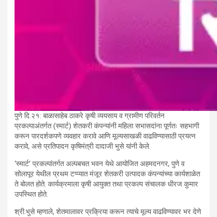
पुणे दि.२१: बाळासाहेब ठाकरे कृषी व्ययसाय व ग्रामीण परिवर्तन
प्रकल्पाअंतर्गत (स्मार्ट) शेतकरी कंपन्यांनी महिला सभासदांना पूर्णतः सहभागी
करून पारदर्शकपणे व्यवहार करावे आणि मूल्यसाखळी वाढविण्यासाठी प्रयत्न
करावे, असे प्रतिपादन कृषिमंत्री दादाजी भुसे यांनी केले.
‘स्मार्ट’ प्रकल्पांतर्गत अल्पबचत भवन येथे आयोजित अहमदनगर, पुणे व
सोलापूर येथील प्रथम टप्प्यात मंजूर शेतकरी उत्पादक कंपन्यांच्या कार्यशाळेत
ते बोलत होते. कार्यक्रमाला कृषी आयुक्त तथा प्रकल्प संचालक धीरज कुमार
उपस्थित होते.
श्री.भुसे म्हणाले, शेतमालावर प्रक्रिया करून त्याचे मूल्य वाढविण्यावर भर देणे