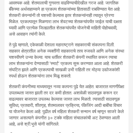
आवश्यक आहे. शेतमालाची गुणवत्ता वाढविण्याचीदेखील गरज आहे. जागतिक
बँकेच्या अर्थसहाय्याने हा प्रकल्प शेतकऱ्यांच्या हितासाठी राबविण्यात येत आहे.
शेतकरी कंपन्यांनी तो यशस्वी केल्यास इतर शेतकऱ्यांनाही त्यातून प्रेरणा
मिळेल. प्रकल्पातून मिळणारा लाभ शेवटच्या शेतकऱ्यांपर्यंत जाईल याची दक्षता
घ्यावी आणि प्रत्येक जिल्ह्यातील शेतकऱ्यांपर्यंत योजनेची माहिती पोहोचवावी,
असे आवाहन त्यांनी केले.
ते पुढे म्हणाले, एकेकाळी देशाला महाराष्ट्राने सहकाराची संकल्पना दिली.
सहकार क्षेत्रातील अनेक व्यक्तींनी सहकाराचे तत्व रुजवले आणि अनेक संस्था
यशस्वीपणे उभ्या केल्या. याच धर्तीवर शेतकरी कंपनी स्थापित करून त्याचा
लाभ शेतकऱ्यांना देण्यासाठी ‘स्मार्ट’ प्रकल्प सुरू करण्यात आला आहे. शेतकरी
संघटित झाले आणि प्रकल्पाची साखळी उभी राहिली तर मोठ्या उद्योजकांशी
स्पर्धा होऊन शेतकऱ्यांना लाभ मिळू शकतो.
शेतकरी कंपनीच्या माध्यमातून नव्या कल्पना पुढे येत आहेत. बाजारात मागणीपेक्षा
उपलब्धता जास्त झाली तर दर कमी होतात. अशावेळी साठवणूक करून दर
वाढल्यावर बाजारात उपलब्ध केल्यास जास्त लाभ मिळतो. त्यासाठी साठवणूक
सुविधा, प्रतवारी, शीतगृह, शेतमालावर प्रक्रिया, पॅकेजिंग आदी बाबींचा विचार
या योजनेत केला आहे. पुढील वर्ष महिला शेतकरी सन्मान वर्ष म्हणून साजरे केले
जाणार असल्याने कंपनीत ३० टक्के महिला संचालकांची अट ठेवण्यात आली
आहे, असे श्री.भुसे यांनी सांगितले.