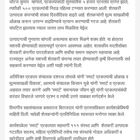
धीरज कुमार म्हणाले, प्रकल्पासाठी सुरुवातीस ५ हजार प्रस्ताव प्राप्त झाले,
त्यापैकी ५०० प्रकल्पांची निवड पहिल्या टप्प्यात करण्यात आली. शेतकरी
उत्पादक कंपन्यांची संख्या दिवसेंदिवस वाढते आहे. शेतकऱ्यांनी मूल्य साखळीची
ओळख करून उत्पन्न वाढविण्याचे प्रयत्न करण्याची गरज आहे. शेतकरी
संघटित झाल्यास त्याला जास्त लाभ मिळविता येईल.
उत्पादनाची गुणवत्ता चांगली असल्यास बाजार मिळणे शक्य होते. या क्षेत्रात
यशस्वी होण्यासाठी सातत्यपूर्ण प्रयत्न आवश्यक आहेत. शासकीय मदतीसोबत
शेतकरी कंपनीत पारदर्शकता आणि सर्वांचा समान सहभाग महत्वाचा आहे.
राज्यातून अनेक यशस्वी शेतकरी कंपन्या तयार होण्यासाठी कृषी विभागातर्फे सर्व
सहकार्य करण्यात येईल अशी ग्वाही त्यांनी दिली.
अतिरिक्त प्रकल्प संचालक दशरथ तांभाळे यांनी ‘स्मार्ट प्रकल्पाची ओळख व
मूल्यसाखळी विकास’, आत्माचे संचालक किसान मुळे यांनी ‘स्मार्ट व प्रकल्प
अहवाल तयार करणे’ आणि ‘स्मार्ट’ समन्वयक जीवन बुंदे यांनी प्रकल्पासंबंधी
वारंवार विचारले जाणारे प्रश्न व त्यांची उत्तरे याबाबत मार्गदर्शन केले.
विभागीय सहसंचालक बसवराज बिराजदार यांनी प्रास्ताविकात कार्यशाळेविषयी
माहिती दिली. यावेळी शेतकऱ्यांनी प्रातिनिधिक स्वरूपात मनोगत व्यक्त केले.
कार्यशाळेला ‘स्मार्ट’ प्रकल्पात सहभागी १११ संस्था आणि शेतकरी उत्पादक
गटातील सदस्य, महिला प्रतिनिधी तसेच त्या संस्थांचे नोडल अधिकारी व
खरेदीदार आणि कृषी विभागाचे अधिकारी उपस्थित होते.