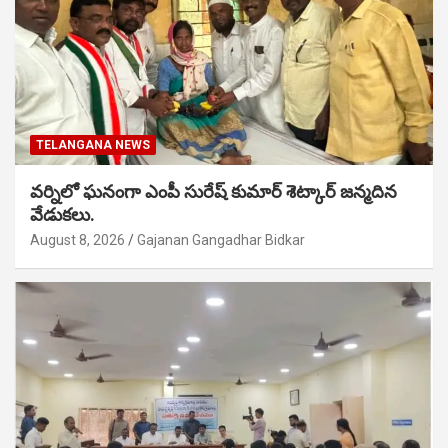
TELANGANA NEWS
వర్నిలో ఘనంగా ఎంపీ సురేష్ కుమార్ శెట్కార్ జన్మదిన
వేడుకలు.
August 8, 2026
Gajanan Gangadhar Bidkar