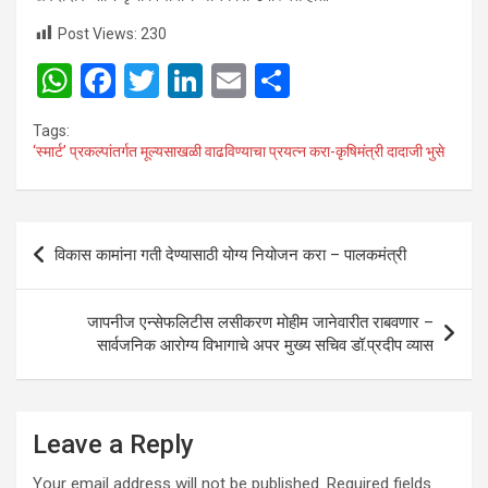
Post Views:
230
W
F
T
Li
E
S
h
a
wi
n
m
h
Tags:
at
ce
tt
ke
ail
ar
‘स्मार्ट’ प्रकल्पांतर्गत मूल्यसाखळी वाढविण्याचा प्रयत्न करा-कृषिमंत्री दादाजी भुसे
s
b
er
dI
e
A
o
n
Post
p
o
विकास कामांना गती देण्यासाठी योग्य नियोजन करा – पालकमंत्री
navigation
p
k
जापनीज एन्सेफलिटीस लसीकरण मोहीम जानेवारीत राबवणार –
सार्वजनिक आरोग्य विभागाचे अपर मुख्य सचिव डॉ.प्रदीप व्यास
Leave a Reply
Your email address will not be published.
Required fields