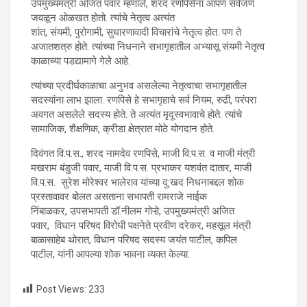
उपमुख्यमंत्री अजित पवार यांनी शोक
उपमुख्यमंत्री अजित पवार म्हणाले, शरद रणपिसेंना आपण सर्वजण
जवळून ओळखत होतो. त्यांचे नेतृत्व अत्यंत
प्रस्ताव मांडला.
शांत, संयमी, पुरोगामी, सुधारणावादी विचारांचे नेतृत्व होत. पण ते
अजातशत्रु होते. त्यांच्या निधनाने सभागृहातील अभ्यासू संयमी नेतृत्व
काळाच्या पडद्यामागे गेले आहे.
त्यांच्या प्रदीर्घकाळाचा अनुभव असलेल्या नेतृत्वाचा सभागृहातील
सदस्यांना लाभ झाला. रणपिसे हे सभागृहाचे सर्व नियम, रुढी, परंपरा
अवगत असलेले सदस्य होते. ते अत्यंत मृदूस्वभावाचे होते. त्यांचे
सामाजिक, शैक्षणिक, क्रीडा क्षेत्रात मोठे योगदान होते.
दिवंगत वि.प.स., शरद नामदेव रणपिसे, माजी वि.प.स. व माजी मंत्री
मखराम बंडुजी पवार, माजी वि.प.स. प्रभाकर यशवंत दातार, माजी
वि.प.स. सुरेश मोरेश्वर भालेराव यांच्या दु:खद निधनाबद्दल शोक
प्रस्तावावर बोलत असताना सभापती रामराजे नाईक
निंबाळकर, उपसभापती डॉ.नीलम गोऱ्हे, उपमुख्यमंत्री अजित
पवार, विधान परिषद विरोधी पक्षनेते प्रवीण दरेकर, महसूल मंत्री
बाळासाहेब थोरात, विधान परिषद सदस्य जयंत पाटील, कपिल
पाटील, यांनी आपल्या शोक भावना व्यक्त केल्या.
Post Views:
233