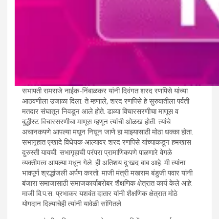
सभापती रामराजे नाईक-निंबाळकर यांनी दिवंगत शरद रणपिसे यांच्या
मुंबई, दि. २२ :
दिवंगत वि.प.स., शरद
आठवणीला उजाळा दिला. ते म्हणाले, शरद रणपिसे हे सुरुवातीला पर्वती
मतदार संघातून निवडून आले होते. डाव्या विचारसरणीचा माणूस व
नामदेव रणपिसे, माजी वि.प.स. व माजी
बुद्धीस्ट विचारसरणीचा माणूस म्हणून त्यांची ओळख होती. त्यांचे
अचानकपणे आपल्या मधून निघून जाणे हा माझ्यासाठी मोठा धक्का होता.
मंत्री मखराम बंडुजी पवार, माजी
सभागृहात एखादे विधेयक आल्यावर शरद रणपिसे यांच्याकडून हमखास
दुरुस्ती यायची. सभागृहाची परंपरा प्रामाणिकपणे पाळणारे वेगळे
वि.प.स. प्रभाकर यशवंत दातार, माजी
व्यक्तीमत्व आपल्या मधून गेले. ही अतिशय दु:खद बाब आहे. मी त्यांना
भावपूर्ण श्रद्धांजली अर्पण करतो. माजी मंत्री मखराम बंडुजी पवार यांनी
वि.प.स. सुरेश मोरेश्वर भालेराव यांच्या
बंजारा समाजासाठी समाजकार्याबरोबर शैक्षणिक क्षेत्रात कार्य केले आहे.
माजी वि.प.स. प्रभाकर यशवंत दातार यांनी शैक्षणिक क्षेत्रात मोठे
दुःखद निधनाबद्दल विधान परिषदेत
योगदान दिल्याचेही त्यांनी यावेळी सांगितले.