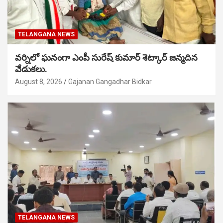
TELANGANA NEWS
వర్నిలో ఘనంగా ఎంపీ సురేష్ కుమార్ శెట్కార్ జన్మదిన
వేడుకలు.
August 8, 2026
Gajanan Gangadhar Bidkar
TELANGANA NEWS