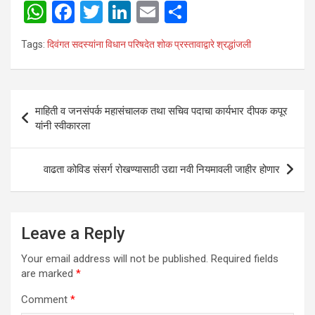
W
F
T
Li
E
S
h
a
wi
n
m
h
Tags:
दिवंगत सदस्यांना विधान परिषदेत शोक प्रस्तावाद्वारे श्रद्धांजली
at
ce
tt
ke
ail
ar
s
b
er
dI
e
A
o
n
Post
माहिती व जनसंपर्क महासंचालक तथा सचिव पदाचा कार्यभार दीपक कपूर
p
o
navigation
यांनी स्वीकारला
p
k
वाढता कोविड संसर्ग रोखण्यासाठी उद्या नवी नियमावली जाहीर होणार
Leave a Reply
Your email address will not be published.
Required fields
are marked
*
Comment
*