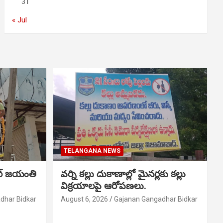
31
« Jul
TELANGANA NEWS
ర్ జయంతి
వర్ని కల్లు దుకాణాల్లో మైనర్లకు కల్లు
విక్రయాలపై ఆరోపణలు.
dhar Bidkar
August 6, 2026
Gajanan Gangadhar Bidkar