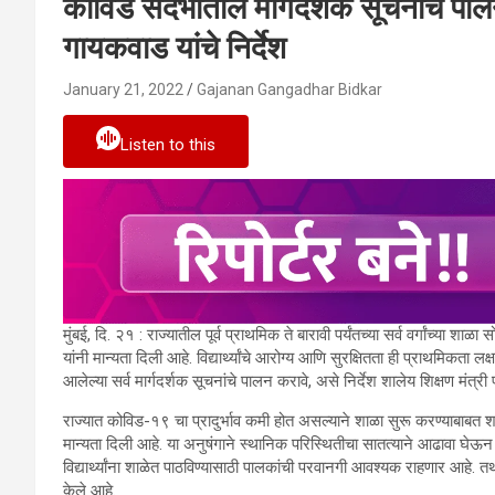
कोविड संदर्भातील मार्गदर्शक सूचनांचे पालन
गायकवाड यांचे निर्देश
January 21, 2022
Gajanan Gangadhar Bidkar
Listen to this
मुंबई, दि. २१ : राज्यातील पूर्व प्राथमिक ते बारावी पर्यंतच्या सर्व वर्गांच्या शा
यांनी मान्यता दिली आहे. विद्यार्थ्यांचे आरोग्य आणि सुरक्षितता ही प्राथमिकत
आलेल्या सर्व मार्गदर्शक सूचनांचे पालन करावे, असे निर्देश शालेय शिक्षण मंत्री 
राज्यात कोविड-१९ चा प्रादुर्भाव कमी होत असल्याने शाळा सुरू करण्याबाबत शालेय श
मान्यता दिली आहे. या अनुषंगाने स्थानिक परिस्थितीचा सातत्याने आढावा घेऊन
विद्यार्थ्यांना शाळेत पाठविण्यासाठी पालकांची परवानगी आवश्यक राहणार आहे. तथा
केले आहे.