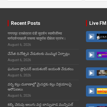
Recent Posts
Live FM
गणगापूर दत्तक्षेत्रात दंडी सुदर्शन स्वामीजींच्या
मार्गदर्शनाखाली पाचव्या चातुर्मास दीक्षेला प्रारंभ।
August 6, 2026
చేనేత దినోత్సవ వేడుకలకు ముమ్మర ఏర్పాట్లు.
August 6, 2026
ఘనంగా ప్రొఫెసర్ జయశంకర్ జయంతి వేడుకలు.
August 6, 2026
వర్ని కల్లు దుకాణాల్లో మైనర్లకు కల్లు విక్రయాలపై
ఆరోపణలు.
August 6, 2026
కల్కి చెరువు అలుగు వద్ద బాన్సువాడ మున్సిపల్