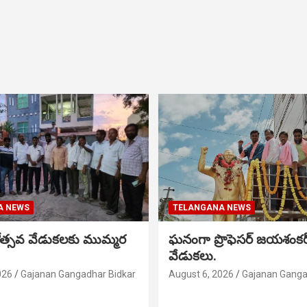
A NEWS
TELANGANA NEWS
నోత్సవ వేడుకలకు ముమ్మర
ఘనంగా ప్రొఫెసర్ జయశంక
వేడుకలు.
026
Gajanan Gangadhar Bidkar
August 6, 2026
Gajanan Ganga