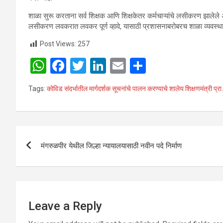
शाळा सुरू करताना सर्व शिक्षक आणि शिक्षकेतर कर्मचाऱ्यांचे लसीकरण झालेले अ
लसीकरण लवकरात लवकर पूर्ण व्हावे, यासाठी प्रशासनाबरोबरच शाळा व्यवस्थापनान
Post Views:
257
W
F
T
Li
E
S
h
a
wi
n
m
h
Tags:
कोविड संदर्भातील मार्गदर्शक सूचनांचे पालन करण्याचे शालेय शिक्षणमंत्री प्रा.व
at
ce
tt
ke
ail
ar
s
b
er
dI
e
A
o
n
Post
p
o
मंगरुळपीर येथील जिल्हा न्यायालयासाठी नवीन पदे निर्माण
navigation
p
k
Leave a Reply