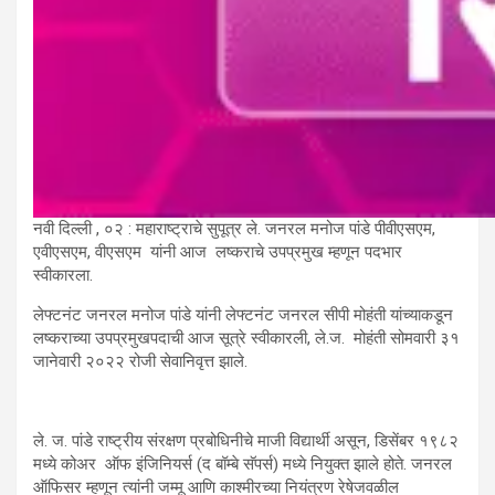
नवी दिल्ली , ०२ : महाराष्ट्राचे सुपूत्र ले. जनरल मनोज पांडे पीवीएसएम,
एवीएसएम, वीएसएम यांनी आज लष्कराचे उपप्रमुख म्हणून पदभार
स्वीकारला.
लेफ्टनंट जनरल मनोज पांडे यांनी लेफ्टनंट जनरल सीपी मोहंती यांच्याकडून
लष्कराच्या उपप्रमुखपदाची आज सूत्रे स्वीकारली, ले.ज. मोहंती सोमवारी ३१
जानेवारी २०२२ रोजी सेवानिवृत्त झाले.
ले. ज. पांडे राष्ट्रीय संरक्षण प्रबोधिनीचे माजी विद्यार्थी असून, डिसेंबर १९८२
मध्ये कोअर ऑफ इंजिनियर्स (द बॉम्बे सॅपर्स) मध्ये नियुक्त झाले होते. जनरल
ऑफिसर म्हणून त्यांनी जम्मू आणि काश्मीरच्या नियंत्रण रेषेजवळील