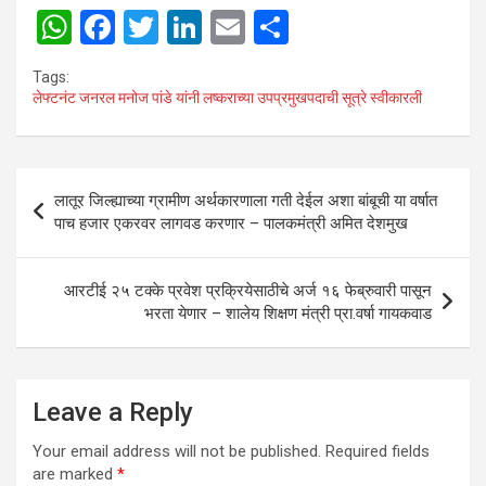
W
F
T
Li
E
S
h
a
wi
n
m
h
Tags:
at
ce
tt
ke
ail
ar
लेफ्टनंट जनरल मनोज पांडे यांनी लष्कराच्या उपप्रमुखपदाची सूत्रे स्वीकारली
s
b
er
dI
e
A
o
n
Post
p
o
लातूर जिल्ह्याच्या ग्रामीण अर्थकारणाला गती देईल अशा बांबूची या वर्षात
navigation
पाच हजार एकरवर लागवड करणार – पालकमंत्री अमित देशमुख
p
k
आरटीई २५ टक्के प्रवेश प्रक्रियेसाठीचे अर्ज १६ फेब्रुवारी पासून
भरता येणार – शालेय शिक्षण मंत्री प्रा.वर्षा गायकवाड
Leave a Reply
Your email address will not be published.
Required fields
are marked
*