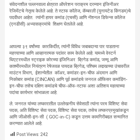
संवेदनशील पल्लनवाला क्षेत्रात ऑपरेशन पराक्रम दरम्यान इंजिनीअर
रेजिमेंटचे नेतृत्व केलेले आहे. ते स्टाफ कॉलेज, कॅम्बरली (युनायटेड किंगडम)चे
पदवीधर आहेत. त्यांनी हायर कमांड (एचसी) आणि नॅशनल डिफेन्स कॉलेज
(एनडीसी) अभ्यासक्रमांचे शिक्षण घेतलेले आहे.
आपल्या ३९ वर्षांच्या कारकिर्दीत, त्यांनी विविध जबाबदाऱ्या पार पाडताना
महत्त्वाच्या आणि आव्हानात्मक पदांवर काम केलेले आहे. यामध्ये वेस्टर्न
थिएटरमधील स्ट्राइक कोरच्या इंजिनिअर ब्रिगेड कमांड, जम्मू आणि
काश्मीरमधील नियंत्रण रेषेजवळ पायदळ ब्रिगेड, पश्चिम लद्दाखच्या उंचावरील
माउंटन विभाग, ईशान्येतील कॉअर, कमांडर-इन-चीफ अंदमान आणि
निकोबार कमांड (CINCAN) आणि पूर्व कमांडचे जनरल ऑफिसर कमांडिंग-
इन-चीफ तसेच दक्षिण कमांडचे चीफ-ऑफ-स्टाफ अशा अतिशय महत्वाच्या
पदांचा कार्यभार सांभाळला आहे.
ले. जनरल यांच्या लष्कारातील उल्लेखनीय सेवेसाठी त्यांना परम विशिष्ट सेवा
पदक, अति विशिष्ट सेवा पदक, विशिष्ट सेवा पदक, तसेच लष्करप्रमुखांकडून
आणि जीओसी-इन-सी ( GOC-in-C) कडून उत्तम कामगिरीबद्दल सन्मानित
करण्यात आलेले आहे.
Post Views:
242