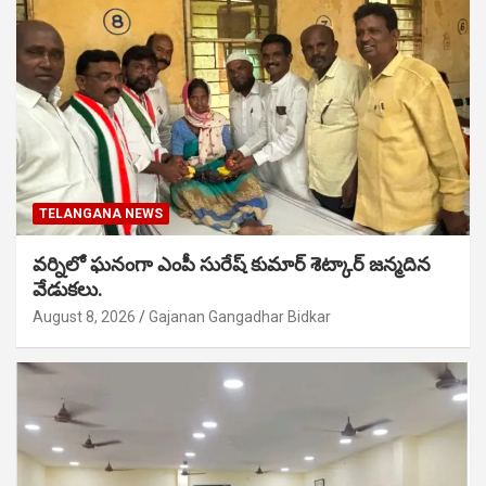
TELANGANA NEWS
వర్నిలో ఘనంగా ఎంపీ సురేష్ కుమార్ శెట్కార్ జన్మదిన
వేడుకలు.
August 8, 2026
Gajanan Gangadhar Bidkar