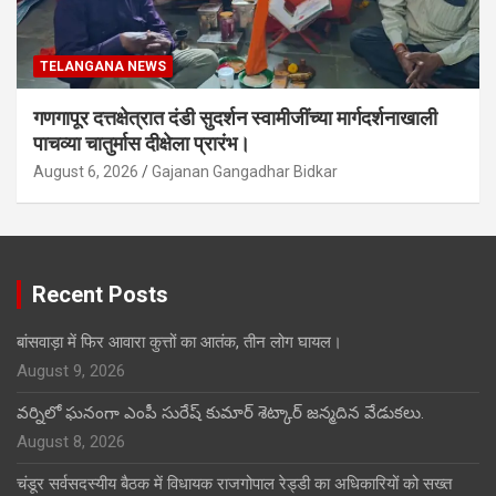
TELANGANA NEWS
गणगापूर दत्तक्षेत्रात दंडी सुदर्शन स्वामीजींच्या मार्गदर्शनाखाली
पाचव्या चातुर्मास दीक्षेला प्रारंभ।
August 6, 2026
Gajanan Gangadhar Bidkar
Recent Posts
बांसवाड़ा में फिर आवारा कुत्तों का आतंक, तीन लोग घायल।
August 9, 2026
వర్నిలో ఘనంగా ఎంపీ సురేష్ కుమార్ శెట్కార్ జన్మదిన వేడుకలు.
August 8, 2026
चंडूर सर्वसदस्यीय बैठक में विधायक राजगोपाल रेड्डी का अधिकारियों को सख्त