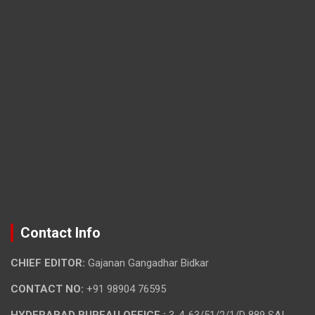
Contact Info
CHIEF EDITOR:
Gajanan Gangadhar Bidkar
CONTACT NO:
+91 98904 76595
HYDERABAD BUREAU OFFICE :
3-4-63/51/2/1/D 889 SAI