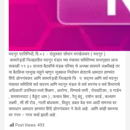
मदनुर प्रतिनिधी, दि.०२ :- दंतुलवार सोपान मरखेलकर ( मदनुर )
कामारेड्डी जिल्ह्यातील मदनुर मंडल च्या पंचायत समितिच्या सभागृहात आज
सकाळी ११.३० वाजता बैठकीचे मंडळ परिषद चे अध्यक्ष वाघमारे लक्ष्मीबाई तर
या बैठकिस प्रमुख पाहुने म्हणुन जुक्कल निर्वाचन क्षेत्राचे आमदार हाणमंत
शिंदें डोनगांवकर आणि कामारेड्डी जिल्ह्याचे जि . प. सद्स्य आणि सर्व मदनुर
पंचायत समितिचे सर्व सदस्य आणि मदनुर मंडल चे सर्व सरपंच व सर्व विभागाचे
अधिकारी उपस्थित मध्ये शिक्षण , आरोग्य , पिण्याचे पाणी , रोपवाटिका , व गार्डन
, शमशानघाट ( वैकुंट धाम ) , फसल बिमा , रैतु बंदु , राशेन कार्ड , कल्याण
लक्ष्मी , सी सी रोड , नाली बांधकाम , विधुत, डबल बेड रूम आदी समस्या वर
समाधान आमदार हाणमंत शिंदें डोनगांवकर ने केले आहे . आणि कांही समस्या
वर गरम – गरम चर्चा झाली आहे .
Post Views:
493