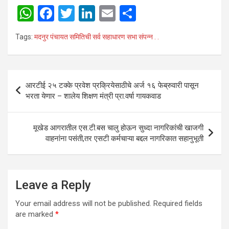
W
F
T
Li
E
S
h
a
wi
n
m
h
Tags:
मदनुर पंचायत समितिची सर्व सहाधारण सभा संपन्न . .
at
ce
tt
ke
ail
ar
s
b
er
dI
e
A
o
n
Post
आरटीई २५ टक्के प्रवेश प्रक्रियेसाठीचे अर्ज १६ फेब्रुवारी पासून
p
o
navigation
भरता येणार – शालेय शिक्षण मंत्री प्रा.वर्षा गायकवाड
p
k
मूखेड आगरातील एस.टी.बस चालु होऊन सुध्दा नागरिकांची खाजगी
वाहनांना पसंती,तर एसटी कर्मचाऱ्या बद्दल नागरिकात सहानुभूती
Leave a Reply
Your email address will not be published.
Required fields
are marked
*