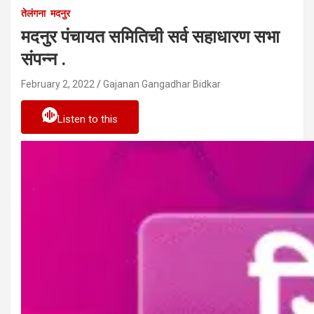
तेलंगना
मदनुर
मदनुर पंचायत समितिची सर्व सहाधारण सभा
संपन्न .
February 2, 2022
Gajanan Gangadhar Bidkar
Listen to this