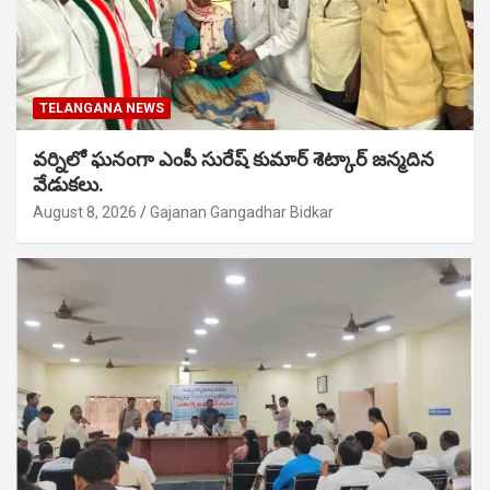
TELANGANA NEWS
వర్నిలో ఘనంగా ఎంపీ సురేష్ కుమార్ శెట్కార్ జన్మదిన
వేడుకలు.
August 8, 2026
Gajanan Gangadhar Bidkar