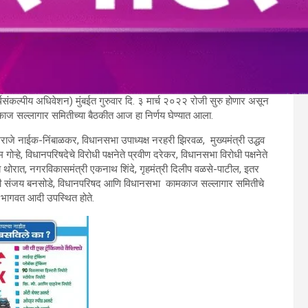
्थसंकल्पीय अधिवेशन) मुंबईत गुरुवार दि. ३ मार्च २०२२ रोजी सुरु होणार असून
ाज सल्लागार समितीच्या बैठकीत आज हा निर्णय घेण्यात आला.
ाजे नाईक-निंबाळकर, विधानसभा उपाध्यक्ष नरहरी झिरवळ, मुख्यमंत्री उद्धव
हे, विधानपरिषदेचे विरोधी पक्षनेते प्रवीण दरेकर, विधानसभा विरोधी पक्षनेते
ब थोरात, नगरविकासमंत्री एकनाथ शिंदे, गृहमंत्री दिलीप वळसे-पाटील, इतर
मंत्री संजय बनसोडे, विधानपरिषद आणि विधानसभा कामकाज सल्लागार समितीचे
र भागवत आदी उपस्थित होते.