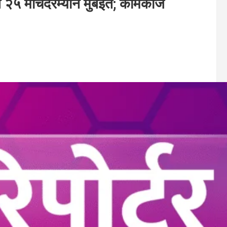
 २५ मार्चदरम्यान मुंबईत; कामकाज