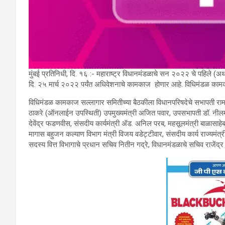
मुंबई प्रतिनिधी, दि. १६ :- महाराष्ट्र विधानमंडळाचे सन २०२२ चे पहिले (अर
दि. २५ मार्च २०२२ पर्यंत अधिवेशनाचे कामकाज होणार आहे. विधिमंडळ कामक
विधिमंडळ कामकाज सल्लागार समितीच्या बैठकीला विधानपरिषदेचे सभापती रामर
ठाकरे (ऑनलाईन उपस्थिती) उपमुख्यमंत्री अजित पवार, उपसभापती डॉ. नीलम गोऱ्
देवेंद्र फडणवीस, संसदीय कार्यमंत्री ॲड. अनिल परब, महसूलमंत्री बाळासाहे
मागास बहुजन कल्याण विभाग मंत्री विजय वडेट्टीवार, संसदीय कार्य राज्य
सदस्य वित्त विभागाचे प्रधान सचिव नितीन गद्रे, विधानमंडळाचे सचिव राजेंद्