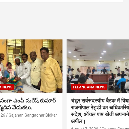
A NEWS
TELANGANA NEWS
నంగా ఎంపీ సురేష్ కుమార్
चंडूर सर्वसदस्यीय बैठक में वि
న్మదిన వేడుకలు.
राजगोपाल रेड्डी का अधिकारिय
संदेश, ऑयल पाम खेती अपनाने
026
Gajanan Gangadhar Bidkar
अपील।
August 7, 2026
Gajanan Ganga