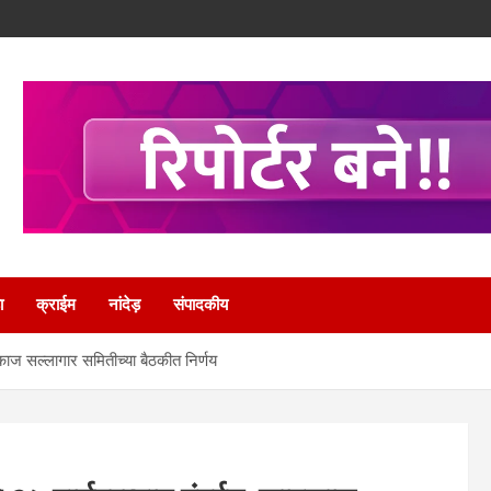
ा
क्राईम
नांदेड़
संपादकीय
काज सल्लागार समितीच्या बैठकीत निर्णय