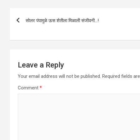
s
b
er
dI
e
A
o
n
Post
p
o
सोलर पंपामुळे ऊस शेतीला मिळाली संजीवनी…!
navigation
p
k
Leave a Reply
Your email address will not be published.
Required fields a
Comment
*