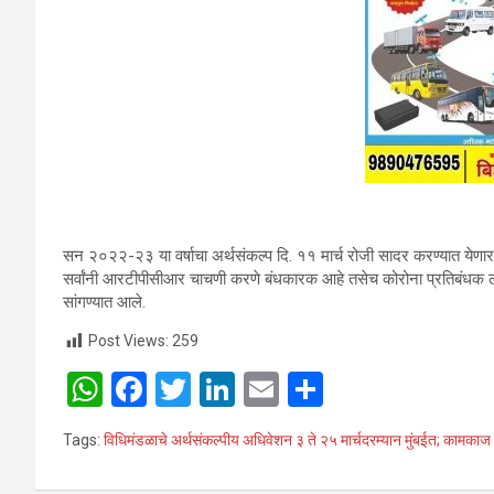
सन २०२२-२३ या वर्षाचा अर्थसंकल्प दि. ११ मार्च रोजी सादर करण्यात येणार 
सर्वांनी आरटीपीसीआर चाचणी करणे बंधकारक आहे तसेच कोरोना प्रतिबंधक लसीच
सांगण्यात आले.
Post Views:
259
W
F
T
Li
E
S
h
a
wi
n
m
h
Tags:
विधिमंडळाचे अर्थसंकल्पीय अधिवेशन ३ ते २५ मार्चदरम्यान मुंबईत; कामकाज 
at
ce
tt
ke
ail
ar