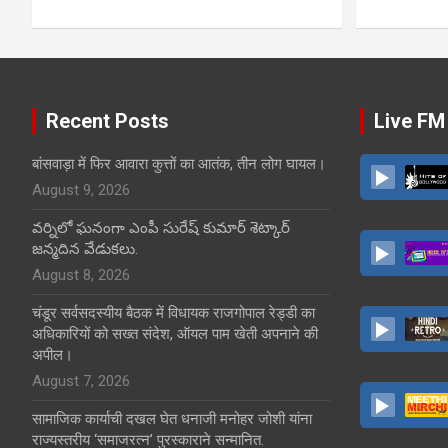
Recent Posts
Live FM
बांसवाड़ा में फिर आवारा कुत्तों का आतंक, तीन लोग घायल।
August 9, 2026
వర్నిలో ఘనంగా ఎంపీ సురేష్ కుమార్ శెట్కార్
జన్మదిన వేడుకలు.
August 8, 2026
चंडूर सर्वसदस्यीय बैठक में विधायक राजगोपाल रेड्डी का
अधिकारियों को सख्त संदेश, ऑयल पाम खेती अपनाने की
अपील।
August 7, 2026
सामाजिक कार्याची दखल घेत धनाजी मनोहर जोशी यांना
राज्यस्तरीय ‘समाजरत्न’ पुरस्काराने सन्मानित.