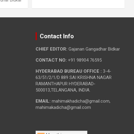
Contact Info
CHIEF EDITOR:
Gajanan Gangadhar Bidkar
CONTACT NO:
+91 98904 76595
HYDERABAD BUREAU OFFICE :
3-4-
63/51/2/1/D 889 SAI KRISHNA NAGAR
RAMANTHAPUR HYDERABAD-
500013,TELANGANA, INDIA.
EMAIL:
mahimakhadicha@gmail.com,
mahimakadicha@gmail.com