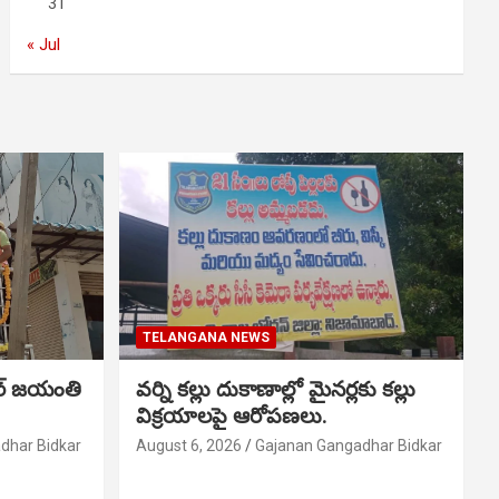
31
« Jul
TELANGANA NEWS
ర్ జయంతి
వర్ని కల్లు దుకాణాల్లో మైనర్లకు కల్లు
విక్రయాలపై ఆరోపణలు.
dhar Bidkar
August 6, 2026
Gajanan Gangadhar Bidkar