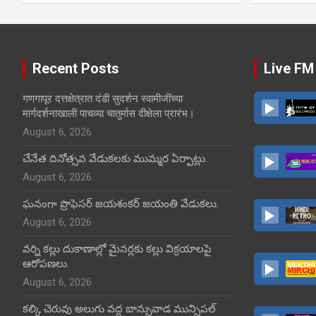
Recent Posts
Live FM
गणगापूर दत्तक्षेत्रात दंडी सुदर्शन स्वामीजींच्या
मार्गदर्शनाखाली पाचव्या चातुर्मास दीक्षेला प्रारंभ।
August 6, 2026
చేనేత దినోత్సవ వేడుకలకు ముమ్మర ఏర్పాట్లు.
August 6, 2026
ఘనంగా ప్రొఫెసర్ జయశంకర్ జయంతి వేడుకలు.
August 6, 2026
వర్ని కల్లు దుకాణాల్లో మైనర్లకు కల్లు విక్రయాలపై
ఆరోపణలు.
August 6, 2026
కల్కి చెరువు అలుగు వద్ద బాన్సువాడ మున్సిపల్