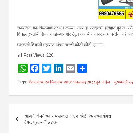
राज्यातील गड किल्ल्यांचे संवर्धन करून आपण हा पराक्रमी इतिहास पुढील अनेक 
शिवछत्रपतींची शिकवण डोळ्यासमोर ठेवून आमचे सरकार काम करीत आहे आणि पु
छत्रपती शिवाजी महाराज यांच्या चरणी कोटी कोटी प्रणाम.
Post Views:
220
W
F
T
Li
E
S
h
a
wi
n
m
h
Tags:
शिवरायांच्या स्वाभिमानाचा आदर्श घेऊन महाराष्ट्र पुढे जाईल – मुख्यमंत्री उद
at
ce
tt
ke
ail
ar
s
b
er
dI
e
A
o
n
Post
p
o
खाजगी कंपनीच्या संचालकाला १६२ कोटी रुपयांच्या बोगस
navigation
देयकाप्रकरणी अटक
p
k