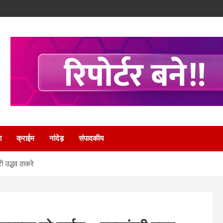
ा
क्राईम
नांदेड़
संपादकीय
री उद्धव ठाकरे