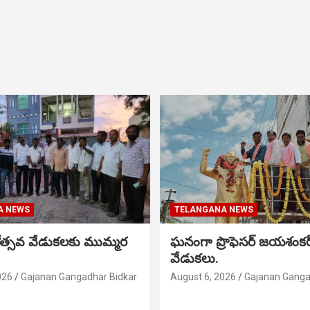
A NEWS
TELANGANA NEWS
నోత్సవ వేడుకలకు ముమ్మర
ఘనంగా ప్రొఫెసర్ జయశంక
వేడుకలు.
026
Gajanan Gangadhar Bidkar
August 6, 2026
Gajanan Ganga