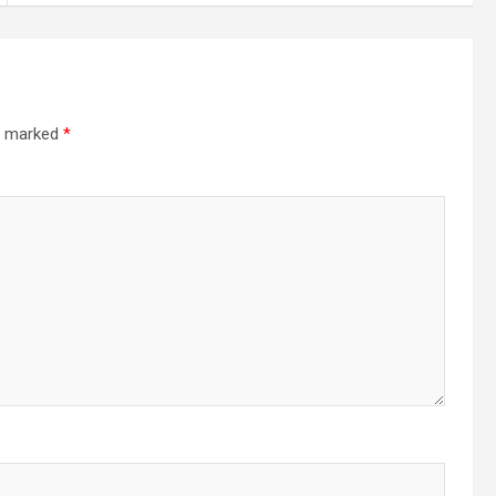
re marked
*