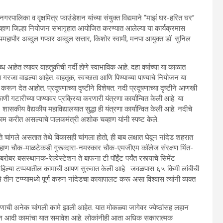
गरपालिका व वृक्षमित्र फाउंडेशन यांच्या संयुक्त विद्यमाने “माझं घर-हरित घर”
चव्हाण जिल्हा नियोजन सभागृहात आयोजित करण्यात आलेल्या या कार्यक्रमास
हापौर अब्दुल गफार अब्दुल सत्तार, किशोर स्वामी, मनपा आयुक्त डॉ. सुनिल
ब्ध आहेत त्यावर वाहतुकीची गर्दी होणे स्वाभाविक आहे. दहा वर्षाच्या या काळात
 गरजा वाढल्या आहेत. वाहतूक, स्वच्छता आणि पिण्याच्या पाण्याचे नियोजन या
ून देत आहोत. प्रदूषणाच्या दृष्टीने विशेषत: नदी प्रदूषणाच्या दृष्टीने आणखी
ाणी गटारीच्या पाण्यावर प्रक्रिया करणारी यंत्रणा कार्यान्वित केली आहे. या
शासकीय वैद्यकीय महाविद्यालयात सुद्धा ही यंत्रणा कार्यान्वित केली आहे. नदीचे
काम करीत असल्याचे पालकमंत्री अशोक चव्हाण यांनी स्पष्ट केले.
चांगले असतात तेथे विकासही चांगला होतो, ही बाब लक्षात घेवून नांदेड शहरात
चव्हाण चौक-माळटेकडी गुरूव्दारा-नमस्कार चौक-एमजीएम कॉलेज संरक्षण भिंत-
ोबर बसस्थानक-रेल्वेस्टेशन ते बाफना टी पॉईंट पर्यंत रस्त्याचे सिमेंट
पहिल्या टप्पयातील कामाची आपण सुरुवात केली आहे. जवळपास ६५ किमी लांबीची
ीन टप्प्यामध्ये पूर्ण करुन नांदेडचा कायापालट करू असा विश्वास त्यांनी व्यक्त
णाची अनेक चांगली कामे झाली आहेत. यात मोकळ्या जागेवर ज्येष्ठांसह लहान
ा मैदान आदी कामांचा यात समावेश आहे. लोकांनीही आता अधिक सकारात्मक