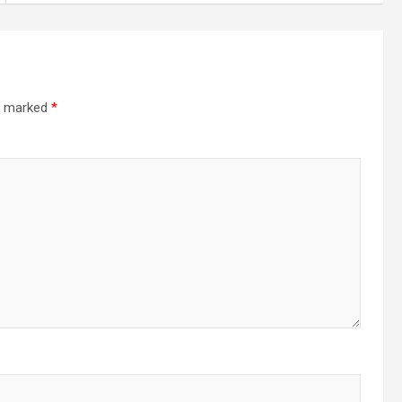
re marked
*