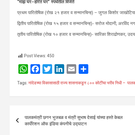
“
माझं घर
–
हरित घर
”
स्पर्धेतील विजेते
प्रथम पारितोषिक (रोख २१ हजार व सन्मानचिन्ह) – जुगल किशोर जाखोटिया
द्वितीय पारितोषिक (रोख १५ हजार व सन्मानचिन्ह)- सरोज मोदानी, अरविंद नगर
तृतीय पारितोषिक (रोख १० हजार व सन्मानचिन्ह)- सारिका शिराढोणकर, उदय
Post Views:
450
W
F
T
Li
E
S
h
a
wi
n
m
h
Tags:
नांदेडच्या विकासासाठी राज्य शासनाकडून ८०० कोटींचा भरीव निधी – पाल
at
ce
tt
ke
ail
ar
s
b
er
dI
e
A
o
n
Post
p
o
पालकमंत्री छगन भुजबळ व मंत्री सुभाष देसाई यांच्या हस्ते केबल
navigation
कार्पोरेशन ऑफ इंडिया कंपनीचे उद्घाटन
p
k