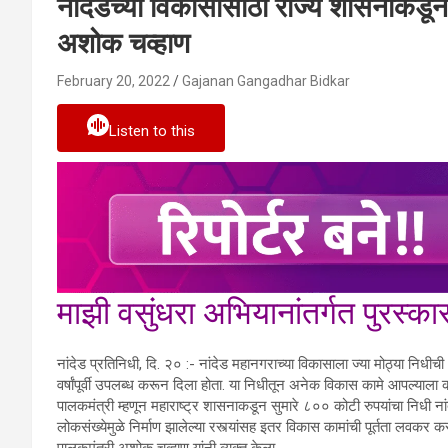
नांदेडच्या विकासासाठी राज्य शासनाकडू
अशोक चव्हाण
February 20, 2022
Gajanan Gangadhar Bidkar
Listen to this
माझी वसुंधरा अभियानांतर्गत पुरस्का
नांदेड प्रतिनिधी, दि. २० :- नांदेड महानगराच्या विकासाला ज्या मोठ्या निधीच
वर्षांपूर्वी उपलब्ध करून दिला होता. या निधीतून अनेक विकास कामे आपल्याल
पालकमंत्री म्हणून महाराष्ट्र शासनाकडून सुमारे ८०० कोटी रुपयांचा निधी न
लोकसंख्येमुळे निर्माण झालेल्या रस्त्यांसह इतर विकास कामांची पूर्तता लवकर कर