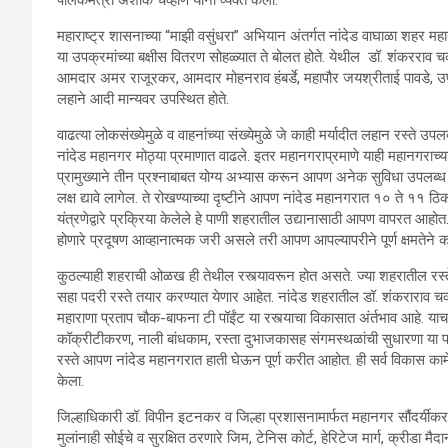
पालकमंत्री अशोक चव्हाण यांनी व्यक्त केला.
महाराष्ट्र शासनाच्या “माझी वसुंधरा” अभियान अंतर्गत नांदेड वाघाळा शहर महान
या उपक्रमांच्या बक्षीस वितरण सोहळ्यात ते बोलत होते. येथील डॉ. शंकरराव 
आमदार अमर राजूरकर, आमदार मोहनराव हंबर्डे, महापौर जयश्रीताई पावडे, उपम
लहाने आदी मान्यवर उपस्थित होते.
वाढत्या लोकसंख्येमुळे व वाहनांच्या संख्येमुळे जे काही मर्यादीत लहान रस्ते उपल
नांदेड महानगर मोठ्या प्रमाणात वाढले. इतर महानगराप्रमाणे याही महानगराच्या
प्रामुख्याने तीन प्रश्नाबाबत योग्य अभ्यास करून आपण अनेक सुविधा उपलब्ध कर
लक्ष द्यावे लागेल. ते रोखण्याच्या दृष्टीने आपण नांदेड महानगरात १० ते ११ ठिक
यंत्रणेद्वारे प्रक्रिया केलेले हे पाणी शहरातील उद्यानासाठी आपण वापरत आहोत. 
होणारे प्रदूषण आव्हानात्मक जरी असले तरी आपण आपल्यापरीने पूर्ण क्षमतेने 
कुठल्याही शहराची ओळख ही तेथील रस्त्यावरून होत असते. ज्या शहरातील रस्ते 
सहा पदरी रस्ते तयार करण्यात येणार आहेत. नांदेड शहरातील डॉ. शंकराराव 
महाराणा प्रताप चौक-बाफना टी पॉईंट या रस्त्याचा विकासात अंर्तभाव आहे. याचबर
कॉक्रीटीकरण, नाली बांधकाम, रस्ता दुभाजकासह संगमस्थळांची सुधारणा या 
रस्ते आपण नांदेड महानगरात हाती घेऊन पूर्ण करीत आहोत. ही सर्व विकास कामे त
केला.
जिल्हाधिकारी डॉ. विपीन इटनकर व जिल्हा प्रशासनामार्फत महानगर सौंदर्यीकर
मुलांनाही सोईचे व सुरक्षित ठरणारे जिम, टेनिस कोर्ट, हेरिटेज मार्ग, क्रीड