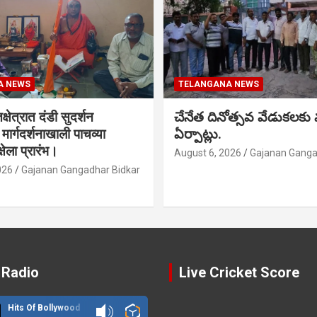
A NEWS
TELANGANA NEWS
क्षेत्रात दंडी सुदर्शन
చేనేత దినోత్సవ వేడుకలకు
ा मार्गदर्शनाखाली पाचव्या
ఏర్పాట్లు.
्षेला प्रारंभ।
August 6, 2026
Gajanan Ganga
026
Gajanan Gangadhar Bidkar
 Radio
Live Cricket Score
Hits Of Bollywood