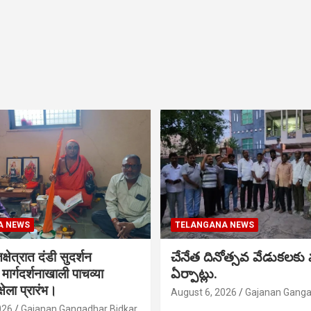
A NEWS
TELANGANA NEWS
क्षेत्रात दंडी सुदर्शन
చేనేత దినోత్సవ వేడుకలకు
ा मार्गदर्शनाखाली पाचव्या
ఏర్పాట్లు.
्षेला प्रारंभ।
August 6, 2026
Gajanan Ganga
026
Gajanan Gangadhar Bidkar