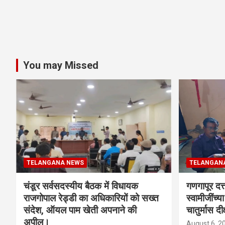
You may Missed
TELANGANA NEWS
TELANGAN
चंडूर सर्वसदस्यीय बैठक में विधायक
गणगापूर दत्त
राजगोपाल रेड्डी का अधिकारियों को सख्त
स्वामीजींच्य
संदेश, ऑयल पाम खेती अपनाने की
चातुर्मास दीक
अपील।
August 6, 2