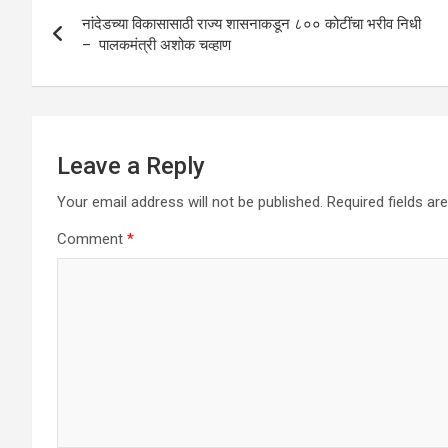
Post
p
o
नांदेडच्या विकासासाठी राज्य शासनाकडून ८०० कोटींचा भरीव निधी
navigation
– पालकमंत्री अशोक चव्हाण
p
k
Leave a Reply
Your email address will not be published.
Required fields a
Comment
*