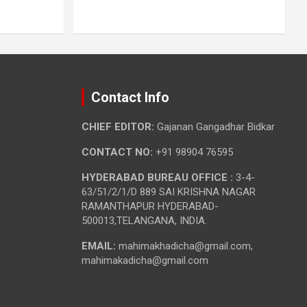
Contact Info
CHIEF EDITOR:
Gajanan Gangadhar Bidkar
CONTACT NO:
+91 98904 76595
HYDERABAD BUREAU OFFICE :
3-4-
63/51/2/1/D 889 SAI KRISHNA NAGAR
RAMANTHAPUR HYDERABAD-
500013,TELANGANA, INDIA.
EMAIL:
mahimakhadicha@gmail.com,
mahimakadicha@gmail.com