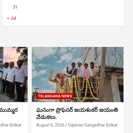
31
« Jul
TELANGANA NEWS
 ముమ్మర
ఘనంగా ప్రొఫెసర్ జయశంకర్ జయంతి
వేడుకలు.
dhar Bidkar
August 6, 2026
Gajanan Gangadhar Bidkar