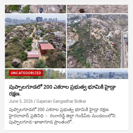
UNCATEGORIZED
పుప్పాలగూడలో 200 ఎకరాల ప్రభుత్వ భూమికి హైడ్రా
రక్షణ.
June 5, 2026
Gajanan Gangadhar Bidkar
పుప్పాలగూడలో 200 ఎకరాల ప్రభుత్వ భూమికి హైడ్రా రక్షణ.
హైదరాబాద్‌ ప్రతినిధి :- రంగారెడ్డి జిల్లా గండిపేట మండలంలోని
పుప్పాలగూడ–ఖాజాగూడ ప్రాంతంలో…