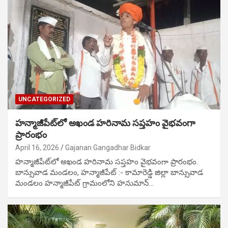
UNCATEGORIZED
హన్మాజీపేట్‌లో అఖండ హరినామ సప్తహం వైభవంగా
ప్రారంభం
April 16, 2026
Gajanan Gangadhar Bidkar
హన్మాజీపేట్‌లో అఖండ హరినామ సప్తహం వైభవంగా ప్రారంభం.
బాన్సువాడ మండలం, హన్మాజీపేట్ :- కామారెడ్డి జిల్లా బాన్సువాడ
మండలం హన్మాజీపేట్ గ్రామంలోని హనుమాన్…