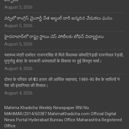
August 5, 2026
వర్నిలో కాంగ్రెస్ మైనార్టీ నేత అబ్దుల్ బారీ జన్మదిన వేడుకలు ఘనం.
August 5, 2026
హైదరాబాద్‌లో రాష్ట్ర స్థాయి చెస్ పోటీలకు బోధన్ విద్యార్థులు.
August 5, 2026
स्वास्थ्य मंत्री दामोदर राजनरसिंह से मिले विधायक कोमाटिरेड्डी राजगोपाल रेड्डी,
मुनुगोडु क्षेत्र के सरकारी अस्पतालों के विकास पर हुई विस्तृत चर्चा।
August 4, 2026
दोस्त के परिवार को ₹63 हजार की आर्थिक सहायता, 1989-90 बैच के साथियों ने
पेश की इंसानियत की मिसाल।
August 4, 2026
Mahima Khadicha Weekly Newspaper RNI No.
MAHMAR/2014/60387 MahimaKhadicha.com Official Digital
News Portal Hyderabad Bureau Office Maharashtra Registered
Office