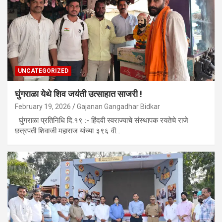
UNCATEGORIZED
घुंगराळा येथे शिव जयंती उत्साहात साजरी !
February 19, 2026
Gajanan Gangadhar Bidkar
घुंगराळा प्रतिनिधि दि.१९ :- हिंदवी स्वराज्याचे संस्थापक रयतेचे राजे
छत्रपती शिवाजी महाराज यांच्या ३९६ वी…