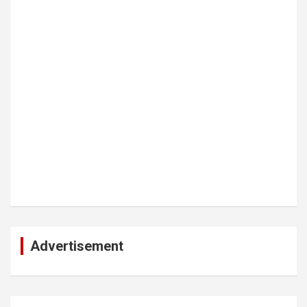
Advertisement