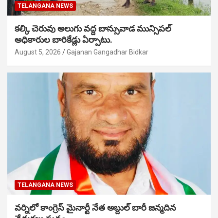
TELANGANA NEWS
కల్కి చెరువు అలుగు వద్ద బాన్సువాడ మున్సిపల్
అధికారుల బారికేడ్లు ఏర్పాటు.
August 5, 2026
Gajanan Gangadhar Bidkar
TELANGANA NEWS
వర్నిలో కాంగ్రెస్ మైనార్టీ నేత అబ్దుల్ బారీ జన్మదిన