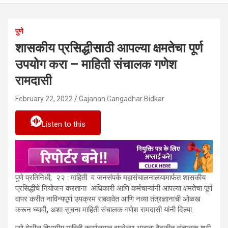
पुणे
शासकीय प्रसिद्धीसाठी आपल्या क्षमतेचा पूर्ण
उपयोग करा – माहिती संचालक गणेश
रामदासी
February 22, 2022
Gajanan Gangadhar Bidkar
Listen to this
पुणे प्रतिनिधी, २२ : माहिती
व जनसंपर्क महासंचालनालयामार्फत शासकीय
प्रसिद्धीचे नियोजन करताना अधिकारी आणि कर्मचाऱ्यांनी आपल्या क्षमतेचा पूर्ण
वापर करीत नाविन्यपूर्ण उपक्रम राबवावेत आणि नव्या तंत्रज्ञानाची ओळख
करून घ्यावी
,
अशा सूचना माहिती संचालक गणेश रामदासी यांनी दिल्या.
पुणे येथील विभागीय माहिती कार्यालयात झालेल्या आढावा बैठकीत संचालक श्री.