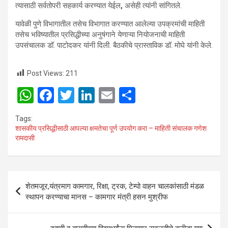
त्यासाठी सर्वतोपरी सहकार्य करण्यात येईल
,
असेही त्यांनी सांगितले.
यावेळी पुणे विभागातील तसेच विभागात करण्यात आलेल्या उपक्रमांची माहिती
तसेच भविष्यातील प्रसिद्धीच्या अनुषंगाने येणाऱ्या नियोजनाची माहिती
उपसंचालक डॉ. पाटोदकर यांनी दिली. बैठकीचे प्रास्ताविक डॉ. मोघे यांनी केले.
Post Views:
211
W
F
T
Li
E
S
h
a
wi
n
m
h
Tags:
at
ce
tt
ke
ail
ar
शासकीय प्रसिद्धीसाठी आपल्या क्षमतेचा पूर्ण उपयोग करा – माहिती संचालक गणेश
रामदासी
s
b
er
dI
e
A
o
n
p
o
Post
शेतमजूर,यंत्रमाग कामगार, रिक्षा, ट्रक, टेम्पो वाहन चालकांसाठी मंडळ
p
k
navigation
स्थापन करण्याचा मानस – कामगार मंत्री हसन मुश्रीफ