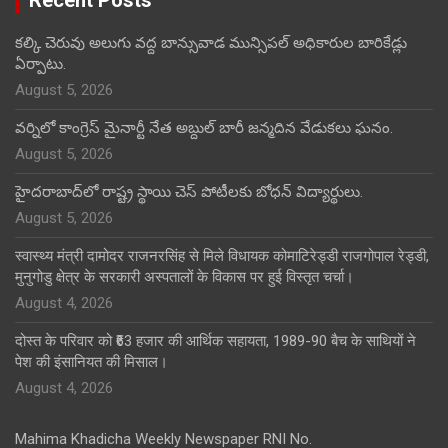
Recent Posts
కల్కి చెరువు అలుగు వద్ద బాన్సువాడ మున్సిపల్ అధికారుల బారికేడ్లు
ఏర్పాటు.
August 5, 2026
వర్నిలో కాంగ్రెస్ మైనార్టీ నేత అబ్దుల్ బారీ జన్మదిన వేడుకలు ఘనం.
August 5, 2026
హైదరాబాద్‌లో రాష్ట్ర స్థాయి చెస్ పోటీలకు బోధన్ విద్యార్థులు.
August 5, 2026
स्वास्थ्य मंत्री दामोदर राजनरसिंह से मिले विधायक कोमाटिरेड्डी राजगोपाल रेड्डी,
मुनुगोडु क्षेत्र के सरकारी अस्पतालों के विकास पर हुई विस्तृत चर्चा।
August 4, 2026
दोस्त के परिवार को ₹63 हजार की आर्थिक सहायता, 1989-90 बैच के साथियों ने
पेश की इंसानियत की मिसाल।
August 4, 2026
Mahima Khadicha Weekly Newspaper RNI No.