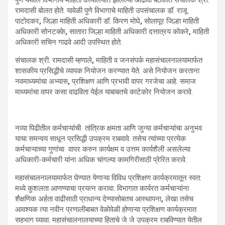
रामदासी बोलत होते. यावेळी पुणे विभागाचे माहिती उपसंचालक डॉ. राजू
पाटोदकर
,
जिल्हा माहिती अधिकारी डॉ. किरण मोघे
,
सोलापूर जिल्हा माहिती
अधिकारी सोनटक्के
,
सातारा जिल्हा माहिती अधिकारी दत्तात्रय कोकरे
,
माहिती
अधिकारी सचिन गाढवे आदी उपस्थित होते.
संचालक श्री. रामदासी म्हणाले
,
माहिती व जनसंपर्क महासंचालनालयामार्फत
शासकीय प्रसिद्धीचे व्यापक नियोजन करण्यात येते. असे नियोजन करताना
नवमाध्यमांचा अभ्यास
,
प्रशिक्षण आणि प्रभावी वापर गरजेचा आहे. समाज
माध्यमांचा वापर कसा वाढविता येईल याबाबतचे काटेकोर नियोजन करावे.
नव्या पिढीतील कर्मचाऱ्यांची तांत्रिक क्षमता आणि जुन्या कर्मचाऱ्यांचा अनुभव
याचा समन्वय साधून प्रसिद्धी उपक्रम राबवावे. तसेच त्यांच्या प्रत्येक
कर्मचाऱ्याच्या गुणांचा
वापर करुन कार्यक्षम व उत्तम कार्यशैली असलेल्या
अधिकारी-कर्मचारी यांना अधिक चांगल्या कामगिरीसाठी प्रेरित करावे.
महासंचालनालयामार्फत घेण्यात येणाऱ्या विविध प्रशिक्षण कार्यक्रमातून स्वत:
मध्ये कुशलता आणण्याचा प्रयत्न करावा. विभागात कार्यरत कर्मचाऱ्यांना
शैक्षणिक अर्हता वाढीसाठी प्राधान्य देण्यासोबतच आस्थापना
,
लेखा तसेच
आवश्यक त्या नवीन प्रणालीबाबत वेळोवेळी होणाऱ्या प्रशिक्षण कार्यक्रमात
सहभाग घ्यावा. महासंचालनालयाच्या हिताचे जे जे उपक्रम राबविण्यात येतील