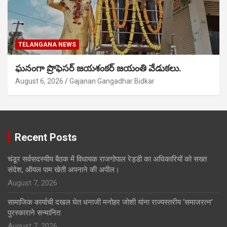
TELANGANA NEWS
ఘనంగా ప్రొఫెసర్ జయశంకర్ జయంతి వేడుకలు.
August 6, 2026
Gajanan Gangadhar Bidkar
Recent Posts
चंडूर सर्वसदस्यीय बैठक में विधायक राजगोपाल रेड्डी का अधिकारियों को सख्त
संदेश, ऑयल पाम खेती अपनाने की अपील।
August 7, 2026
सामाजिक कार्याची दखल घेत धनाजी मनोहर जोशी यांना राज्यस्तरीय ‘समाजरत्न’
पुरस्काराने सन्मानित.
August 7, 2026