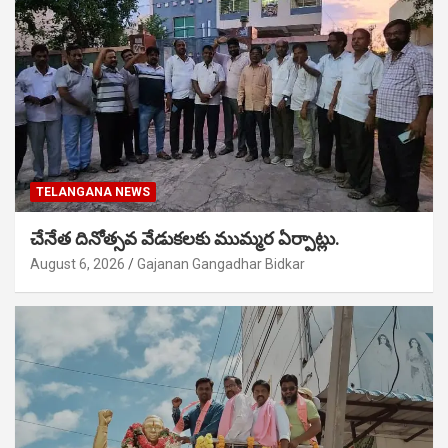
TELANGANA NEWS
చేనేత దినోత్సవ వేడుకలకు ముమ్మర ఏర్పాట్లు.
August 6, 2026
Gajanan Gangadhar Bidkar