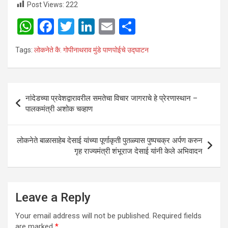
Post Views:
222
W
F
T
Li
E
S
h
a
wi
n
m
h
Tags:
लोकनेते कै. गोपीनाथराव मुंडे पाणपोईचे उद्घाटन
at
ce
tt
ke
ail
ar
s
b
er
dI
e
A
o
n
Post
नांदेडच्या प्रवेशद्वारावरील समतेचा विचार जागराचे हे प्रेरणास्थान –
p
o
navigation
पालकमंत्री अशोक चव्हाण
p
k
लोकनेते बाळासाहेब देसाई यांच्या पूर्णाकृती पुतळ्यास पुष्पचक्र अर्पण करुन
गृह राज्यमंत्री शंभूराज देसाई यांनी केले अभिवादन
Leave a Reply
Your email address will not be published.
Required fields
are marked
*