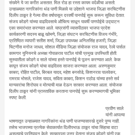
संख्येने ये जा करीत असतात. मिल रोड हा रस्ता कायम वर्दळीचा असतो.
उन्हाळ्यात नागरिकांना थंड पाणी मिळावे या उद्देशाने भाजपा जिल्हा सरचिटणीस
दिलीप ठाकूर हे गेल्या वीस वर्षापासून दरवर्षी पानपोई सुरू करून सुविधा देतात.
संजय कोडगे यांच्या वाढदिवसाचे औचित्य साधून यावर्षी पाणपोईचे उद्घाटन
एका समारंभात करण्यात आले. याप्रसंगी व्यासपीठावर भाजपा प्रदेश
कार्यकारणी सदस्य बाळू खोमणे, जिल्हा संघटन सरचिटणीस विजय गंभीरे,
प्रतिष्ठित व्यापारी सतीश शर्मा, जिल्हा उपाध्यक्ष अनिलसिंह हजारी, जिल्हा
चिटणीस मनोज जाधव, सोशल मीडिया जिल्हा संयोजक राज यादव, रेल्वे पार्सल
कामगार युनियनचे अध्यक्ष गोपाळराव पाटील यांची प्रमुख उपस्थिती होती.
सुरुवातीला कोडगे व साले यांच्या हस्ते पानपोई चे पूजन करण्यात आले. केक
कापून संजय कोडगे यांचा वाढदिवस साजरा करण्यात आला. अरुणकुमार
काबरा, रोहित पाटील, बिरबल यादव, महेश बनसोडे, किशनराव पालवेकर,
रामराव भोसले, राजेश यादव, सविता काबरा, किशन राठोड यांच्या हस्ते सर्व
मान्यवरांचा शिरोपाव व मोत्याची माळ देऊन सत्कार करण्यात आला. संयोजक
दिलीप ठाकूर यांनी प्रास्ताविक करताना पानपोई सुरू करण्यामागची भूमिका
स्पष्ट केली.
प्रवीण साले
यांनी आपल्या
भाषणातून उन्हाळ्यात नागरिकांना थंड पाणी पाजण्यासारखे दुसरे पुण्य नाही.
तसेच भाजपच्या प्रत्येक सेवाकार्यात दिलीपभाऊ ठाकूर यांचा सिंहाचा वाटा
असल्याचे प्रतिपादन केले. सत्काराला उत्तर देताना संजय कोडगे यांनी एक