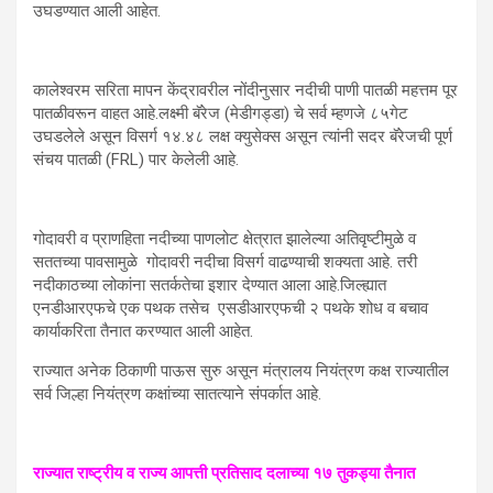
उघडण्यात आली आहेत.
कालेश्वरम सरिता मापन केंद्रावरील नोंदीनुसार नदीची पाणी पातळी महत्तम पूर
पातळीवरून वाहत आहे.लक्ष्मी बॅरेज (मेडीगड्डा) चे सर्व म्हणजे ८५गेट
उघडलेले असून विसर्ग १४.४८ लक्ष क्युसेक्स असून त्यांनी सदर बॅरेजची पूर्ण
संचय पातळी (FRL) पार केलेली आहे.
गोदावरी व प्राणहिता नदीच्या पाणलोट क्षेत्रात झालेल्या अतिवृष्टीमुळे व
सततच्या पावसामुळे गोदावरी नदीचा विसर्ग वाढण्याची शक्यता आहे. तरी
नदीकाठच्या लोकांना सतर्कतेचा इशार देण्यात आला आहे.जिल्ह्यात
एनडीआरएफचे एक पथक तसेच एसडीआरएफची २ पथके शोध व बचाव
कार्याकरिता तैनात करण्यात आली आहेत.
राज्यात अनेक ठिकाणी पाऊस सुरु असून मंत्रालय नियंत्रण कक्ष राज्यातील
सर्व जिल्हा नियंत्रण कक्षांच्या सातत्याने संपर्कात आहे.
राज्यात राष्ट्रीय व राज्य आपत्ती प्रतिसाद दलाच्या १७ तुकड्या तैनात