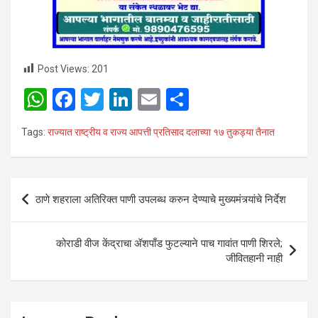
Post Views:
201
W
F
T
Li
E
S
h
a
wi
n
m
h
Tags:
राज्यात राष्ट्रीय व राज्य आपत्ती प्रतिसाद दलाच्या १७ तुकड्या तैनात
at
ce
tt
ke
ail
ar
s
b
er
dI
e
A
o
n
Post
ठाणे शहराला अतिरिक्त पाणी उपलब्ध करुन देण्याचे मुख्यमंत्र्यांचे निर्देश
p
o
navigation
p
k
कोराडी वीज केंद्राचा ॲशपाँड फुटल्याने पाच गावांत पाणी शिरले;
जीवितहानी नाही