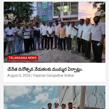
TELANGANA NEWS
చేనేత దినోత్సవ వేడుకలకు ముమ్మర ఏర్పాట్లు.
August 6, 2026
Gajanan Gangadhar Bidkar