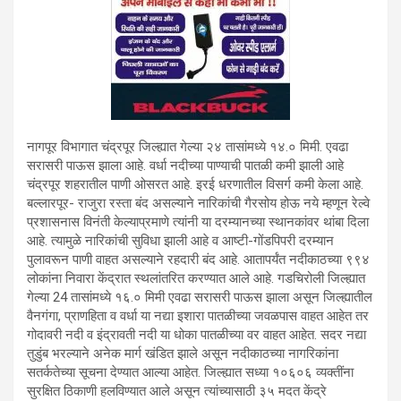
नागपूर विभागात चंद्रपूर जिल्ह्यात गेल्या २४ तासांमध्ये १४.० मिमी. एवढा
सरासरी पाऊस झाला आहे. वर्धा नदीच्या पाण्याची पातळी कमी झाली आहे
चंद्रपूर शहरातील पाणी ओसरत आहे. इरई धरणातील विसर्ग कमी केला आहे.
बल्लारपूर- राजुरा रस्ता बंद असल्याने नारिकांची गैरसोय होऊ नये म्हणून रेल्वे
प्रशासनास विनंती केल्याप्रमाणे त्यांनी या दरम्यानच्या स्थानकांवर थांबा दिला
आहे. त्यामुळे नारिकांची सुविधा झाली आहे व आष्टी-गोंडपिपरी दरम्यान
पुलावरून पाणी वाहत असल्याने रहदारी बंद आहे. आतापर्यंत नदीकाठच्या ९९४
लोकांना निवारा केंद्रात स्थलांतरित करण्यात आले आहे. गडचिरोली जिल्ह्यात
गेल्या 24 तासांमध्ये १६.० मिमी एवढा सरासरी पाऊस झाला असून जिल्ह्यातील
वैनगंगा, प्राणहिता व वर्धा या नद्या इशारा पातळीच्या जवळपास वाहत आहेत तर
गोदावरी नदी व इंद्रावती नदी या धोका पातळीच्या वर वाहत आहेत. सदर नद्या
तुडुंब भरल्याने अनेक मार्ग खंडित झाले असून नदीकाठच्या नागरिकांना
सतर्कतेच्या सूचना देण्यात आल्या आहेत. जिल्ह्यात सध्या १०६०६ व्यक्तींना
सुरक्षित ठिकाणी हलविण्यात आले असून त्यांच्यासाठी ३५ मदत केंद्रे