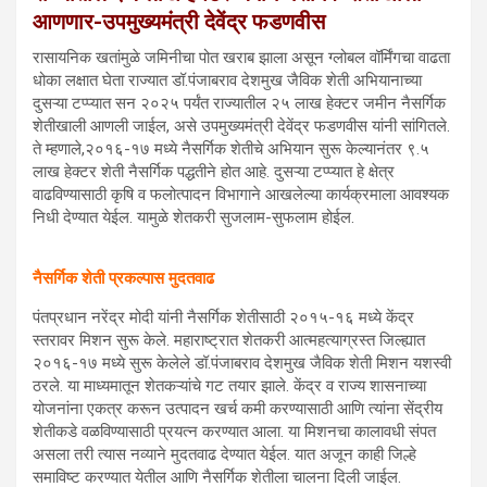
आणणार-उपमुख्यमंत्री देवेंद्र फडणवीस
रासायनिक खतांमुळे जमिनीचा पोत खराब झाला असून ग्लोबल वॉर्मिंगचा वाढता
धोका लक्षात घेता राज्यात डॉ.पंजाबराव देशमुख जैविक शेती अभियानाच्या
दुसऱ्या टप्प्यात सन २०२५ पर्यंत राज्यातील २५ लाख हेक्टर जमीन नैसर्गिक
शेतीखाली आणली जाईल, असे उपमुख्यमंत्री देवेंद्र फडणवीस यांनी सांगितले.
ते म्हणाले,२०१६-१७ मध्ये नैसर्गिक शेतीचे अभियान सुरू केल्यानंतर ९.५
लाख हेक्टर शेती नैसर्गिक पद्धतीने होत आहे. दुसऱ्या टप्प्यात हे क्षेत्र
वाढविण्यासाठी कृषि व फलोत्पादन विभागाने आखलेल्या कार्यक्रमाला आवश्यक
निधी देण्यात येईल. यामुळे शेतकरी सुजलाम-सुफलाम होईल.
नैसर्गिक शेती प्रकल्पास मुदतवाढ
पंतप्रधान नरेंद्र मोदी यांनी नैसर्गिक शेतीसाठी २०१५-१६ मध्ये केंद्र
स्तरावर मिशन सुरू केले. महाराष्ट्रात शेतकरी आत्महत्याग्रस्त जिल्ह्यात
२०१६-१७ मध्ये सुरू केलेले डॉ.पंजाबराव देशमुख जैविक शेती मिशन यशस्वी
ठरले. या माध्यमातून शेतकऱ्यांचे गट तयार झाले. केंद्र व राज्य शासनाच्या
योजनांना एकत्र करून उत्पादन खर्च कमी करण्यासाठी आणि त्यांना सेंद्रीय
शेतीकडे वळविण्यासाठी प्रयत्न करण्यात आला. या मिशनचा कालावधी संपत
असला तरी त्यास नव्याने मुदतवाढ देण्यात येईल. यात अजून काही जिल्हे
समाविष्ट करण्यात येतील आणि नैसर्गिक शेतीला चालना दिली जाईल.