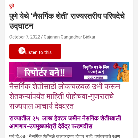
पुणे
पुणे येथे ‘नैसर्गिक शेती’ राज्यस्तरीय परिषदेचे
उद्घाटन
October 7, 2022
Gajanan Gangadhar Bidkar
Listen to this
नैसर्गिक शेतीसाठी लोकचळवळ उभी करून
शेतकऱ्यांपर्यंत माहिती पोहोचवा-गुजरातचे
राज्यपाल आचार्य देवव्रत
राज्यातील २५ लाख हेक्टर जमीन नैसर्गिक शेतीखाली
आणणार-उपमुख्यमंत्री देवेंद्र फडणवीस
पुणे दि.०७
: नैसर्गिक शेतीमुळे जलप्रदूषण होणार नाही, पर्यावरणाचे रक्षण