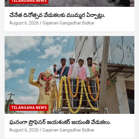
TELANGANA NEWS
చేనేత దినోత్సవ వేడుకలకు ముమ్మర ఏర్పాట్లు.
August 6, 2026
Gajanan Gangadhar Bidkar
TELANGANA NEWS
ఘనంగా ప్రొఫెసర్ జయశంకర్ జయంతి వేడుకలు.
August 6, 2026
Gajanan Gangadhar Bidkar