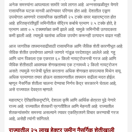
अनेक समस्यांना आपल्याला सामोरे जावे लागत आहे. अन्नसाखळीतून येणारे
रासायनिक घटक मानवी आरोग्यावर परिणाम होत आहे. देशातील एकूण
उपयोगात आणणारे रासायनिक खतांपैकी २५ टक्के वापर महाराष्ट्रात होत
आहे. हरितक्रांतीपूर्वी जमिनीतील सेंद्रिय कर्बाचे प्रमाण २.५ टक्के होते, हे
प्रमाण आता ०.५ टक्क्यापेक्षा कमी झाले आहे. यामुळे जमिनीची उत्पादकता
कमी झाली आहे. त्यामुळे खतांचा अधिक उपयोग करूनही उत्पादन वाढत नाही.
आज जागतिक तापमानवाढीसाठी रासायनिक आणि जैविक शेती कारणीभूत आहे.
जैविक शेतीत उपयोगात आणले जाणारे गांडूळ परदेशातून आलेले आहे. गहू
आणि धान पिकाला एक एकरात ६० किलो नायट्रोजनची गरज आहे आणि
जैविक शेतीसाठी आवश्यक शेणखताच्या एक टनामध्ये २ किलो नायट्रोजन
असते. त्यामुळे गरजेची पूर्तता करताना अधिक शेणखत वापरल्यास मिथेन वायू
अधिक प्रमाणात तयार होऊन वातावरणातील तापमान वाढीला मदत होईल.
म्हणून नैसर्गिक शेतीला चालना देण्याचा निर्णय केंद्र सरकारने घेतला आहे,
असे राज्यपाल देवव्रत म्हणाले.
महाराष्ट्र ऐतिहासिकदृष्टीने, देशाला कृषि आणि आर्थिक क्षेत्रात पुढे नेणारे
राज्य आहे. राज्यातील शेतकरी प्रगतीशिल आणि मेहनती आहे. राज्यातील
शेतकऱ्यांसमोर समस्या असल्याने त्यावर एकत्रितपणे विचार करण्याची गरज
आहे, असेही त्यांनी सांगितले.
राज्यातील २५ लाख हेक्टर जमीन नैसर्गिक शेतीखाली