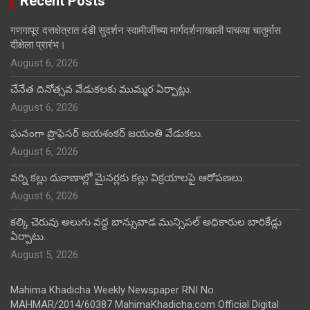
Recent Posts
गणगापूर दत्तक्षेत्रात दंडी सुदर्शन स्वामीजींच्या मार्गदर्शनाखाली पाचव्या चातुर्मास
दीक्षेला प्रारंभ।
August 6, 2026
చేనేత దినోత్సవ వేడుకలకు ముమ్మర ఏర్పాట్లు.
August 6, 2026
ఘనంగా ప్రొఫెసర్ జయశంకర్ జయంతి వేడుకలు.
August 6, 2026
వర్ని కల్లు దుకాణాల్లో మైనర్లకు కల్లు విక్రయాలపై ఆరోపణలు.
August 6, 2026
కల్కి చెరువు అలుగు వద్ద బాన్సువాడ మున్సిపల్ అధికారుల బారికేడ్లు
ఏర్పాటు.
August 5, 2026
Mahima Khadicha Weekly Newspaper RNI No.
MAHMAR/2014/60387 MahimaKhadicha.com Official Digital