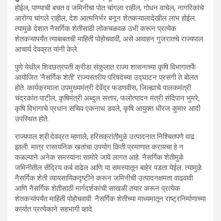
होईल, पाण्याची बचत व जमिनीचा पोत चांगला राहील, गोधन वाचेल, नागरिकांचे
आरोग्य चांगले राहील, देश आत्मनिर्भर बनून शेतकऱ्यालादेखील लाभ होईल.
त्यामुळे देशात नैसर्गिक शेतीसाठी लोकचळवळ उभी करून प्रत्येक
शेतकऱ्यापर्यंत त्याबाबतची माहिती पोहोचवावी, असे आवाहन गुजरातचे राज्यपाल
आचार्य देवव्रत यांनी केले.
पुणे येथील शिवछत्रपती क्रीडा संकुलात राज्य शासनाच्या कृषि विभागातर्फे
आयोजित ‘नैसर्गिक शेती’ राज्यस्तरीय परिषदेच्या उद्घाटन प्रसंगी ते बोलत
होते. कार्यक्रमाला उपमुख्यमंत्री देवेंद्र फडणवीस, जिल्ह्याचे पालकमंत्री
चंद्रकांत पाटील, कृषिमंत्री अब्दुल सत्तार, फलोत्पादन मंत्री संदिपान भुमरे,
कृषि विभागाचे प्रधान सचिव एकनाथ डवले, कृषि आयुक्त धीरज कुमार आदी
उपस्थित होते.
राज्यपाल श्री.देवव्रत म्हणाले, हरितक्रांतीमुळे उत्पादनात निश्चितपणे वाढ
झाली. मात्र रासायनिक खतांचा उपयोग किती प्रमाणात करायचा हे न
कळल्याने अनेक समस्यांना सामोरे जावे लागत आहे. नैसर्गिक शेतीमुळे
जमिनीतील सेंद्रिय कर्ब वाढेल आणि या समस्यातून बाहेर पडता येईल. त्यामुळे
नैसर्गिक शेती व्यायसायिकदृष्टीने करून जमिनीची उत्पादनक्षमता वाढवावी
आणि नैसर्गिक शेतीसाठी मार्गदर्शकांची साखळी तयार करून प्रत्येक
शेतकऱ्यांपर्यंत माहिती पोहोचवावी. नैसर्गिक शेतीच्या माध्यमातून राष्ट्रनिर्माणाच्या
कार्यात प्रत्येकाने सहभागी व्हावे.