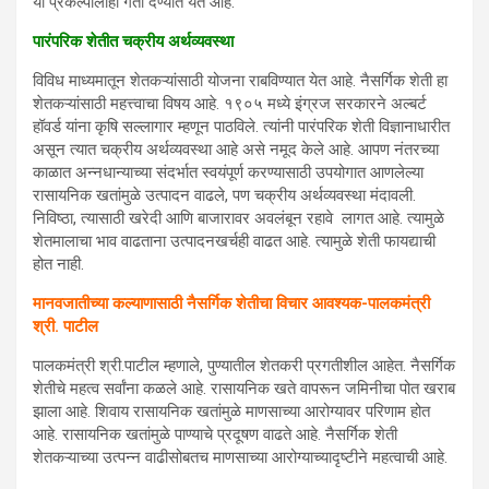
या प्रकल्पालाही गती देण्यात येत आहे.
पारंपरिक शेतीत चक्रीय अर्थव्यवस्था
विविध माध्यमातून शेतकऱ्यांसाठी योजना राबविण्यात येत आहे. नैसर्गिक शेती हा
शेतकऱ्यांसाठी महत्त्वाचा विषय आहे. १९०५ मध्ये इंग्रज सरकारने अल्बर्ट
हॉवर्ड यांना कृषि सल्लागार म्हणून पाठविले. त्यांनी पारंपरिक शेती विज्ञानाधारीत
असून त्यात चक्रीय अर्थव्यवस्था आहे असे नमूद केले आहे. आपण नंतरच्या
काळात अन्नधान्याच्या संदर्भात स्वयंपूर्ण करण्यासाठी उपयोगात आणलेल्या
रासायनिक खतांमुळे उत्पादन वाढले, पण चक्रीय अर्थव्यवस्था मंदावली.
निविष्ठा, त्यासाठी खरेदी आणि बाजारावर अवलंबून रहावे लागत आहे. त्यामुळे
शेतमालाचा भाव वाढताना उत्पादनखर्चही वाढत आहे. त्यामुळे शेती फायद्याची
होत नाही.
मानवजातीच्या कल्याणासाठी नैसर्गिक शेतीचा विचार आवश्यक-पालकमंत्री
श्री. पाटील
पालकमंत्री श्री.पाटील म्हणाले, पुण्यातील शेतकरी प्रगतीशील आहेत. नैसर्गिक
शेतीचे महत्व सर्वांना कळले आहे. रासायनिक खते वापरून जमिनीचा पोत खराब
झाला आहे. शिवाय रासायनिक खतांमुळे माणसाच्या आरोग्यावर परिणाम होत
आहे. रासायनिक खतांमुळे पाण्याचे प्रदूषण वाढते आहे. नैसर्गिक शेती
शेतकऱ्याच्या उत्पन्न वाढीसोबतच माणसाच्या आरोग्याच्यादृष्टीने महत्वाची आहे.