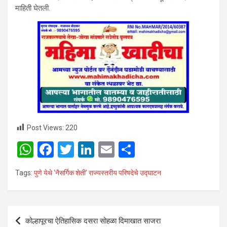
माहिती घेतली.
Post Views:
220
W
F
T
Li
E
S
h
a
wi
n
m
h
Tags:
पुणे येथे ‘नैसर्गिक शेती’ राज्यस्तरीय परिषदेचे उद्घाटन
at
ce
tt
ke
ail
ar
s
b
er
dI
e
A
o
n
Post
कोल्हापूरचा ऐतिहासिक दसरा सोहळा दिमाखात साजरा