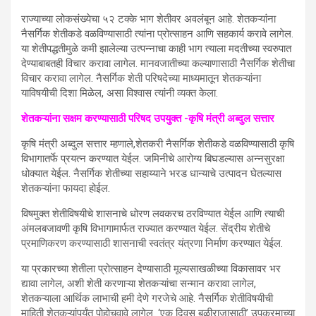
राज्याच्या लोकसंख्येचा ५२ टक्के भाग शेतीवर अवलंबून आहे. शेतकऱ्यांना
नैसर्गिक शेतीकडे वळविण्यासाठी त्यांना प्रोत्साहन आणि सहकार्य करावे लागेल.
या शेतीपद्धतीमुळे कमी झालेल्या उत्पन्नाचा काही भाग त्याला मदतीच्या स्वरुपात
देण्याबाबतही विचार करावा लागेल. मानवजातीच्या कल्याणासाठी नैसर्गिक शेतीचा
विचार करावा लागेल. नैसर्गिक शेती परिषदेच्या माध्यमातून शेतकऱ्यांना
याविषयीची दिशा मिळेल, असा विश्वास त्यांनी व्यक्त केला.
शेतकऱ्यांना सक्षम करण्यासाठी परिषद उपयुक्त -कृषि मंत्री अब्दुल सत्तार
कृषि मंत्री अब्दुल सत्तार म्हणाले,शेतकरी नैसर्गिक शेतीकडे वळविण्यासाठी कृषि
विभागातर्फे प्रयत्न करण्यात येईल. जमिनीचे आरोग्य बिघडल्यास अन्नसुरक्षा
धोक्यात येईल. नैसर्गिक शेतीच्या सहाय्याने भरड धान्याचे उत्पादन घेतल्यास
शेतकऱ्यांना फायदा होईल.
विषमुक्त शेतीविषयीचे शासनाचे धोरण लवकरच ठरविण्यात येईल आणि त्याची
अंमलबजावणी कृषि विभागामार्फत राज्यात करण्यात येईल. सेंद्रीय शेतीचे
प्रमाणिकरण करण्यासाठी शासनाची स्वतंत्र यंत्रणा निर्माण करण्यात येईल.
या प्रकारच्या शेतीला प्रोत्साहन देण्यासाठी मूल्यसाखळीच्या विकासावर भर
द्यावा लागेल, अशी शेती करणाऱ्या शेतकऱ्यांचा सन्मान करावा लागेल,
शेतकऱ्याला आर्थिक लाभाची हमी देणे गरजेचे आहे. नैसर्गिक शेतीविषयीची
माहिती शेतकऱ्यांपर्यंत पोहोचवावे लागेल. ‘एक दिवस बळीराजासाठी’ उपक्रमाच्या