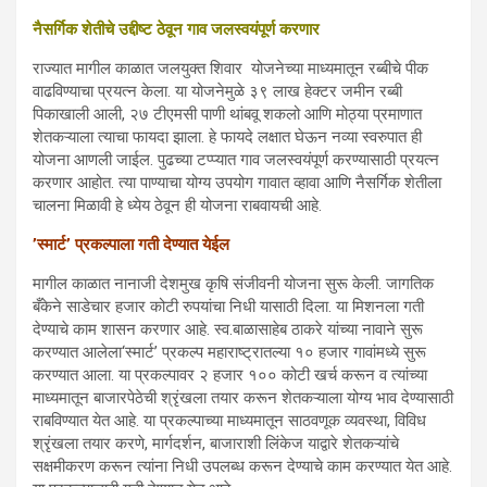
नैसर्गिक शेतीचे उद्दीष्ट ठेवून गाव जलस्वयंपूर्ण करणार
राज्यात मागील काळात जलयुक्त शिवार योजनेच्या माध्यमातून रब्बीचे पीक
वाढविण्याचा प्रयत्न केला. या योजनेमुळे ३९ लाख हेक्टर जमीन रब्बी
पिकाखाली आली, २७ टीएमसी पाणी थांबवू शकलो आणि मोठ्या प्रमाणात
शेतकऱ्याला त्याचा फायदा झाला. हे फायदे लक्षात घेऊन नव्या स्वरुपात ही
योजना आणली जाईल. पुढच्या टप्प्यात गाव जलस्वयंपूर्ण करण्यासाठी प्रयत्न
करणार आहोत. त्या पाण्याचा योग्य उपयोग गावात व्हावा आणि नैसर्गिक शेतीला
चालना मिळावी हे ध्येय ठेवून ही योजना राबवायची आहे.
’स्मार्ट’ प्रकल्पाला गती देण्यात येईल
मागील काळात नानाजी देशमुख कृषि संजीवनी योजना सुरू केली. जागतिक
बँकेने साडेचार हजार कोटी रुपयांचा निधी यासाठी दिला. या मिशनला गती
देण्याचे काम शासन करणार आहे. स्व.बाळासाहेब ठाकरे यांच्या नावाने सुरू
करण्यात आलेला‘स्मार्ट’ प्रकल्प महाराष्ट्रातल्या १० हजार गावांमध्ये सुरू
करण्यात आला. या प्रकल्पावर २ हजार १०० कोटी खर्च करून व त्यांच्या
माध्यमातून बाजारपेठेची श्रृंखला तयार करून शेतकऱ्याला योग्य भाव देण्यासाठी
राबविण्यात येत आहे. या प्रकल्पाच्या माध्यमातून साठवणूक व्यवस्था, विविध
श्रृंखला तयार करणे, मार्गदर्शन, बाजाराशी लिंकेज याद्वारे शेतकऱ्यांचे
सक्षमीकरण करून त्यांना निधी उपलब्ध करून देण्याचे काम करण्यात येत आहे.