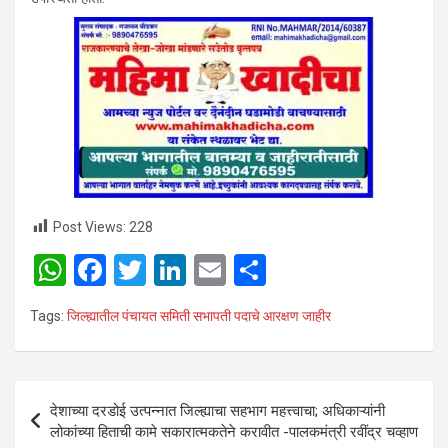
Post Views:
228
W
F
T
Li
E
S
h
a
wi
n
m
h
Tags:
जिल्ह्यातील पंचायत समिती सभापती पदाचे आरक्षण जाहीर
at
ce
tt
ke
ail
ar
s
b
er
dI
e
A
o
n
Post
देशाच्या दरडोई उत्पन्नात जिल्ह्याचा सहभाग महत्त्वाचा; अधिकाऱ्यांनी
p
o
navigation
लोकांच्या हिताची कामे सकारात्मकतेने करावीत -पालकमंत्री रवींद्र चव्हाण