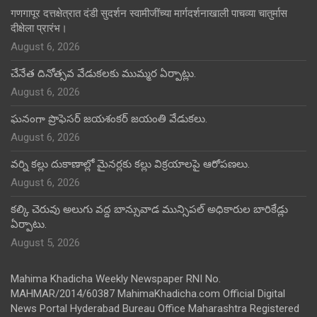
गणगापूर दत्तक्षेत्रात दंडी सुदर्शन स्वामीजींच्या मार्गदर्शनाखाली पाचव्या चातुर्मास
दीक्षेला प्रारंभ।
August 6, 2026
చేనేత దినోత్సవ వేడుకలకు ముమ్మర ఏర్పాట్లు.
August 6, 2026
ఘనంగా ప్రొఫెసర్ జయశంకర్ జయంతి వేడుకలు.
August 6, 2026
వర్ని కల్లు దుకాణాల్లో మైనర్లకు కల్లు విక్రయాలపై ఆరోపణలు.
August 6, 2026
కల్కి చెరువు అలుగు వద్ద బాన్సువాడ మున్సిపల్ అధికారుల బారికేడ్లు
ఏర్పాటు.
August 5, 2026
Mahima Khadicha Weekly Newspaper RNI No.
MAHMAR/2014/60387 MahimaKhadicha.com Official Digital
News Portal Hyderabad Bureau Office Maharashtra Registered